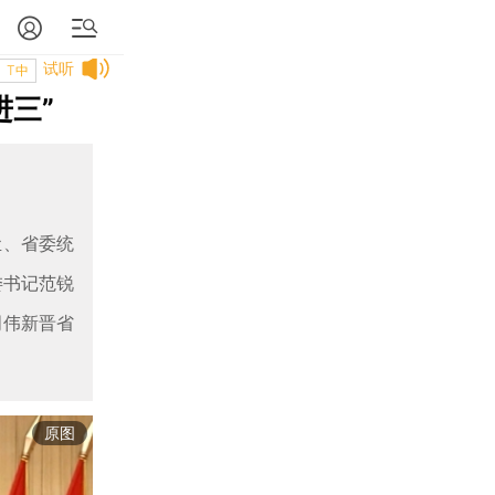
试听
T中
进三”
尘、省委统
委书记范锐
明伟新晋省
原图