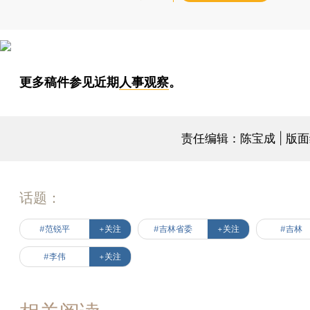
更多稿件参见近期
人事观察
。
责任编辑：陈宝成 | 版
话题：
#范锐平
+关注
#吉林省委
+关注
#吉林
#李伟
+关注