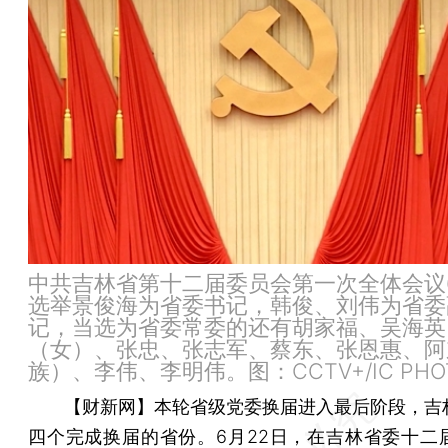
中共吉林省第十二届委员会第一次全体会议6
选举景俊海为省委书记，韩俊、刘伟为省委
记，当选为省委常委的还有胡家福、吴海英
（女）、张忠、张志军、蔡东、张恩惠、阿
族）、李伟、李明伟。图：CCTV+/IC PHO
【财新网】
本轮省级党委换届进入最后阶段，吉
四个完成换届的省份。6月22日，在吉林省委十二