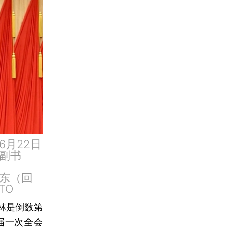
月22日
副书
东（回
TO
林是倒数第
届一次全会