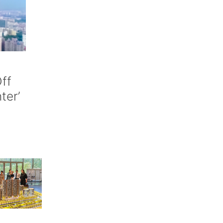
ff
nter’