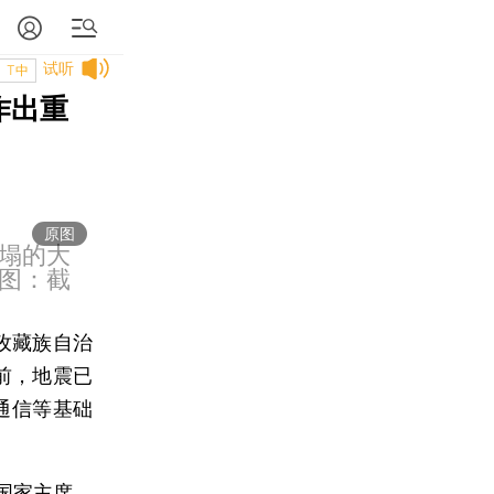
试听
T中
作出重
原图
塌的大
图：截
甘孜藏族自治
前，地震已
通信等基础
国家主席、