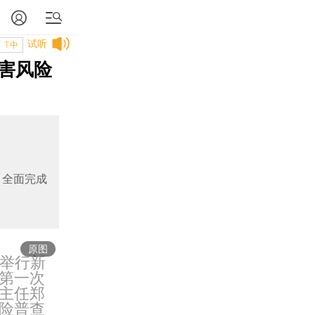
试听
T中
害风险
，全面完成
原图
室举行新
第一次
主任郑
险普查