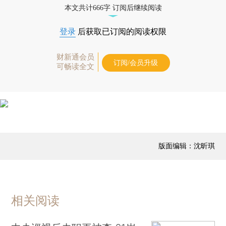
本文共计666字 订阅后继续阅读
登录
后获取已订阅的阅读权限
财新通会员
订阅/会员升级
可畅读全文
版面编辑：沈昕琪
相关阅读