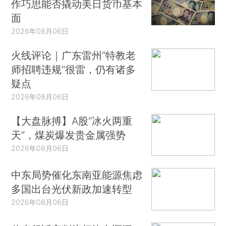
作巧思能否撬动美日货币基本
面
2026年08月06日
火线评论｜广东雷州“特教老
师招聘违规”很雷，仍有诸多
疑点
2026年08月06日
【大盘脉搏】A股“冰火两重
天”，煤炭爆发贵金属强势
2026年08月06日
中东局势催化东南亚能源焦虑
多国出台光伏新政加速转型
2026年08月06日