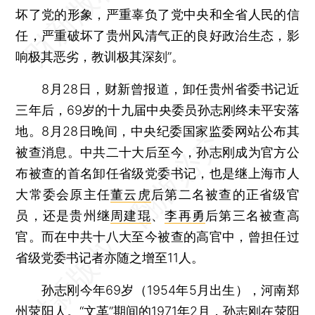
坏了党的形象，严重辜负了党中央和全省人民的信
任，严重破坏了贵州风清气正的良好政治生态，影
响极其恶劣，教训极其深刻”。
8月28日，财新曾报道，卸任贵州省委书记近
三年后，69岁的十九届中央委员孙志刚终未平安落
地。8月28日晚间，中央纪委国家监委网站公布其
被查消息。中共二十大后至今，孙志刚成为官方公
布被查的首名卸任省级党委书记，也是继上海市人
大常委会原主任
董云虎
后第二名被查的正省级官
员，还是贵州继
周建琨
、
李再勇
后第三名被查高
官。而在中共十八大至今被查的高官中，曾担任过
省级党委书记者亦随之增至11人。
孙志刚今年69岁（1954年5月出生），河南郑
州荥阳人。“文革”期间的1971年2月，孙志刚在荥阳