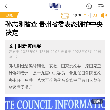
政经
English
试听
T中
孙志刚被查 贵州省委表态拥护中央
决定
文｜财新 黄雨馨
发布于 2023年08月28日 21:06 更新于 2023年08月29日
09:12
孙志刚仕途辗转湖北、安徽、国家发改委、原国家卫
计委和贵州，是十九届中央委员，曾兼任国务院医改
办主任；中共十八大至今的落马高官中已有11人曾任
省级党委书记
原图