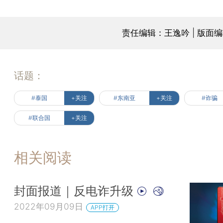
责任编辑：王逸吟 | 版面
话题：
#泰国
+关注
#东南亚
+关注
#诈骗
#联合国
+关注
相关阅读
封面报道｜反电诈升级
2022年09月09日
APP打开