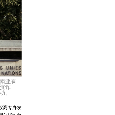
南亚有
资诈
动。
权高专办发