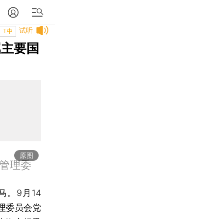
试听
T中
属主要国
原图
管理委
。9月14
理委员会党