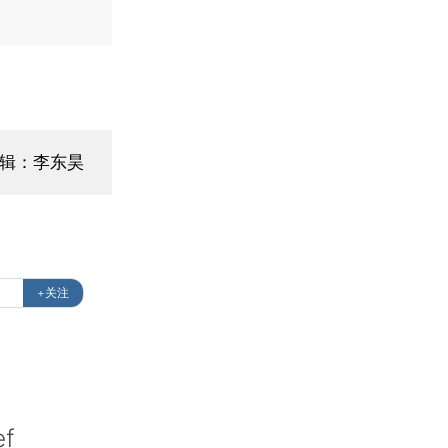
编辑：李东昊
马
+关注
ef