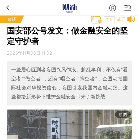
政经
试听
T中
国安部公号发文：做金融安全的坚
定守护者
2023年11月03日 11:02
一些居心叵测者妄图兴风作浪、趁乱牟利，不仅有“看
空者”“做空者”，还有“唱空者”“掏空者”，企图动摇国
际社会对华投资信心，妄图引发我国内金融动荡。这
些都给新形势下维护金融安全带来了新挑战
原图