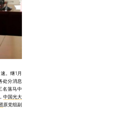
速。继1月
务处分消息
三名落马中
，
中国光大
团
原党组副