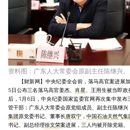
资料图：广东人大常委会原副主任陈继兴。
【财新网】
中央纪委全会前，落马高官案进展加
5日公布三名落马高官姜杰、
肖星
、王用生被当即政
后，1月6日，中央纪委国家监委官网再次集中发布
管干部：广东人大常委会原党组成员、副主任陈继兴
集团
原党委书记、董事长
唐双宁
，
中国石油天然气集
书记、副总经理
徐文荣
案进展，三人均被开除党籍。