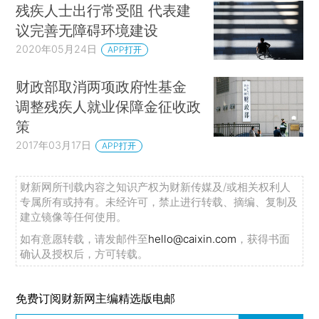
残疾人士出行常受阻 代表建
议完善无障碍环境建设
2020年05月24日
APP打开
财政部取消两项政府性基金
调整残疾人就业保障金征收政
策
2017年03月17日
APP打开
财新网所刊载内容之知识产权为财新传媒及/或相关权利人
专属所有或持有。未经许可，禁止进行转载、摘编、复制及
建立镜像等任何使用。
如有意愿转载，请发邮件至
hello@caixin.com
，获得书面
确认及授权后，方可转载。
免费订阅财新网主编精选版电邮