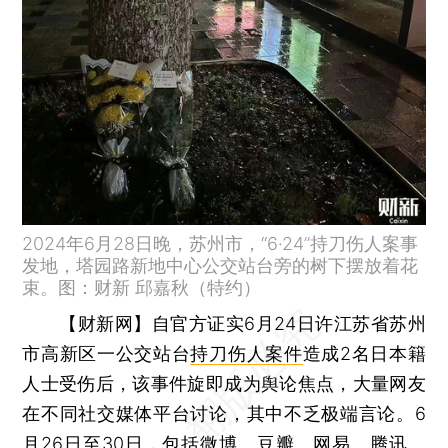
2024年6月28日晚，苏州市，“6·24”持刀伤人案事
发地，塔园路新地中心公交站台旁的树下摆放着花
束。图：财新 邱嘉秋（特约）
【财新网】
自官方证实6月24日许江苏省苏州
市高新区一公交站台
持刀伤人案件
造成2名日本籍
人士受伤后，该事件旋即成为舆论焦点，大量网友
在不同社交媒体平台讨论，其中不乏极端言论。6
月26日至30日，包括微博、豆瓣、网易、腾讯、