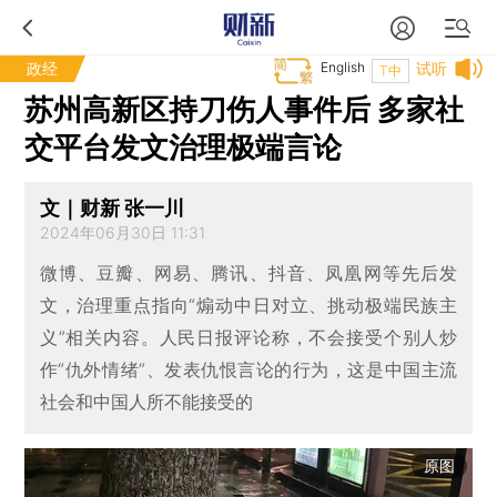
政经
English
试听
T中
苏州高新区持刀伤人事件后 多家社
交平台发文治理极端言论
文｜财新 张一川
2024年06月30日 11:31
微博、豆瓣、网易、腾讯、抖音、凤凰网等先后发
文，治理重点指向“煽动中日对立、挑动极端民族主
义”相关内容。人民日报评论称，不会接受个别人炒
作“仇外情绪”、发表仇恨言论的行为，这是中国主流
社会和中国人所不能接受的
原图