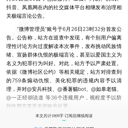
抖音、凤凰网在内的社交媒体平台相继发布治理相
关极端言论公告。
“微博管理员”账号于6月26日23时32分首发公
告。公告称，站方在巡查中发现，有个别用户偏离
理性讨论方向过度解读本次事件，发布挑动民族情
绪、宣扬群体仇恨的极端言论，甚至以爱国主义为
名义为犯罪行为叫好。对此，站方予以严肃处置。
依据《微博社区公约》等相关规定，站方对排查到
的759条煽动仇恨、美化犯罪的违规内容予以清
理，并对@安兵科技、@番薯貓bot、@如皋老猫、
@一正经胡说道 等36个违规用户，视程度予以阶
段性禁言直至关闭账号处置。
本文共计1809字 订阅后继续阅读