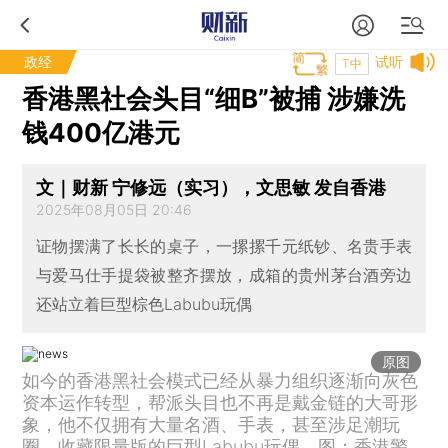
政经
试听
T中
香港黑社会头目“细B”被捕 涉嫌洗
钱400亿港元
文｜财新 宁修远（实习），文思敏 发自香港
2025年08月05日 20:46
证物摆满了长长的桌子，一摞摞千元纸钞、名贵手表
与爱马仕手提袋被整齐摆放，成箱的贵州茅台酒旁边
还站立着巨型棕色Labubu玩偶
原图
如今的香港黑社会模式已经从暴力组织逐渐向灰色
资本运作转型，帮派头目也不再是戴金链的大哥形
象，他不仅拥有大量名酒、手表，甚至涉足潮玩
圈，收藏限量版的巨型Labubu玩偶。图：香港警