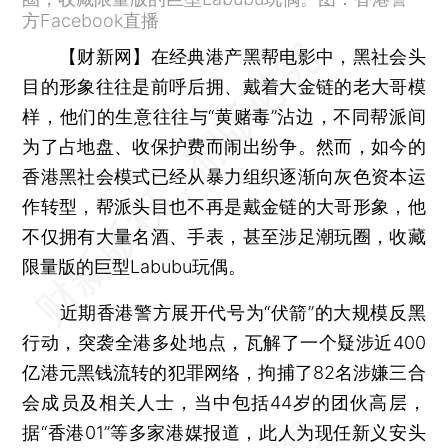
方Facebook直播
【财新网】
在经典港产黑帮电影中，黑社会头
目的形象往往是前呼后拥、戴着大金链的老大哥模
样，他们的生意往往与“黄赌毒”沾边，不同帮派间
为了占地盘、收保护费而闹出纷争。然而，如今的
香港黑社会模式已经从暴力组织逐渐向灰色资本运
作转型，帮派头目也不再是戴金链的大哥形象，他
不仅拥有大量名酒、手表，甚至涉足潮玩圈，收藏
限量版的巨型Labubu玩偶。
近期香港警方展开代号为“伏箭”的大规模反黑
行动，突袭全港多处地点，瓦解了一个疑涉近400
亿港元黑钱流转的犯罪网络，拘捕了82名涉嫌三合
会成员及相关人士，当中包括44岁的团伙高层，
据“香港01”等多家港媒报道，此人为现任新义安头