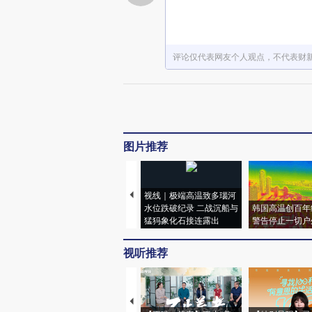
评论仅代表网友个人观点，不代表财
图片推荐
视线｜极端高温致多瑙河
水位跌破纪录 二战沉船与
韩国高温创百年
猛犸象化石接连露出
警告停止一切户
视听推荐