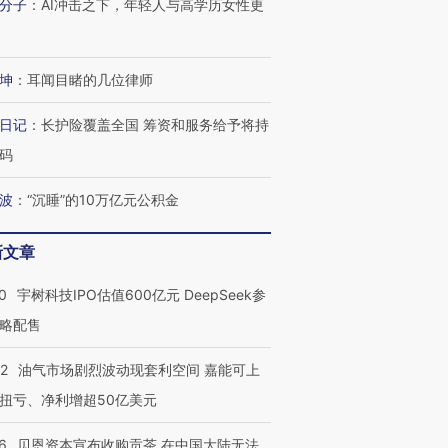
分子
：
AI冲击之下，年轻人与高学历女性更
坤
：
耳闻目睹的几位律师
日记
：
长护险覆盖全国 筹资和服务给予将持
码
波
：
“沉睡”的10万亿元公积金
新文章
OX的吸金
马航飞行员跨国走私7万
视线｜被称为“蟑螂”的印
0
宇树科技IPO估值600亿元 DeepSeek参
让中产们甘
粒摇头丸 尿检体内含3种
度Z世代 用街头抗争将教
秘鲁纳斯
”？
毒品
育部长拱下台
13人遇难
略配售
22
油气市场剧烈波动现套利空间 嘉能可上
扭亏、净利增超50亿美元
进第四届链博
【商旅对话】华住集团
6
贝恩资本宣布收购贡茶 在中国大陆无法