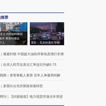
辑推荐
宜昌局部短时降雨
8毫米 紧急转移近
00人
显影｜瓜农的漫长等待
｜
规避封锁 中国超大油轮停靠埃及绕行非洲
｜
在岸人民币兑美元汇率连日升破6.75
我闻
｜
资管掌舵人更替 百年人寿僵局何解
｜
多国出台光伏新政加速转型
周刊
｜
【封面报道】电力现货市场元年突进