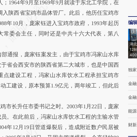
；1964年9月至1969年9月就读于东北工学院，在
，调入陕西省宝鸡市晶体管厂。此后，他历任宝鸡市
编
88年10月，庞家钰进入宝鸡市政府，1993年起历
大常委会主任，同时还是中共十六大代表，第八
湖北
12
部通报，庞家钰案发主，由于宝鸡市冯家山水库
40
次于省会西安市的陕西省第二大城市，也是中国西
独家
重点建设工程，冯家山水库饮水工程承担宝鸡市
金融
6年动工建设，原本预算1.9亿元，两年竣工，但此后
金融
长升任市委书记之时。2003年1月22日，庞家
能源
成员。在此前后，冯家山水库饮水工程的主输水管
财新
04年12月19日管道爆裂后，造成附近数户民居被