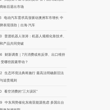
技“链”接产
【特别呈现】寻找100种
CFO：不靠规模取胜，华
【特别呈
有意思的生活方式·第三对
住三大增长引擎是什么？
有意思的
商标后退出市场
6
电动汽车需求高涨驱动澳洲车市增长 中
牌表现强劲｜出海·汽车
00
普渡机器人张涛：机器人规模化靠技术、
和产品共同突破
56
财新调查｜7月消费或有反弹、出口维持
 受哪些因素带动？
42
生态环境法典将施行 最高法明确新旧法
与追责规则
0
看空消费的“三大误区”
59
中东局势催化东南亚能源焦虑 多国出台
新政加速转型