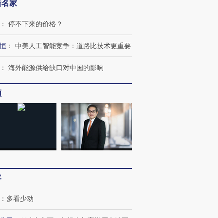
新名家
：
停不下来的价格？
恒
：
中美人工智能竞争：道路比技术更重要
：
海外能源供给缺口对中国的影响
频
客
：
多看少动