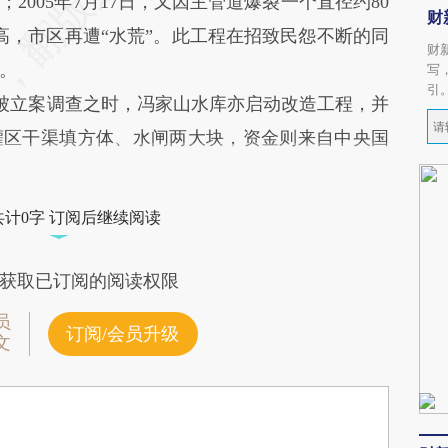
2005年7月17日，又因主管道爆裂一个直径约80
财
高，市区再遭“水荒”。此工程在招致民怨不断的同
财
。
写
引
钰被立案调查之时，冯家山水库亦启动改造工程，并
灌区干渠填方体、水闸两大块，资金则来自中央国
共计0字 订阅后继续阅读
获取已订阅的阅读权限
员
订阅/会员升级
文