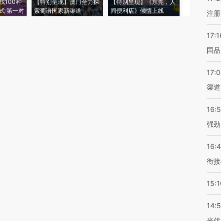
找100种
【特别呈现】澳门全力探
【特别呈现】《东莞，人
会，让数智科
式·第一对
索葡语国家新渠道
间便利店》倾情上线
业
注册
17:1
国品
17:
渠道
16:
强劲
16:
衔接
15:1
14:
光伏