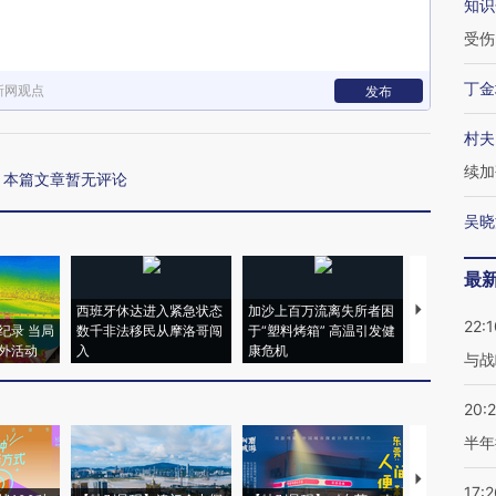
知识
受伤
丁金
新网观点
发布
村夫
续加
本篇文章暂无评论
吴晓
最
西班牙休达进入紧急状态
加沙上百万流离失所者困
视线｜HYR
22:1
纪录 当局
数千非法移民从摩洛哥闯
于“塑料烤箱” 高温引发健
术：是什么
外活动
入
康危机
心“花钱找虐
与战
20:
半年
【推广】走
17:2