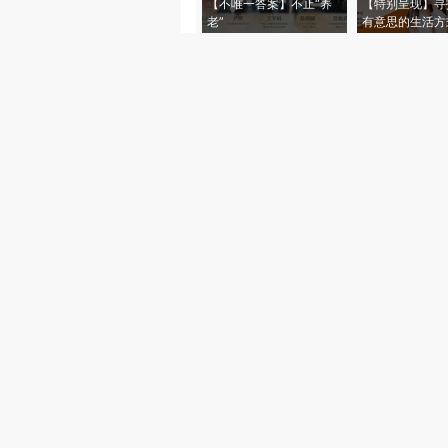
【不唯一答案】不止“养
【特别呈现】寻
老”
有意思的生活方