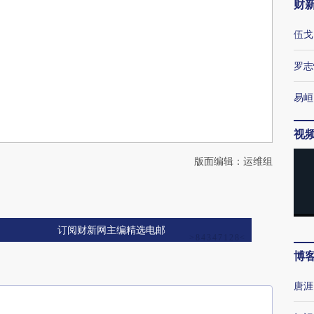
财
伍戈
罗志
易峘
视
版面编辑：运维组
订阅财新网主编精选电邮
博
唐涯