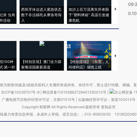
09:
西班牙休达进入紧急状态
加沙上百万流离失所者困
视线｜HYR
0.1
纪录 当局
数千非法移民从摩洛哥闯
于“塑料烤箱” 高温引发健
术：是什么
外活动
入
康危机
心“花钱找虐
【推广】走
找100种
【特别呈现】澳门全力探
【特别呈现】《东莞，人
会，让数智科
式·第一对
索葡语国家新渠道
间便利店》倾情上线
业
权为财新传媒及/或相关权利人专属所有或持有。未经许可，禁止进行转载、摘编、
京ICP备10026701号-8
|
网信算备110105862729401250013号
|
京公网安备 11
广播电视节目制作经营许可证：京第01015号
|
出版物经营许可证：第直100013号
Copyright 财新网 All Rights Reserved 版权所有 复制必究
害信息举报、未成年人举报、谣言信息）：010-85905050 13195200605 举报邮
于我们
|
加入我们
|
啄木鸟公益基金会
|
意见与反馈
|
提供新闻线索
|
联系我们
|
友情