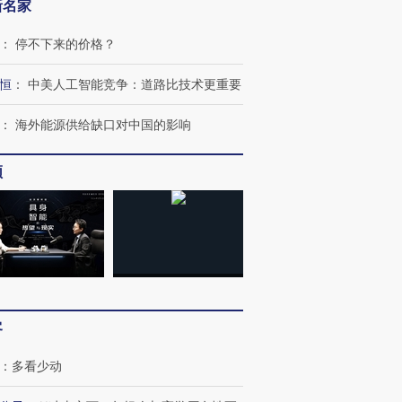
新名家
：
停不下来的价格？
恒
：
中美人工智能竞争：道路比技术更重要
：
海外能源供给缺口对中国的影响
频
客
：
多看少动