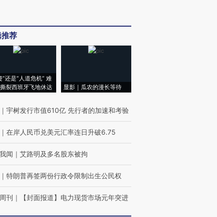
辑推荐
侵”还是“人道危机” 难
撕裂西班牙飞地休达
显影｜瓜农的漫长等待
｜
宇树发行市值610亿 先行者的加速和考验
｜
在岸人民币兑美元汇率连日升破6.75
我闻
｜
艾路明及多名股东被拘
｜
特朗普再签两份行政令限制出生公民权
周刊
｜
【封面报道】电力现货市场元年突进