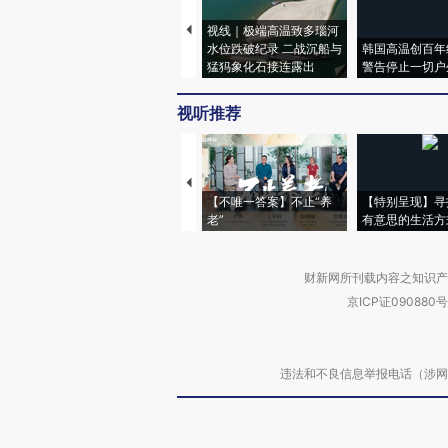
视线｜极端高温致多瑙河
水位跌破纪录 二战沉船与
韩国高温创百年
猛犸象化石接连露出
警告停止一切户
视听推荐
【不唯一答案】不止“养
【特别呈现】寻
老”
有意思的生活方
财新网所刊载内容之知识产
京ICP证090880号
违法和不良信息举报电话（涉网络暴力有
关