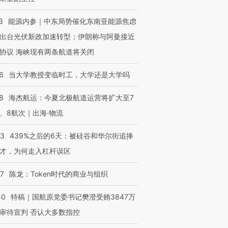
3
能源内参｜中东局势催化东南亚能源焦虑
出台光伏新政加速转型；伊朗称与阿曼接近
协议 海峡现有两条航道将关闭
6
当大学教授变临时工，大学还是大学吗
8
海杰航运：今夏北极航道运营将扩大至7
、8航次｜出海·物流
53
439%之后的6天：被硅谷和华尔街追捧
才，为何走入杠杆误区
07
陈龙：Token时代的商业与组织
50
特稿｜国航原党委书记樊澄受贿3847万
审待宣判 否认大多数指控