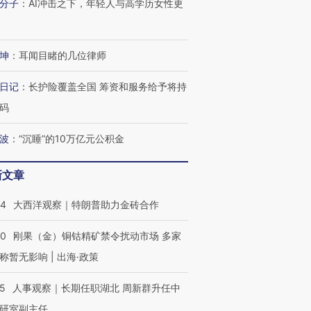
分子
：
AI冲击之下，年轻人与高学历女性更
坤
：
耳闻目睹的几位律师
日记
：
长护险覆盖全国 筹资和服务给予将持
码
波
：
“沉睡”的10万亿元公积金
新文章
44
大西洋观察｜特朗普助力金砖合作
40
刚果（金）铜钴精矿禁令扰动市场 多家
称暂无影响 | 出海·政策
25
人事观察｜长期任职湖北 周新群升任中
研室副主任