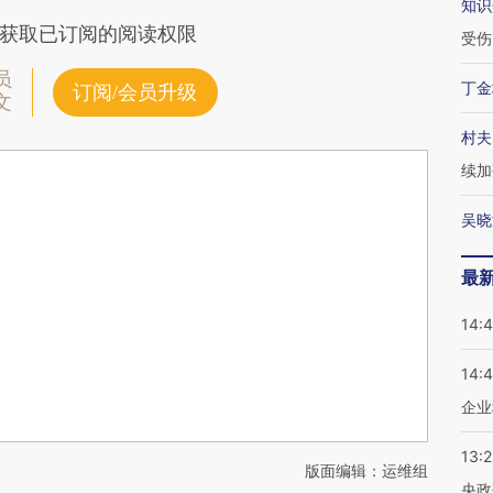
知识
获取已订阅的阅读权限
受伤
员
丁金
订阅/会员升级
文
村夫
续加
吴晓
最
14:
14:
企业
13:
版面编辑：运维组
央政