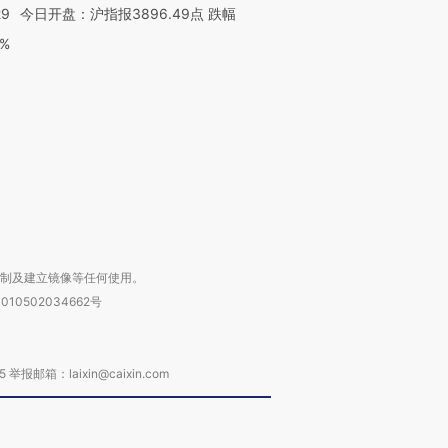
29
今日开盘：沪指报3896.49点 跌幅
OX的吸金
马航飞行员跨国走私7万
视线｜被称为“蟑螂”的印
0%
让中产们甘
粒摇头丸 尿检体内含3种
度Z世代 用街头抗争将教
秘鲁纳斯
”？
毒品
育部长拱下台
13人遇难
进第四届链博
【商旅对话】华住集团
技“链”接产
【特别呈现】寻找100种
CFO：不靠规模取胜，华
【特别呈
有意思的生活方式·第三对
住三大增长引擎是什么？
有意思的
复制及建立镜像等任何使用。
010502034662号
箱：laixin@caixin.com
链接