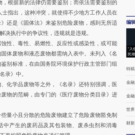
，根据新的法律仍需要鉴别；而依法需要鉴别的
人士指出，这种冲突，就使得不少地方工作人员在
编
录》还是《固体法》来鉴别危险废物，感到无所适
解决执行中的争议性，违规就是违规。
蚀性、毒性、易燃性、反应性或感染性，或可能
“入
的固体废物和液态废物都需纳入表中。未列入《名
民潮
物鉴别标准，在由国务院环境保护行政主管部门组
特稿
名录》中。
金融
、化学品废物等之外，《名录》还特别强调，医
险废物的范畴，由专门的《医疗废物分类目录》进
金融
世界
些量小且分散的危险废物建立了危险废物豁免制
财新
活中产生的废药品及其包装物、废杀虫剂和消毒