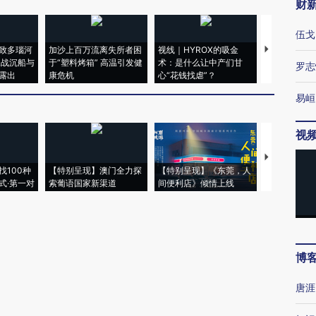
财
伍戈
致多瑙河
加沙上百万流离失所者困
视线｜HYROX的吸金
马航飞行员
二战沉船与
于“塑料烤箱” 高温引发健
术：是什么让中产们甘
粒摇头丸 尿
罗志
露出
康危机
心“花钱找虐”？
毒品
易峘
视
【推广】走
找100种
【特别呈现】澳门全力探
【特别呈现】《东莞，人
会，让数智科
式·第一对
索葡语国家新渠道
间便利店》倾情上线
业
博
唐涯