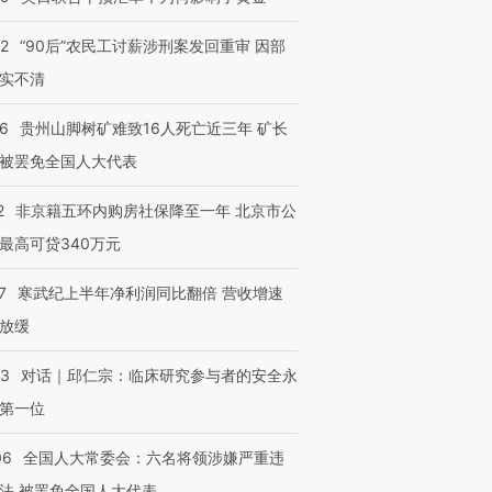
32
“90后”农民工讨薪涉刑案发回重审 因部
实不清
36
贵州山脚树矿难致16人死亡近三年 矿长
被罢免全国人大代表
2
非京籍五环内购房社保降至一年 北京市公
最高可贷340万元
7
寒武纪上半年净利润同比翻倍 营收增速
放缓
53
对话｜邱仁宗：临床研究参与者的安全永
第一位
06
全国人大常委会：六名将领涉嫌严重违
法 被罢免全国人大代表