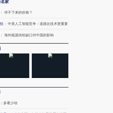
新名家
：
停不下来的价格？
跨国走私7万
视线｜被称为“蟑螂”的印
视线｜“入侵”还是“人道危
检体内含3种
度Z世代 用街头抗争将教
机”？难民潮撕裂西班牙
秘鲁纳斯
恒
：
中美人工智能竞争：道路比技术更重要
育部长拱下台
飞地休达
13人遇难
：
海外能源供给缺口对中国的影响
频
进第四届链博
【商旅对话】华住集团
技“链”接产
【特别呈现】寻找100种
CFO：不靠规模取胜，华
【特别呈
有意思的生活方式·第三对
住三大增长引擎是什么？
有意思的
客
：
多看少动