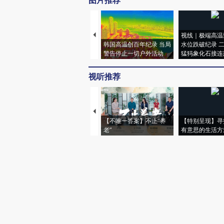
图片推荐
视线｜极端高温
韩国高温创百年纪录 当局
水位跌破纪录 
警告停止一切户外活动
猛犸象化石接连
视听推荐
【不唯一答案】不止“养
【特别呈现】寻
老”
有意思的生活方