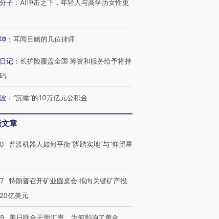
分子
：
AI冲击之下，年轻人与高学历女性更
坤
：
耳闻目睹的几位律师
日记
：
长护险覆盖全国 筹资和服务给予将持
码
波
：
“沉睡”的10万亿元公积金
新文章
00
普渡机器人如何平衡“脚踏实地”与“仰望星
？
57
特朗普召开矿业圆桌会 拟向关键矿产投
20亿美元
09
美日联合干预汇率，为何影响了黄金