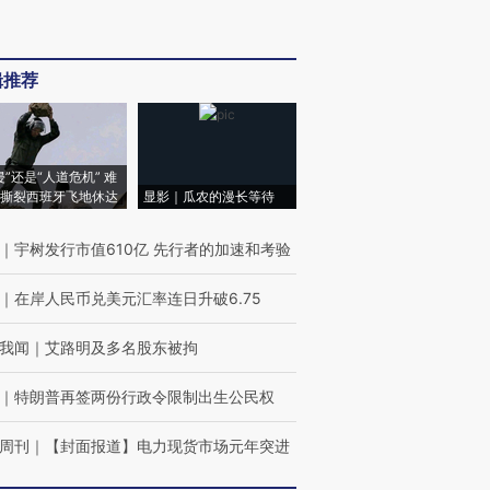
辑推荐
侵”还是“人道危机” 难
撕裂西班牙飞地休达
显影｜瓜农的漫长等待
｜
宇树发行市值610亿 先行者的加速和考验
｜
在岸人民币兑美元汇率连日升破6.75
我闻
｜
艾路明及多名股东被拘
｜
特朗普再签两份行政令限制出生公民权
周刊
｜
【封面报道】电力现货市场元年突进