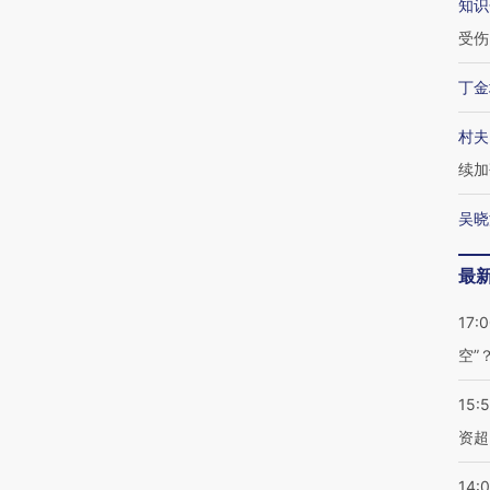
知识
受伤
丁金
村夫
续加
吴晓
最
17:
空”
15:
资超
14: