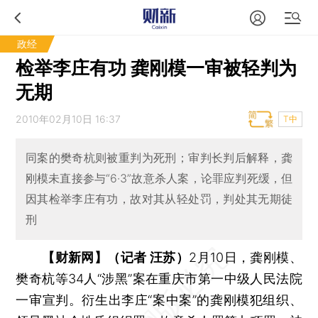
政经
检举李庄有功 龚刚模一审被轻判为
无期
2010年02月10日 16:37
T中
同案的樊奇杭则被重判为死刑；审判长判后解释，龚
刚模未直接参与“6·3”故意杀人案，论罪应判死缓，但
因其检举李庄有功，故对其从轻处罚，判处其无期徒
刑
【财新网】（记者 汪苏）
2月10日，龚刚模、
樊奇杭等34人“涉黑”案在重庆市第一中级人民法院
一审宣判。衍生出李庄“案中案”的龚刚模犯组织、