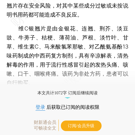
翘片存在安全风险，对其中某些成分过敏或未按说
明书用药都可能造成不良反应。
维C银翘片是由金银花、连翘、荆芥、淡豆
豉、牛蒡子、桔梗、薄荷油、芦根、淡竹叶、甘
草、维生素C、马来酸氯苯那敏、对乙酰氨基酚13
味药制成的中西药复方制剂，具有辛凉解表，清热
解毒的作用，用于流行性感冒引起的发热头痛、咳
嗽、口干、咽喉疼痛。该药为非处方药，患者可以
自行购买。
本文共计1072字 订阅后继续阅读
登录
后获取已订阅的阅读权限
财新通会员
订阅/会员升级
可畅读全文