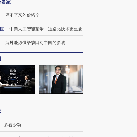
新名家
：
停不下来的价格？
恒
：
中美人工智能竞争：道路比技术更重要
OX的吸金
马航飞行员跨国走私7万
视线｜被称为“蟑螂”的印
让中产们甘
粒摇头丸 尿检体内含3种
度Z世代 用街头抗争将教
秘鲁纳斯
：
海外能源供给缺口对中国的影响
”？
毒品
育部长拱下台
13人遇难
频
进第四届链博
【商旅对话】华住集团
技“链”接产
【特别呈现】寻找100种
CFO：不靠规模取胜，华
【特别呈
有意思的生活方式·第三对
住三大增长引擎是什么？
有意思的
客
：
多看少动