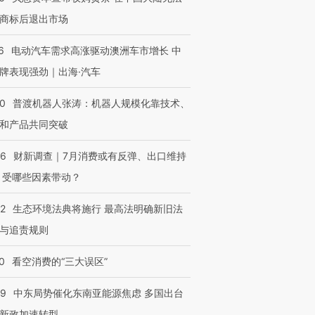
商标后退出市场
6
电动汽车需求高涨驱动澳洲车市增长 中
牌表现强劲｜出海·汽车
00
普渡机器人张涛：机器人规模化靠技术、
和产品共同突破
56
财新调查｜7月消费或有反弹、出口维持
 受哪些因素带动？
42
生态环境法典将施行 最高法明确新旧法
与追责规则
0
看空消费的“三大误区”
59
中东局势催化东南亚能源焦虑 多国出台
新政加速转型