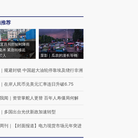
辑推荐
宜昌局部短时降雨
8毫米 紧急转移近
00人
显影｜瓜农的漫长等待
｜
规避封锁 中国超大油轮停靠埃及绕行非洲
｜
在岸人民币兑美元汇率连日升破6.75
我闻
｜
资管掌舵人更替 百年人寿僵局何解
｜
多国出台光伏新政加速转型
周刊
｜
【封面报道】电力现货市场元年突进