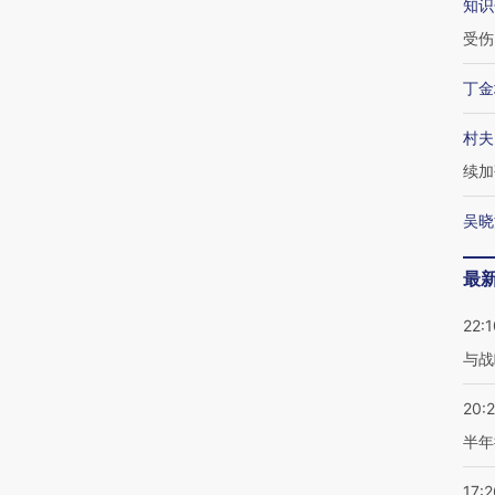
知识
受伤
丁金
村夫
续加
吴晓
最
22:1
与战
20:
半年
17:2