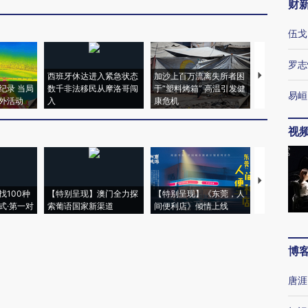
财
伍戈
罗志
西班牙休达进入紧急状态
加沙上百万流离失所者困
视线｜HYR
纪录 当局
数千非法移民从摩洛哥闯
于“塑料烤箱” 高温引发健
术：是什么
易峘
外活动
入
康危机
心“花钱找虐
视
【推广】走
找100种
【特别呈现】澳门全力探
【特别呈现】《东莞，人
会，让数智科
式·第一对
索葡语国家新渠道
间便利店》倾情上线
业
博
唐涯