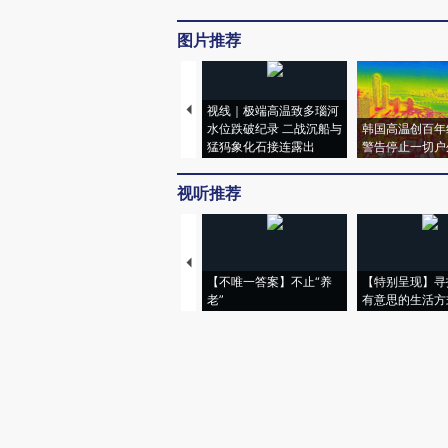
图片推荐
视线｜极端高温致多瑙河
水位跌破纪录 二战沉船与
韩国高温创百年
猛犸象化石接连露出
警告停止一切户
视听推荐
【不唯一答案】不止“养
【特别呈现】寻
老”
有意思的生活方