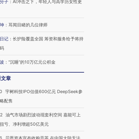
分子
：
AI冲击之下，年轻人与高学历女性更
坤
：
耳闻目睹的几位律师
日记
：
长护险覆盖全国 筹资和服务给予将持
码
波
：
“沉睡”的10万亿元公积金
新文章
0
宇树科技IPO估值600亿元 DeepSeek参
略配售
22
油气市场剧烈波动现套利空间 嘉能可上
扭亏、净利增超50亿美元
6
贝恩资本宣布收购贡茶 在中国大陆无法