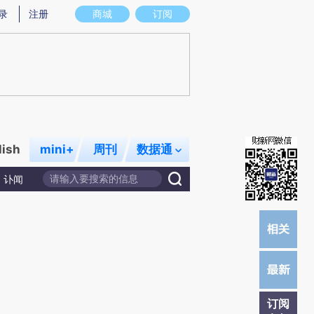
录
注册
商城
订阅
lish
mini+
周刊
数据通
讣闻
订阅