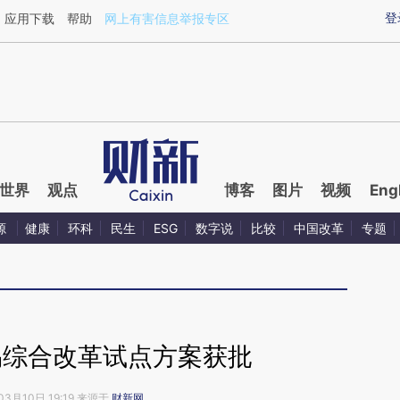
登
应用下载
帮助
网上有害信息举报专区
世界
观点
博客
图片
视频
Eng
源
健康
环科
民生
ESG
数字说
比较
中国改革
专题
易综合改革试点方案获批
03月10日 19:19 来源于
财新网