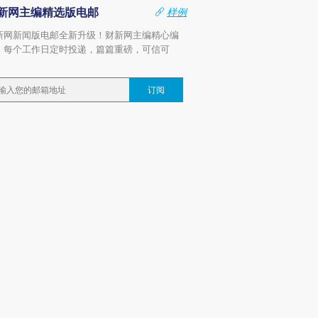
新网主编精选版电邮
样例
新网新闻版电邮全新升级！财新网主编精心编
，每个工作日定时投递，篇篇重磅，可信可
。
订阅