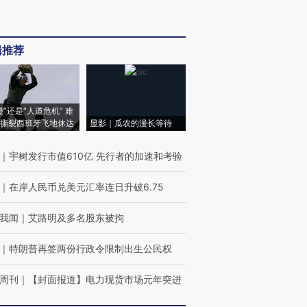
辑推荐
侵”还是“人道危机” 难
撕裂西班牙飞地休达
显影｜瓜农的漫长等待
｜
宇树发行市值610亿 先行者的加速和考验
｜
在岸人民币兑美元汇率连日升破6.75
我闻
｜
艾路明及多名股东被拘
｜
特朗普再签两份行政令限制出生公民权
周刊
｜
【封面报道】电力现货市场元年突进