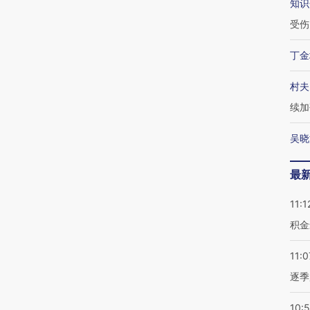
知识
受伤
丁金
村夫
续加
吴晓
最
11:1
积金
11:0
逐季
10: