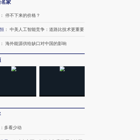
新名家
：
停不下来的价格？
恒
：
中美人工智能竞争：道路比技术更重要
：
海外能源供给缺口对中国的影响
跨国走私7万
视线｜被称为“蟑螂”的印
视线｜“入侵”还是“人道危
检体内含3种
度Z世代 用街头抗争将教
机”？难民潮撕裂西班牙
秘鲁纳斯
频
育部长拱下台
飞地休达
13人遇难
进第四届链博
【商旅对话】华住集团
技“链”接产
【特别呈现】寻找100种
CFO：不靠规模取胜，华
【特别呈
有意思的生活方式·第三对
住三大增长引擎是什么？
有意思的
客
：
多看少动