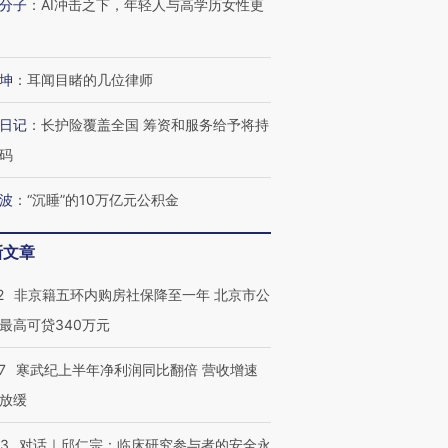
分子
：
AI冲击之下，年轻人与高学历女性更
坤
：
耳闻目睹的几位律师
日记
：
长护险覆盖全国 筹资和服务给予将持
码
波
：
“沉睡”的10万亿元公积金
新文章
2
非京籍五环内购房社保降至一年 北京市公
最高可贷340万元
7
寒武纪上半年净利润同比翻倍 营收增速
放缓
53
对话｜邱仁宗：临床研究参与者的安全永