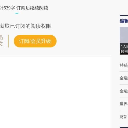
计539字 订阅后继续阅读
编
获取已订阅的阅读权限
员
订阅/会员升级
文
“入
民潮
特稿
金融
金融
世界
财新