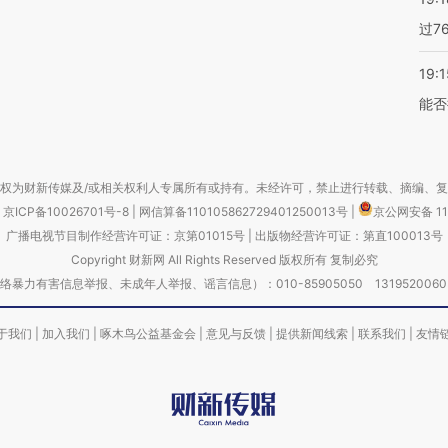
过7
19:1
能否
权为财新传媒及/或相关权利人专属所有或持有。未经许可，禁止进行转载、摘编、
京ICP备10026701号-8
|
网信算备110105862729401250013号
|
京公网安备 11
广播电视节目制作经营许可证：京第01015号
|
出版物经营许可证：第直100013号
Copyright 财新网 All Rights Reserved 版权所有 复制必究
害信息举报、未成年人举报、谣言信息）：010-85905050 13195200605 举报邮
于我们
|
加入我们
|
啄木鸟公益基金会
|
意见与反馈
|
提供新闻线索
|
联系我们
|
友情