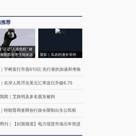
辑推荐
侵”还是“人道危机” 难
撕裂西班牙飞地休达
显影｜瓜农的漫长等待
｜
宇树发行市值610亿 先行者的加速和考验
｜
在岸人民币兑美元汇率连日升破6.75
我闻
｜
艾路明及多名股东被拘
｜
特朗普再签两份行政令限制出生公民权
周刊
｜
【封面报道】电力现货市场元年突进