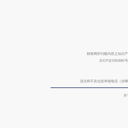
财新网所刊载内容之知识产
京ICP证090880号
违法和不良信息举报电话（涉网络暴力有
关