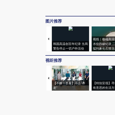
图片推荐
视线｜极端高温
韩国高温创百年纪录 当局
水位跌破纪录 
警告停止一切户外活动
猛犸象化石接连
视听推荐
【不唯一答案】不止“养
【特别呈现】寻
老”
有意思的生活方