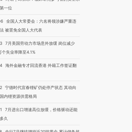
第一位
06
全国人大常委会：六名将领涉嫌严重违
法 被罢免全国人大代表
43
7月美国劳动力市场意外放缓 岗位减少
3万个失业率降至4.1%
14
海外金融专才回流香港 外籍工作签证翻
2
宁德时代宜春锂矿仍处停产状态 其动向
国内锂资源供需格局
1
7月进出口增速高位放缓，价格驱动还能
多久
8
央行7月继续增持近20吨黄金 累计储备超