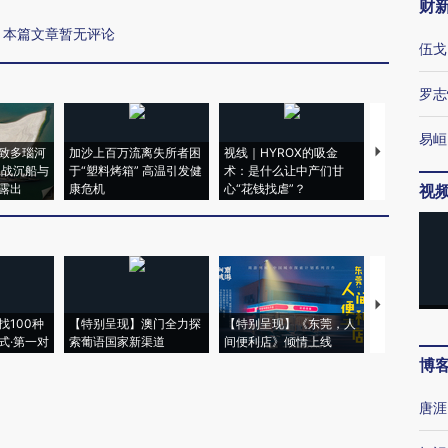
财
本篇文章暂无评论
伍戈
罗志
易峘
致多瑙河
加沙上百万流离失所者困
视线｜HYROX的吸金
马航飞行员
二战沉船与
于“塑料烤箱” 高温引发健
术：是什么让中产们甘
粒摇头丸 尿
露出
康危机
心“花钱找虐”？
毒品
视
【推广】走
找100种
【特别呈现】澳门全力探
【特别呈现】《东莞，人
会，让数智科
式·第一对
索葡语国家新渠道
间便利店》倾情上线
业
博
唐涯