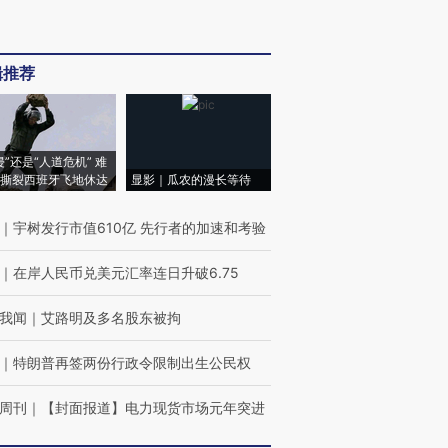
辑推荐
侵”还是“人道危机” 难
撕裂西班牙飞地休达
显影｜瓜农的漫长等待
｜
宇树发行市值610亿 先行者的加速和考验
｜
在岸人民币兑美元汇率连日升破6.75
我闻
｜
艾路明及多名股东被拘
｜
特朗普再签两份行政令限制出生公民权
周刊
｜
【封面报道】电力现货市场元年突进