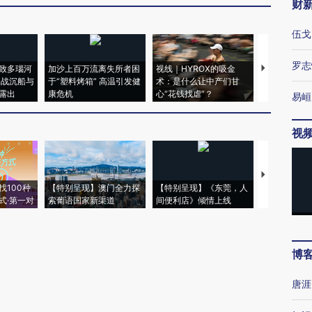
财
伍戈
罗志
致多瑙河
加沙上百万流离失所者困
视线｜HYROX的吸金
马航飞行员
二战沉船与
于“塑料烤箱” 高温引发健
术：是什么让中产们甘
粒摇头丸 尿
露出
康危机
心“花钱找虐”？
毒品
易峘
视
【推广】走
找100种
【特别呈现】澳门全力探
【特别呈现】《东莞，人
会，让数智科
式·第一对
索葡语国家新渠道
间便利店》倾情上线
业
博
唐涯