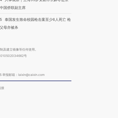
中国侨联副主席
45
泰国发生致命校园枪击案至少6人死亡 枪
父母亦被杀
复制及建立镜像等任何使用。
010502034662号
箱：laixin@caixin.com
链接