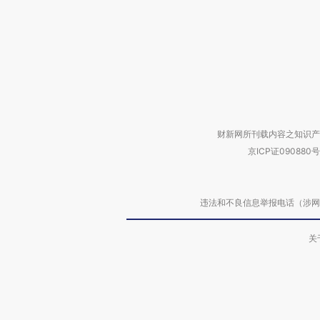
财新网所刊载内容之知识产
京ICP证090880号
违法和不良信息举报电话（涉网络暴力有
关