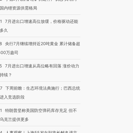
国内锂资源供需格局
1
7月进出口增速高位放缓，价格驱动还能
多久
8
央行7月继续增持近20吨黄金 累计储备超
600万盎司
5
7月进出口增速从高位略有回落 涨价动力
持续？
07
下周前瞻：生态环境法典施行；巴西总统
进入竞选阶段
1
特朗普坚称美国防空弹药库存充足 但不
乌克兰提供更多
24
人事观察｜上海55岁女副市长解冬进京