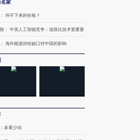
新名家
：
停不下来的价格？
恒
：
中美人工智能竞争：道路比技术更重要
跨国走私7万
视线｜被称为“蟑螂”的印
视线｜“入侵”还是“人道危
检体内含3种
度Z世代 用街头抗争将教
机”？难民潮撕裂西班牙
秘鲁纳斯
育部长拱下台
飞地休达
13人遇难
：
海外能源供给缺口对中国的影响
频
进第四届链博
【商旅对话】华住集团
技“链”接产
【特别呈现】寻找100种
CFO：不靠规模取胜，华
【特别呈
有意思的生活方式·第三对
住三大增长引擎是什么？
有意思的
客
：
多看少动