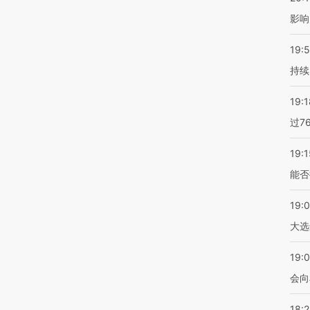
影响
19:5
持续
19:1
过7
19:1
能否
19:
大选
19:0
会向
18: