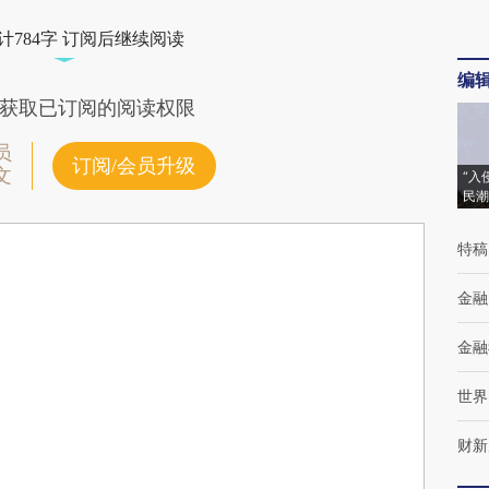
计784字 订阅后继续阅读
编
获取已订阅的阅读权限
员
订阅/会员升级
文
“入
民潮
特稿
金融
金融
世界
财新