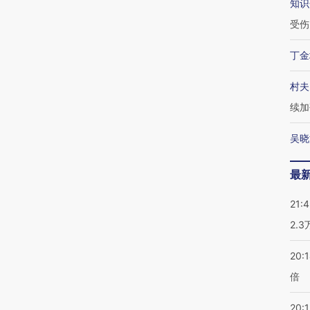
知识
受伤
丁金
村夫
续加
吴晓
最
21:
2.
20:
倍
20:1