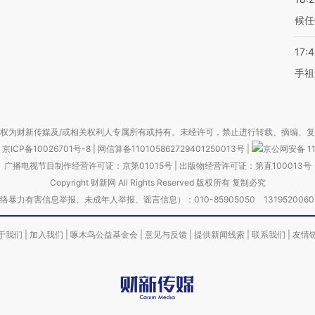
候任
17:
手祖
权为财新传媒及/或相关权利人专属所有或持有。未经许可，禁止进行转载、摘编、
京ICP备10026701号-8
|
网信算备110105862729401250013号
|
京公网安备 11
广播电视节目制作经营许可证：京第01015号
|
出版物经营许可证：第直100013号
Copyright 财新网 All Rights Reserved 版权所有 复制必究
害信息举报、未成年人举报、谣言信息）：010-85905050 13195200605 举报邮
于我们
|
加入我们
|
啄木鸟公益基金会
|
意见与反馈
|
提供新闻线索
|
联系我们
|
友情