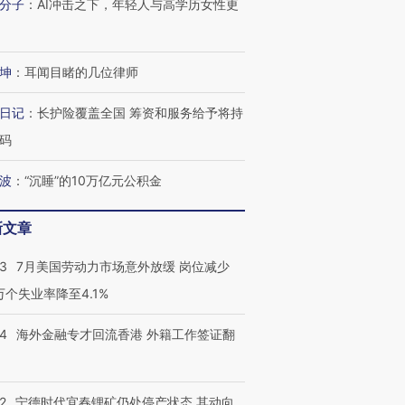
分子
：
AI冲击之下，年轻人与高学历女性更
坤
：
耳闻目睹的几位律师
日记
：
长护险覆盖全国 筹资和服务给予将持
码
波
：
“沉睡”的10万亿元公积金
新文章
43
7月美国劳动力市场意外放缓 岗位减少
3万个失业率降至4.1%
14
海外金融专才回流香港 外籍工作签证翻
2
宁德时代宜春锂矿仍处停产状态 其动向