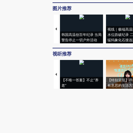
图片推荐
视线｜极端高温
韩国高温创百年纪录 当局
水位跌破纪录 
警告停止一切户外活动
猛犸象化石接连
视听推荐
【不唯一答案】不止“养
【特别呈现】寻
老”
有意思的生活方