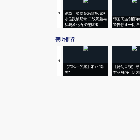
视线｜极端高温致多瑙河
水位跌破纪录 二战沉船与
韩国高温创百年
猛犸象化石接连露出
警告停止一切户
视听推荐
【不唯一答案】不止“养
【特别呈现】寻
老”
有意思的生活方