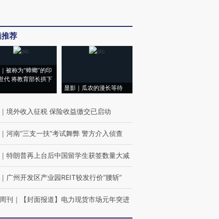
辑推荐
｜被称为“蟑螂”的印
世代 将教育部长拱下
显影｜瓜农的漫长等待
｜
境外收入征税 保险收益缴交已启动
｜
河南“三支一扶”考试舞弊 警方介入侦查
｜
特朗普再上台后中国留学生获签数量大减
｜
广州开发区产业园REIT较发行价“腰斩”
周刊
｜
【封面报道】电力现货市场元年突进