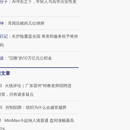
分子
：
AI冲击之下，年轻人与高学历女性更
坤
：
耳闻目睹的几位律师
日记
：
长护险覆盖全国 筹资和服务给予将持
码
波
：
“沉睡”的10万亿元公积金
新文章
3
火线评论｜广东雷州“特教老师招聘违
很雷，仍有诸多疑点
05
控制陷阱：组织为什么会越管越胖
1
MiniMax今起纳入港股通 盘间涨幅最高
77%