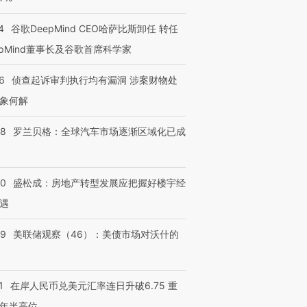
4
谷歌DeepMind CEO哈萨比斯卸任 转任
epMind董事长及谷歌首席科学家
6
侦查起诉审判执行均有漏洞 涉案财物处
象何解
58
罗兰贝格：全球汽车市场逐渐区域化已成
50
盛松成：房地产转型发展应把握好楼宇经
遇
39
美联储观察（46）：美债市场对沃什的
1
在岸人民币兑美元汇率连日升破6.75 重
年半高位