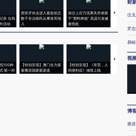
财
西班牙休达进入紧急状态
加沙上百万流离失所者困
马航飞行员
伍戈
纪录 当局
数千非法移民从摩洛哥闯
于“塑料烤箱” 高温引发健
粒摇头丸 尿
外活动
入
康危机
毒品
罗志
易峘
视
【推广】走
找100种
【特别呈现】澳门全力探
【特别呈现】《东莞，人
会，让数智科
式·第一对
索葡语国家新渠道
间便利店》倾情上线
业
博
唐涯