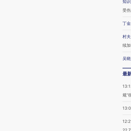
知识
受伤
丁金
村夫
续加
吴晓
最
13:1
规”
13:
12:2
22.