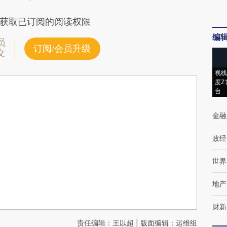
获取已订阅的阅读权限
编
员
订阅/会员升级
文
视线
度Z
台
金融
政经
世界
地产
财新
责任编辑：王以超 | 版面编辑：运维组