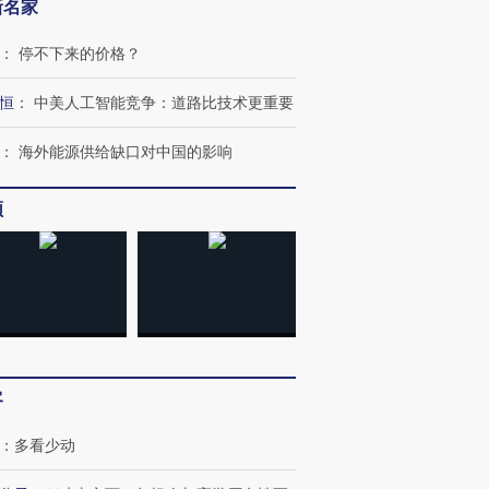
新名家
跨国走私7万
视线｜HY
：
停不下来的价格？
检体内含3种
泽连斯基密集出访美英 索
秘鲁纳斯卡观光飞机坠毁
术：是什
要防空导弹“救急”
13人遇难
心“花钱找
恒
：
中美人工智能竞争：道路比技术更重要
：
海外能源供给缺口对中国的影响
频
进第四届链博
【商旅对话】华住集团
技“链”接产
【特别呈现】寻找100种
CFO：不靠规模取胜，华
【特别呈
有意思的生活方式·第三对
住三大增长引擎是什么？
有意思的
客
：
多看少动