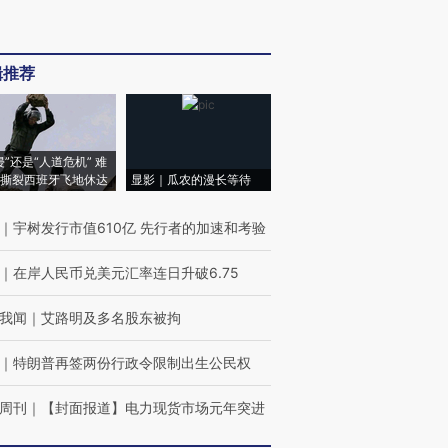
辑推荐
侵”还是“人道危机” 难
撕裂西班牙飞地休达
显影｜瓜农的漫长等待
｜
宇树发行市值610亿 先行者的加速和考验
｜
在岸人民币兑美元汇率连日升破6.75
我闻
｜
艾路明及多名股东被拘
｜
特朗普再签两份行政令限制出生公民权
周刊
｜
【封面报道】电力现货市场元年突进