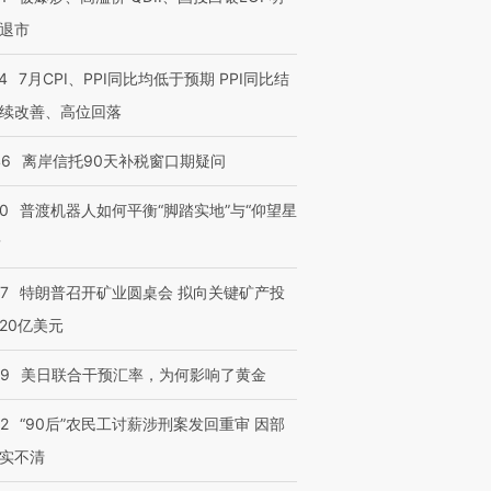
退市
4
7月CPI、PPI同比均低于预期 PPI同比结
续改善、高位回落
46
离岸信托90天补税窗口期疑问
00
普渡机器人如何平衡“脚踏实地”与“仰望星
？
57
特朗普召开矿业圆桌会 拟向关键矿产投
20亿美元
09
美日联合干预汇率，为何影响了黄金
32
“90后”农民工讨薪涉刑案发回重审 因部
实不清