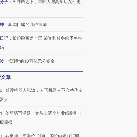
分子
：
AI冲击之下，年轻人与高学历女性更
坤
：
耳闻目睹的几位律师
日记
：
长护险覆盖全国 筹资和服务给予将持
码
波
：
“沉睡”的10万亿元公积金
新文章
00
普渡机器人张涛：人形机器人不会替代专
器人
4
创新药再活跃，龙头上调全年业绩指引｜
股周报
1
被爆炒、高溢价 QDII、国投白银LOF明