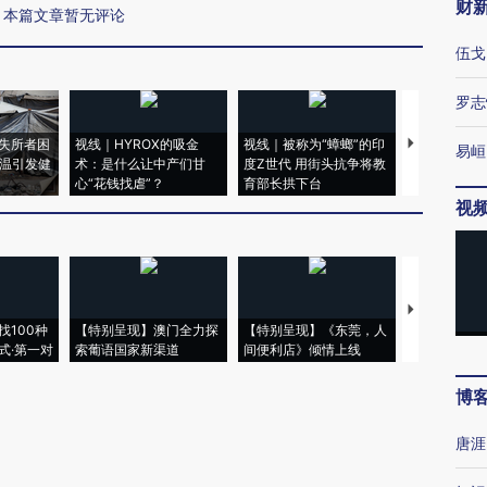
财
本篇文章暂无评论
伍戈
罗志
失所者困
视线｜HYROX的吸金
视线｜被称为“蟑螂”的印
视线｜“入侵
易峘
高温引发健
术：是什么让中产们甘
度Z世代 用街头抗争将教
机”？难民潮
心“花钱找虐”？
育部长拱下台
飞地休达
视
【推广】走
找100种
【特别呈现】澳门全力探
【特别呈现】《东莞，人
会，让数智科
式·第一对
索葡语国家新渠道
间便利店》倾情上线
业
博
唐涯