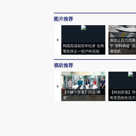
图片推荐
加沙上百万流离
韩国高温创百年纪录 当局
于“塑料烤箱” 
警告停止一切户外活动
康危机
视听推荐
【不唯一答案】不止“养
【特别呈现】寻
老”
有意思的生活方