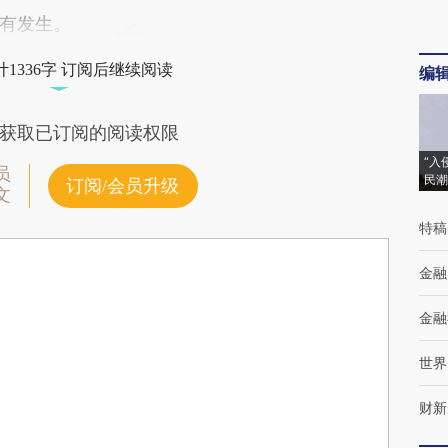
有发生。
1336字 订阅后继续阅读
编
获取已订阅的阅读权限
“入
员
民潮
订阅/会员升级
文
特稿
金融
金融
世界
财新