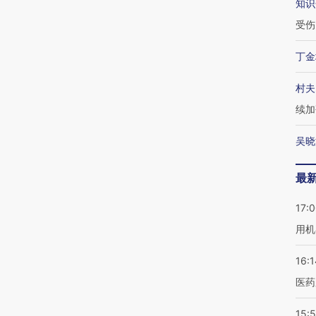
知识
受伤
丁金
村夫
续加
吴晓
最
17:
用机
16:1
医药
15:5