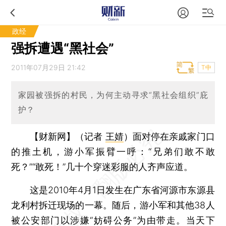
政经
强拆遭遇“黑社会”
2011年07月29日 21:42
T中
家园被强拆的村民，为何主动寻求“黑社会组织”庇
护？
【财新网】（记者
王婧
）
面对停在亲戚家门口
的推土机，游小军振臂一呼：“兄弟们敢不敢
死？”“敢死！”几十个穿迷彩服的人齐声应道。
这是2010年4月1日发生在广东省河源市东源县
龙利村拆迁现场的一幕。随后，游小军和其他38人
被公安部门以涉嫌“妨碍公务”为由带走。当天下