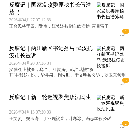
反腐记｜国家发改委原秘书长伍浩
落马
2026年04月27 07:12:33
王会民将于四川受审，江敦涛被指主政淄博“盲目蛮干”
4
反腐记｜两江新区书记落马 武汉抗
疫市长被诉
2026年04月20 07:26:34
罗蔺任上被查，乌兰、江敦涛、韩占武被“双
开”并移送司法，毕井泉、周先旺、于文明被公诉，刘卫东领刑
5
反腐记｜新一轮巡视聚焦政法民生
2026年04月13 07:20:03
王文灵、姚玉舟、丁业现被查，叶寒冰、冯志斌被公诉
2