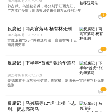
2026年07月20 07:25:38
韩占武、乌兰被公诉，将分别于江西九江、
广东江门受审；周德睿因受贿4319万元领刑14年
1
反腐记｜两高官落马 杨有林死刑
2026年07月13 07:20:03
方红卫被“双开”并移送司法，唐德智将于云
南昆明受审
3
反腐记｜下半年“首虎” 张灼华落马
2026年07月06 07:17:09
姜德果将于山东滨州受审，周家斌、刘满仓一审均被判处无期
徒刑
6
反腐记｜马兴瑞等12“虎”上榜 卞志
刚、贺志亮落马