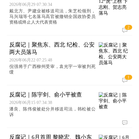
2026年06月29 07:30:34
戴北方、尹建业被移送司法，朱芝松领刑，
马兴瑞等七名落马高官被撤销全国政协委员
资格或终止人大代表资格
2
反腐记｜聚焦东、西北 纪检、公安
两大员落马
2026年06月22 07:25:48
倪强将于广西柳州受审，袁光宇一审被判死
缓
1
反腐记｜陈宇剑、俞小平被查
2026年06月15 07:34:38
潘良、陈伟俊被处分并移送司法，韩松被公
诉
反腐记｜6月首周 黎晓宏、魏小东