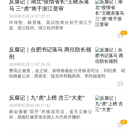
反腐记｜湖北“疫情省长”王晓东落
马 三“虎”将于浙江受审
2026年05月18 07:29:31
许传智、林景臻、高以忱将分别于浙江宁
波、浙江杭州、浙江杭州受审
1
反腐记｜合肥书记落马 两任防长领
刑
2026年05月11 07:26:16
费高云被查，金之镇、侯维栋被处分并移送司法，刘绍勇、胡
幼桃被公诉，周喜安、陆克华和魏凤和、李尚福领刑
反腐记｜九“虎”上榜 含三“大吏”
2026年05月04 08:17:42
易会满被“双开”并移送司法，蓝天立被公
诉，易炼红被罢免全国人大代表并撤职
8