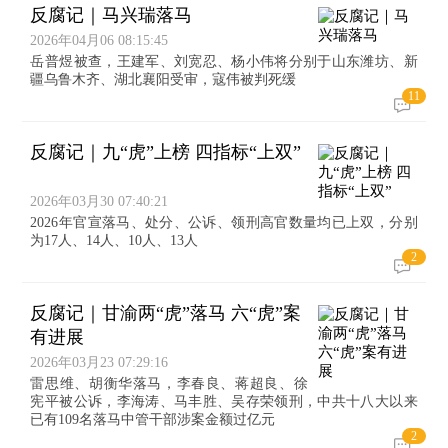
反腐记｜马兴瑞落马
2026年04月06 08:15:45
岳普煜被查，王建军、刘宽忍、杨小伟将分别于山东潍坊、新
疆乌鲁木齐、湖北襄阳受审，寇伟被判死缓
11
反腐记｜九“虎”上榜 四指标“上双”
2026年03月30 07:40:21
2026年官宣落马、处分、公诉、领刑高官数量均已上双，分别
为17人、14人、10人、13人
2
反腐记｜甘渝两“虎”落马 六“虎”案
有进展
2026年03月23 07:29:16
雷思维、胡衡华落马，李春良、蒋超良、徐
宪平被公诉，李海涛、马丰胜、吴存荣领刑，中共十八大以来
已有109名落马中管干部涉案金额过亿元
2