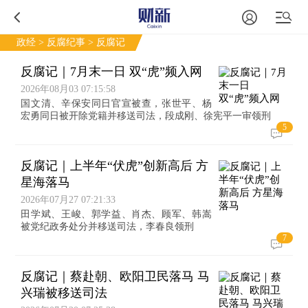
政经
>
反腐纪事
> 反腐记
反腐记｜7月末一日 双“虎”频入网
2026年08月03 07:15:58
国文清、辛保安同日官宣被查，张世平、杨
宏勇同日被开除党籍并移送司法，段成刚、徐宪平一审领刑
5
反腐记｜上半年“伏虎”创新高后 方
星海落马
2026年07月27 07:21:33
田学斌、王峻、郭学益、肖杰、顾军、韩嵩
被党纪政务处分并移送司法，李春良领刑
7
反腐记｜蔡赴朝、欧阳卫民落马 马
兴瑞被移送司法