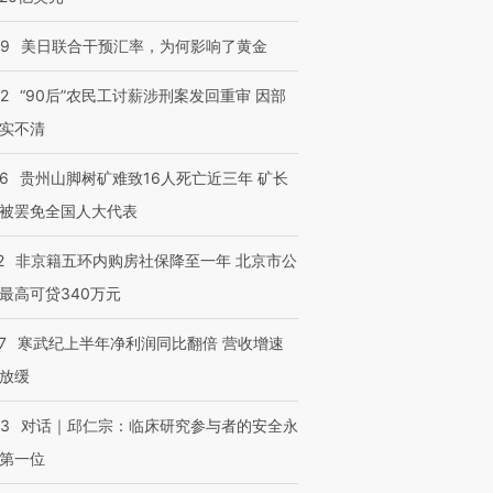
09
美日联合干预汇率，为何影响了黄金
32
“90后”农民工讨薪涉刑案发回重审 因部
实不清
36
贵州山脚树矿难致16人死亡近三年 矿长
被罢免全国人大代表
2
非京籍五环内购房社保降至一年 北京市公
最高可贷340万元
7
寒武纪上半年净利润同比翻倍 营收增速
放缓
53
对话｜邱仁宗：临床研究参与者的安全永
第一位