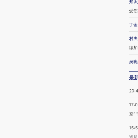
知识
受伤
丁金
村夫
续加
吴晓
最
20:
17:
空”
15:
资超