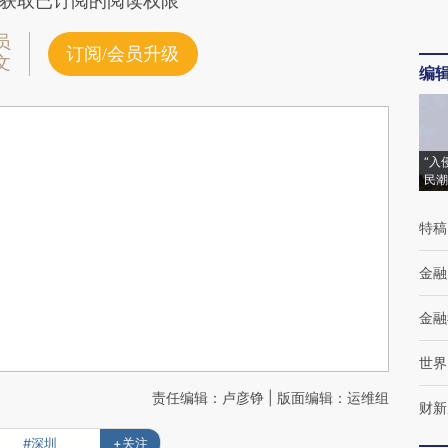
获取已订阅的阅读权限
员
订阅/会员升级
文
编
“入
民潮
特稿
金融
金融
世界
责任编辑：卢彦铮 | 版面编辑：运维组
财新
#深圳
+关注