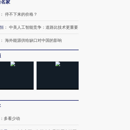
新名家
：
停不下来的价格？
”还是“人道危
湖北宜昌局部短时降雨
哈尔滨遭遇短时极端强降
撕裂西班牙
128毫米 紧急转移近
雨 3小时累计雨量超80毫
秘鲁纳斯
恒
：
中美人工智能竞争：道路比技术更重要
4000人
米
13人遇难
：
海外能源供给缺口对中国的影响
频
进第四届链博
【商旅对话】华住集团
技“链”接产
【特别呈现】寻找100种
CFO：不靠规模取胜，华
【特别呈
有意思的生活方式·第三对
住三大增长引擎是什么？
有意思的
客
：
多看少动