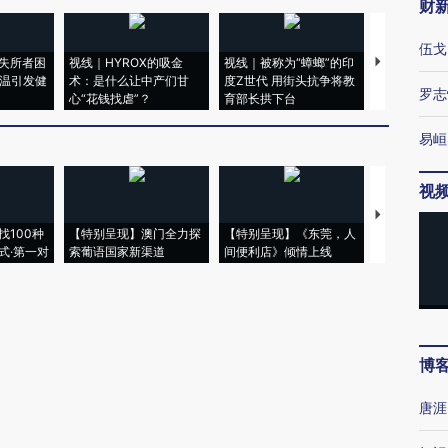
财
伍戈
失所者困
视线｜HYROX的吸金
视线｜被称为“蟑螂”的印
视线｜“入侵
高温引发健
术：是什么让中产们甘
度Z世代 用街头抗争将教
机”？难民潮
罗志
心“花钱找虐”？
育部长拱下台
飞地休达
易峘
视
【推广】走
找100种
【特别呈现】澳门全力探
【特别呈现】《东莞，人
会，让数智科
式·第一对
索葡语国家新渠道
间便利店》倾情上线
业
博
唐涯