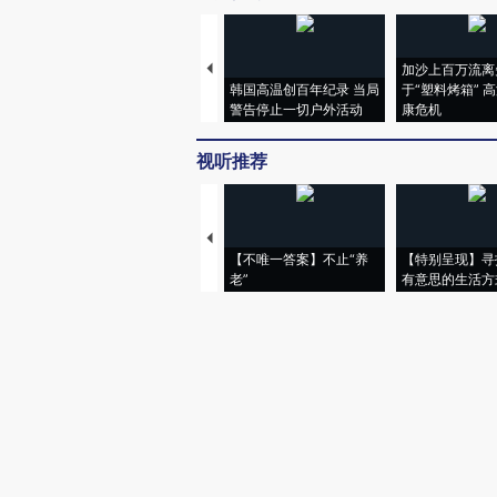
加沙上百万流离
韩国高温创百年纪录 当局
于“塑料烤箱” 
警告停止一切户外活动
康危机
视听推荐
【不唯一答案】不止“养
【特别呈现】寻
老”
有意思的生活方