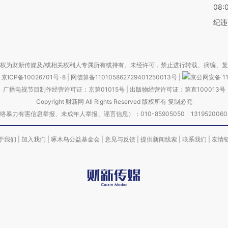
08:
纪违
权为财新传媒及/或相关权利人专属所有或持有。未经许可，禁止进行转载、摘编、
京ICP备10026701号-8
|
网信算备110105862729401250013号
|
京公网安备 11
广播电视节目制作经营许可证：京第01015号
|
出版物经营许可证：第直100013号
Copyright 财新网 All Rights Reserved 版权所有 复制必究
害信息举报、未成年人举报、谣言信息）：010-85905050 13195200605 举报邮
于我们
|
加入我们
|
啄木鸟公益基金会
|
意见与反馈
|
提供新闻线索
|
联系我们
|
友情