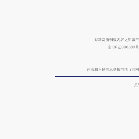
财新网所刊载内容之知识产
京ICP证090880号
违法和不良信息举报电话（涉网络暴力有
关