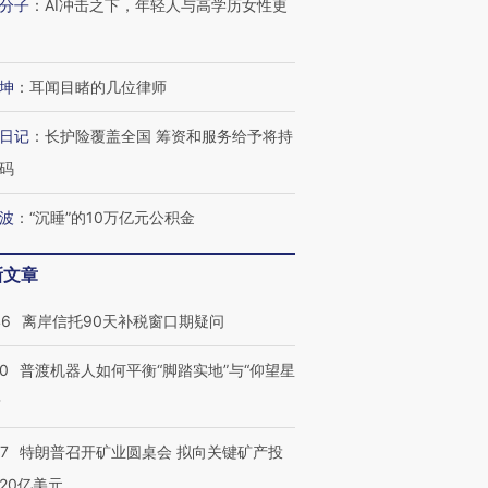
分子
：
AI冲击之下，年轻人与高学历女性更
坤
：
耳闻目睹的几位律师
日记
：
长护险覆盖全国 筹资和服务给予将持
码
波
：
“沉睡”的10万亿元公积金
新文章
46
离岸信托90天补税窗口期疑问
00
普渡机器人如何平衡“脚踏实地”与“仰望星
？
57
特朗普召开矿业圆桌会 拟向关键矿产投
20亿美元