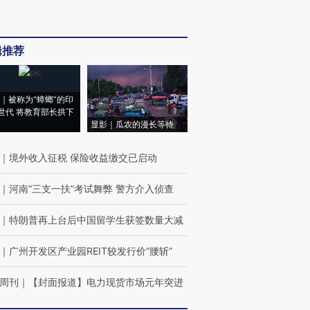
辑推荐
｜被称为“蟑螂”的印
世代 将教育部长拱下
显影｜瓜农的漫长等待
｜
境外收入征税 保险收益缴交已启动
｜
河南“三支一扶”考试舞弊 警方介入侦查
｜
特朗普再上台后中国留学生获签数量大减
｜
广州开发区产业园REIT较发行价“腰斩”
周刊
｜
【封面报道】电力现货市场元年突进