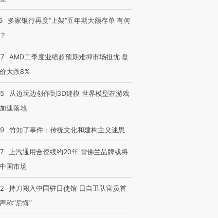
5
多家银行再度“上架”五年期大额存单 有何
？
37
AMD二季度业绩超预期难抑市场担忧 盘
价大跌8%
25
从边玩边创作到3D建模 世界模型在游戏
加速落地
09
竹知了事件：传统文化和建构主义迷思
47
上汽通用合资续约20年 雪佛兰品牌或将
中国市场
42
持刀闯入中国驻日使馆 日自卫队官员首
声称“后悔”