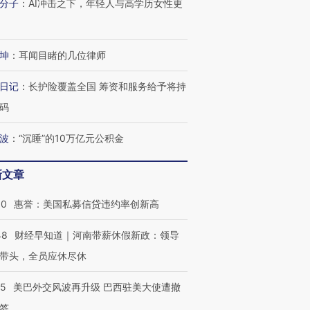
分子
：
AI冲击之下，年轻人与高学历女性更
坤
：
耳闻目睹的几位律师
日记
：
长护险覆盖全国 筹资和服务给予将持
码
波
：
“沉睡”的10万亿元公积金
新文章
30
惠誉：美国私募信贷违约率创新高
48
财经早知道｜河南带薪休假新政：领导
带头，全员应休尽休
05
美巴外交风波再升级 巴西驻美大使遭撤
签