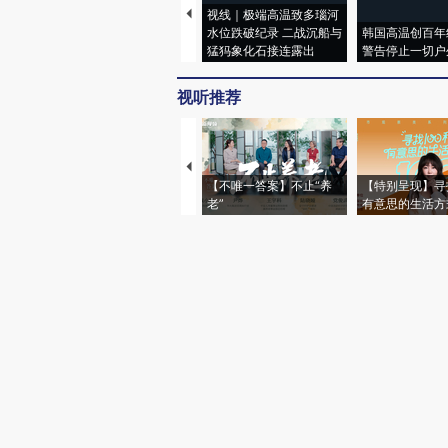
视线｜极端高温致多瑙河
水位跌破纪录 二战沉船与
韩国高温创百年
猛犸象化石接连露出
警告停止一切户
视听推荐
【不唯一答案】不止“养
【特别呈现】寻
老”
有意思的生活方