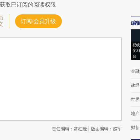
获取已订阅的阅读权限
员
订阅/会员升级
编
文
视线
度Z
台
金融
政经
世界
地产
财新
责任编辑：常红晓 | 版面编辑：赵军