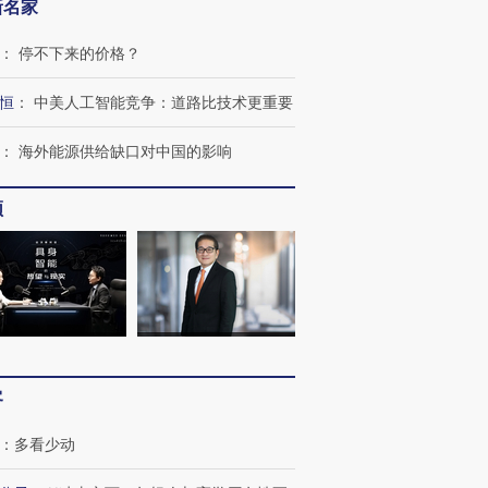
新名家
跨国走私7万
视线｜HY
检体内含3种
泽连斯基密集出访美英 索
秘鲁纳斯卡观光飞机坠毁
术：是什
：
停不下来的价格？
要防空导弹“救急”
13人遇难
心“花钱找
恒
：
中美人工智能竞争：道路比技术更重要
：
海外能源供给缺口对中国的影响
进第四届链博
【商旅对话】华住集团
技“链”接产
【特别呈现】寻找100种
CFO：不靠规模取胜，华
【特别呈
频
有意思的生活方式·第三对
住三大增长引擎是什么？
有意思的
客
：
多看少动