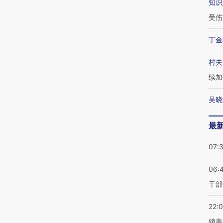
知识
受伤
丁金
村夫
续加
吴晓
最
07:
06:
干部
22:
销美