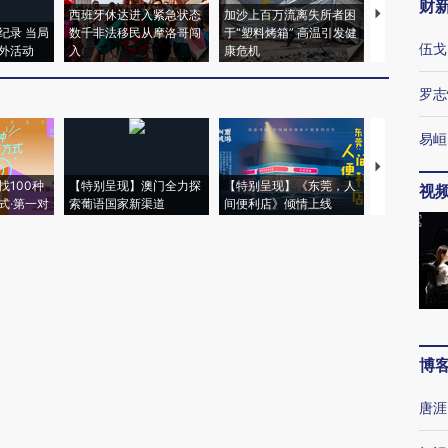
财
西班牙休达进入紧急状态
加沙上百万流离失所者困
马航飞行员
纪录 当局
数千非法移民从摩洛哥闯
于“塑料烤箱” 高温引发健
粒摇头丸 尿
伍戈
外活动
入
康危机
毒品
罗志
易峘
【推广】走
找100种
【特别呈现】澳门全力探
【特别呈现】《东莞，人
会，让数智科
视
式·第一对
索葡语国家新渠道
间便利店》倾情上线
业
博
唐涯