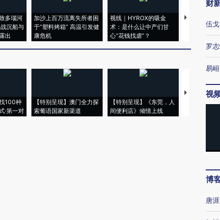
财
致多瑙河
加沙上百万流离失所者困
视线｜HYROX的吸金
马航飞行员
伍戈
二战沉船与
于“塑料烤箱” 高温引发健
术：是什么让中产们甘
粒摇头丸 尿
露出
康危机
心“花钱找虐”？
毒品
罗志
易峘
视
【推广】走
找100种
【特别呈现】澳门全力探
【特别呈现】《东莞，人
会，让数智科
式·第一对
索葡语国家新渠道
间便利店》倾情上线
业
博
唐涯