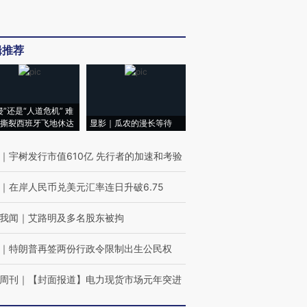
辑推荐
侵”还是“人道危机” 难
撕裂西班牙飞地休达
显影｜瓜农的漫长等待
｜
宇树发行市值610亿 先行者的加速和考验
｜
在岸人民币兑美元汇率连日升破6.75
我闻
｜
艾路明及多名股东被拘
｜
特朗普再签两份行政令限制出生公民权
周刊
｜
【封面报道】电力现货市场元年突进