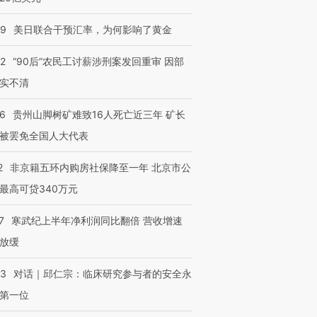
09
美日联合干预汇率，为何影响了黄金
32
“90后”农民工讨薪涉刑案发回重审 因部
实不清
36
贵州山脚树矿难致16人死亡近三年 矿长
被罢免全国人大代表
2
非京籍五环内购房社保降至一年 北京市公
最高可贷340万元
7
寒武纪上半年净利润同比翻倍 营收增速
放缓
53
对话｜邱仁宗：临床研究参与者的安全永
第一位