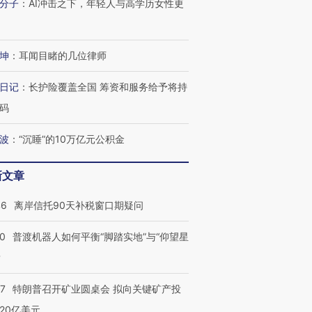
分子
：
AI冲击之下，年轻人与高学历女性更
坤
：
耳闻目睹的几位律师
日记
：
长护险覆盖全国 筹资和服务给予将持
码
波
：
“沉睡”的10万亿元公积金
新文章
46
离岸信托90天补税窗口期疑问
00
普渡机器人如何平衡“脚踏实地”与“仰望星
？
57
特朗普召开矿业圆桌会 拟向关键矿产投
20亿美元