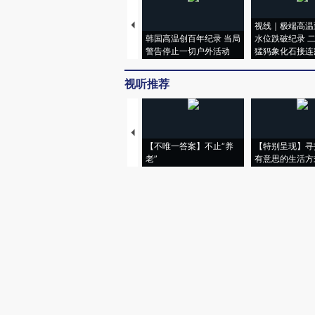
视线｜极端高温
韩国高温创百年纪录 当局
水位跌破纪录 
警告停止一切户外活动
猛犸象化石接连
视听推荐
【不唯一答案】不止“养
【特别呈现】寻
老”
有意思的生活方