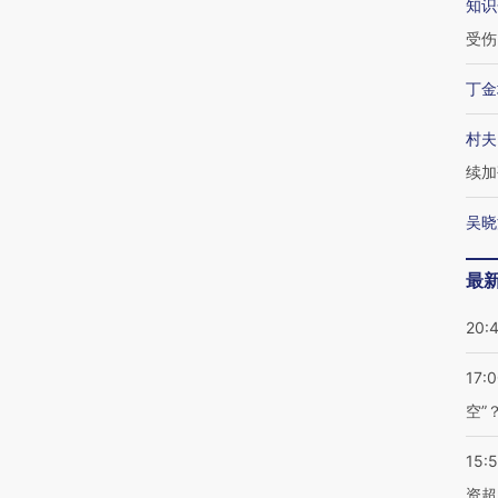
知识
受伤
丁金
村夫
续加
吴晓
最
20:
17:
空”
15:
资超