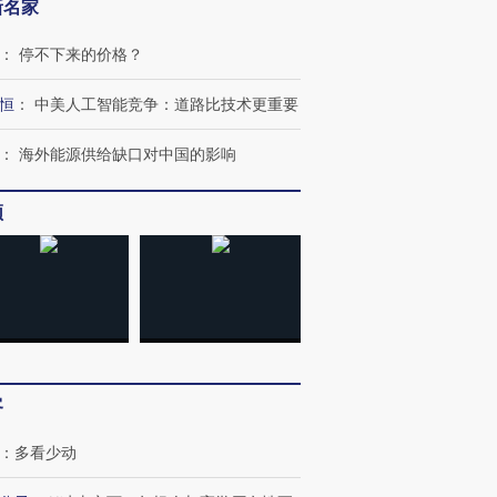
新名家
跨国走私7万
视线｜被称为“蟑螂”的印
视线｜“入侵”还是“人道危
：
停不下来的价格？
检体内含3种
度Z世代 用街头抗争将教
机”？难民潮撕裂西班牙
秘鲁纳斯
育部长拱下台
飞地休达
13人遇难
恒
：
中美人工智能竞争：道路比技术更重要
：
海外能源供给缺口对中国的影响
频
进第四届链博
【商旅对话】华住集团
技“链”接产
【特别呈现】寻找100种
CFO：不靠规模取胜，华
【特别呈
有意思的生活方式·第三对
住三大增长引擎是什么？
有意思的
客
：
多看少动