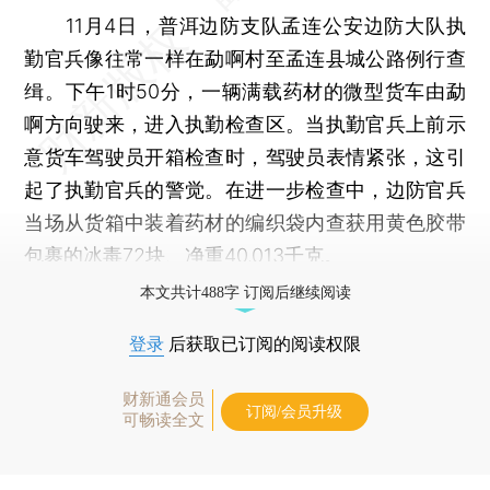
11月4日，普洱边防支队孟连公安边防大队执
勤官兵像往常一样在勐啊村至孟连县城公路例行查
缉。下午1时50分，一辆满载药材的微型货车由勐
啊方向驶来，进入执勤检查区。当执勤官兵上前示
意货车驾驶员开箱检查时，驾驶员表情紧张，这引
起了执勤官兵的警觉。在进一步检查中，边防官兵
当场从货箱中装着药材的编织袋内查获用黄色胶带
包裹的冰毒72块、净重40.013千克。
本文共计488字 订阅后继续阅读
登录
后获取已订阅的阅读权限
财新通会员
订阅/会员升级
可畅读全文