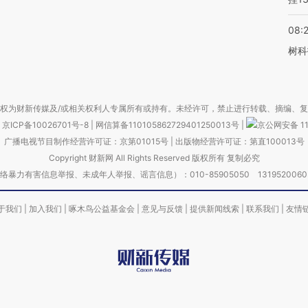
08:
树科
权为财新传媒及/或相关权利人专属所有或持有。未经许可，禁止进行转载、摘编、
京ICP备10026701号-8
|
网信算备110105862729401250013号
|
京公网安备 11
广播电视节目制作经营许可证：京第01015号
|
出版物经营许可证：第直100013号
Copyright 财新网 All Rights Reserved 版权所有 复制必究
害信息举报、未成年人举报、谣言信息）：010-85905050 13195200605 举报邮
于我们
|
加入我们
|
啄木鸟公益基金会
|
意见与反馈
|
提供新闻线索
|
联系我们
|
友情