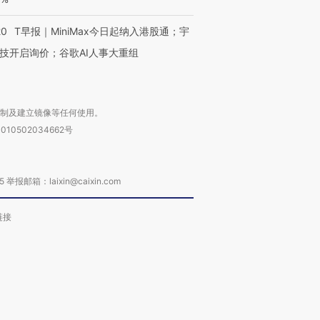
20
T早报｜MiniMax今日起纳入港股通；宇
技开启询价；谷歌AI人事大重组
复制及建立镜像等任何使用。
010502034662号
箱：laixin@caixin.com
链接