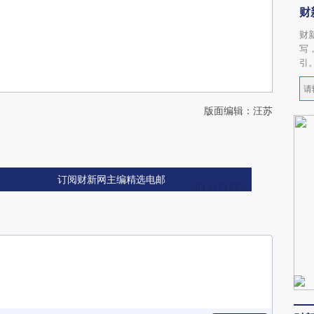
财
财
写
引
版面编辑：汪苏
订阅财新网主编精选电邮