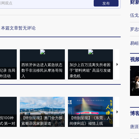
财
新网观点
发布
伍戈
本篇文章暂无评论
罗志
易峘
视
西班牙休达进入紧急状态
加沙上百万流离失所者困
马航飞行员
纪录 当局
数千非法移民从摩洛哥闯
于“塑料烤箱” 高温引发健
粒摇头丸 尿
外活动
入
康危机
毒品
【推广】走
博
找100种
【特别呈现】澳门全力探
【特别呈现】《东莞，人
会，让数智科
式·第一对
索葡语国家新渠道
间便利店》倾情上线
业
唐涯