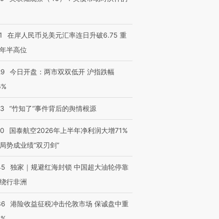
1
在岸人民币兑美元汇率连日升破6.75 重
年半高位
29
今日开盘：两市双双低开 沪指跌幅
6%
13
“竹知了”事件背后的舆情根源
10
国泰航空2026年上半年净利润大增71%
局势成业绩“双刃剑”
45
独家｜规避红海封锁 中国超大油轮停靠
绕行非洲
36
港险收益征税冲击伦敦市场 保诚盘中重
3%