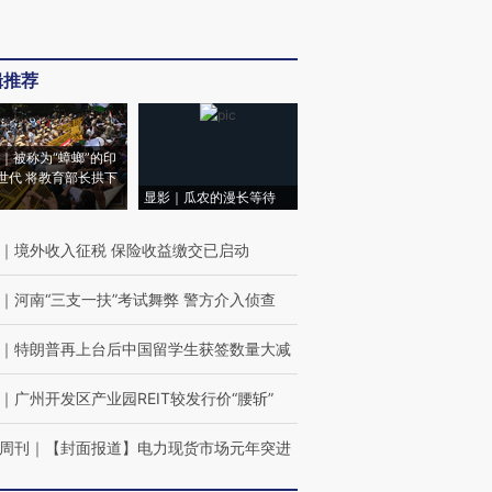
辑推荐
｜被称为“蟑螂”的印
世代 将教育部长拱下
显影｜瓜农的漫长等待
｜
境外收入征税 保险收益缴交已启动
｜
河南“三支一扶”考试舞弊 警方介入侦查
｜
特朗普再上台后中国留学生获签数量大减
｜
广州开发区产业园REIT较发行价“腰斩”
周刊
｜
【封面报道】电力现货市场元年突进