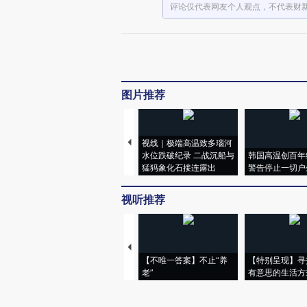
评论仅代表网友个人观点，不代表财
图片推荐
视线｜极端高温致多瑙河
水位跌破纪录 二战沉船与
韩国高温创百年
猛犸象化石接连露出
警告停止一切户
视听推荐
【不唯一答案】不止“养
【特别呈现】寻
老”
有意思的生活方