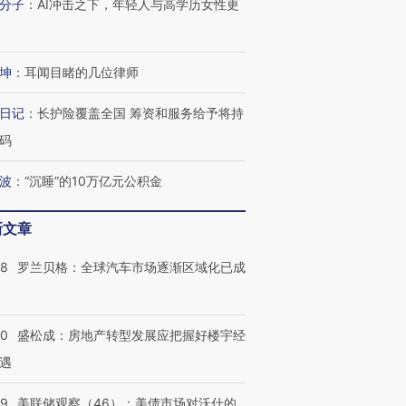
分子
：
AI冲击之下，年轻人与高学历女性更
坤
：
耳闻目睹的几位律师
日记
：
长护险覆盖全国 筹资和服务给予将持
码
波
：
“沉睡”的10万亿元公积金
新文章
58
罗兰贝格：全球汽车市场逐渐区域化已成
50
盛松成：房地产转型发展应把握好楼宇经
遇
39
美联储观察（46）：美债市场对沃什的