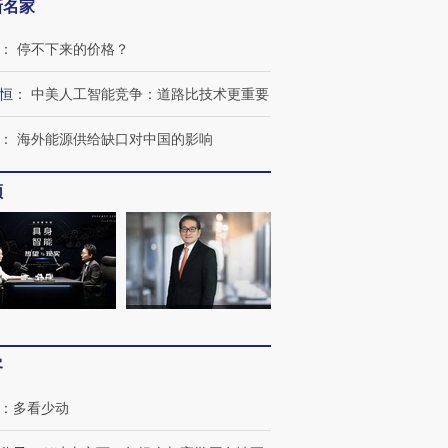
新名家
：
停不下来的价格？
恒
：
中美人工智能竞争：道路比技术更重要
：
海外能源供给缺口对中国的影响
频
跨国走私7万
视线｜HY
检体内含3种
泽连斯基密集出访美英 索
秘鲁纳斯卡观光飞机坠毁
术：是什
要防空导弹“救急”
13人遇难
心“花钱找
进第四届链博
【商旅对话】华住集团
客
技“链”接产
【特别呈现】寻找100种
CFO：不靠规模取胜，华
【特别呈
有意思的生活方式·第三对
住三大增长引擎是什么？
有意思的
：
多看少动