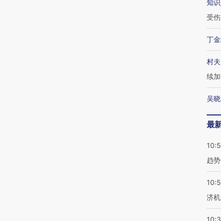
知识
受伤
丁金
村夫
续加
吴晓
最
10:
趋势
10:
济机
10: