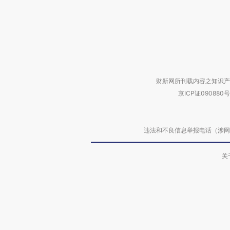
财新网所刊载内容之知识产
京ICP证090880号
违法和不良信息举报电话（涉网络暴力有
关