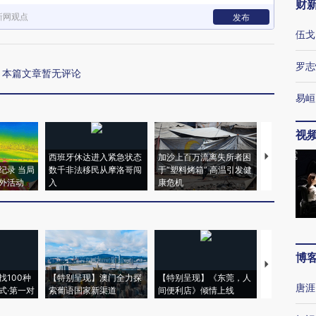
财
新网观点
发布
伍戈
罗志
本篇文章暂无评论
易峘
视
西班牙休达进入紧急状态
加沙上百万流离失所者困
视线｜HYR
纪录 当局
数千非法移民从摩洛哥闯
于“塑料烤箱” 高温引发健
术：是什么
外活动
入
康危机
心“花钱找虐
博
【推广】走
找100种
【特别呈现】澳门全力探
【特别呈现】《东莞，人
会，让数智科
唐涯
式·第一对
索葡语国家新渠道
间便利店》倾情上线
业