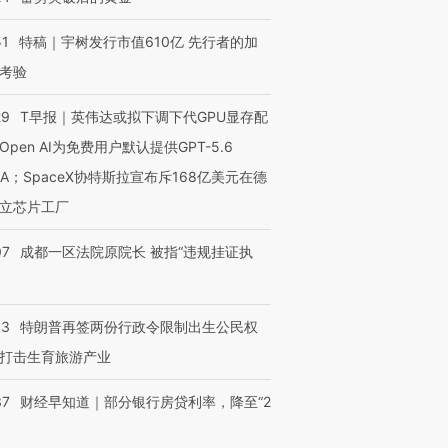
51
特稿｜宇树发行市值610亿 先行者的加
考验
29
T早报｜英伟达或拟下调下代GPU显存配
Open AI为免费用户默认提供GPT-5.6
NA；SpaceX协特斯拉宣布斥168亿美元在德
立芯片工厂
07
成都一区法院原院长 被指“违规挂证执
43
特朗普再签两份行政令限制出生公民权
打击生育旅游产业
37
财经早知道｜部分银行房贷利率，降至“2