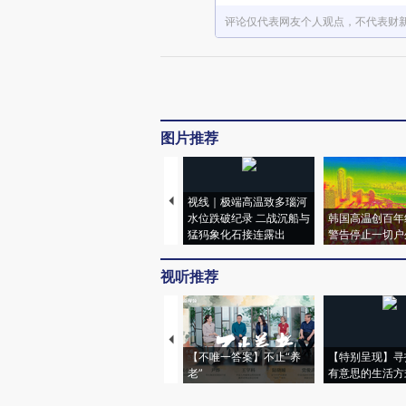
评论仅代表网友个人观点，不代表财
图片推荐
视线｜极端高温致多瑙河
水位跌破纪录 二战沉船与
韩国高温创百年
猛犸象化石接连露出
警告停止一切户
视听推荐
【不唯一答案】不止“养
【特别呈现】寻
老”
有意思的生活方