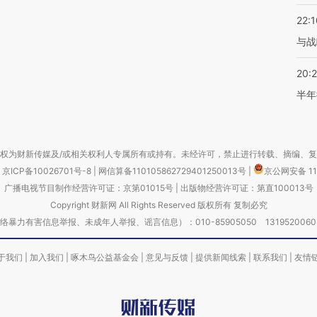
22:1
与战
20:
半年
权为财新传媒及/或相关权利人专属所有或持有。未经许可，禁止进行转载、摘编、
京ICP备10026701号-8
|
网信算备110105862729401250013号
|
京公网安备 11
广播电视节目制作经营许可证：京第01015号
|
出版物经营许可证：第直100013号
Copyright 财新网 All Rights Reserved 版权所有 复制必究
害信息举报、未成年人举报、谣言信息）：010-85905050 13195200605 举报邮
于我们
|
加入我们
|
啄木鸟公益基金会
|
意见与反馈
|
提供新闻线索
|
联系我们
|
友情