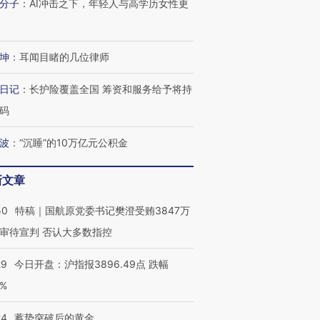
分子
：
AI冲击之下，年轻人与高学历女性更
坤
：
耳闻目睹的几位律师
日记
：
长护险覆盖全国 筹资和服务给予将持
码
波
：
“沉睡”的10万亿元公积金
新文章
50
特稿｜国航原党委书记樊澄受贿3847万
审待宣判 否认大多数指控
29
今日开盘：沪指报3896.49点 跌幅
0%
24
蓄势突破后的黄金