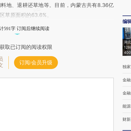
料地、退耕还草地等。目前，内蒙古共有8.36亿
草原面积的63.6%。
编
计591字 订阅后继续阅读
湖北
获取已订阅的阅读权限
12
40
员
订阅/会员升级
文
独家
金融
金融
能源
财新