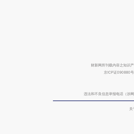
财新网所刊载内容之知识产
京ICP证090880号
违法和不良信息举报电话（涉网络暴力有
关