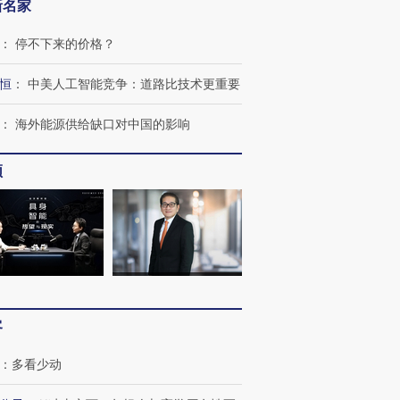
新名家
：
停不下来的价格？
恒
：
中美人工智能竞争：道路比技术更重要
：
海外能源供给缺口对中国的影响
频
OX的吸金
马航飞行员跨国走私7万
视线｜被称为“蟑螂”的印
让中产们甘
粒摇头丸 尿检体内含3种
度Z世代 用街头抗争将教
秘鲁纳斯
”？
毒品
育部长拱下台
13人遇难
客
进第四届链博
【商旅对话】华住集团
技“链”接产
【特别呈现】寻找100种
CFO：不靠规模取胜，华
【特别呈
：
多看少动
有意思的生活方式·第三对
住三大增长引擎是什么？
有意思的