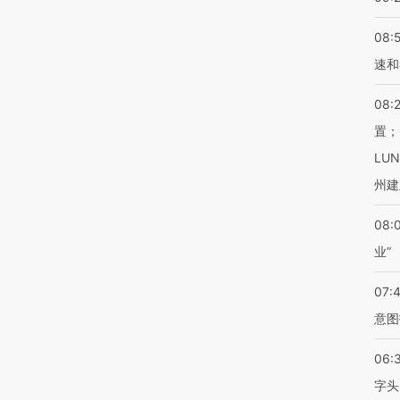
08:
速和
08:
置；
LU
州建
08:
业”
07:
意图
06:
字头