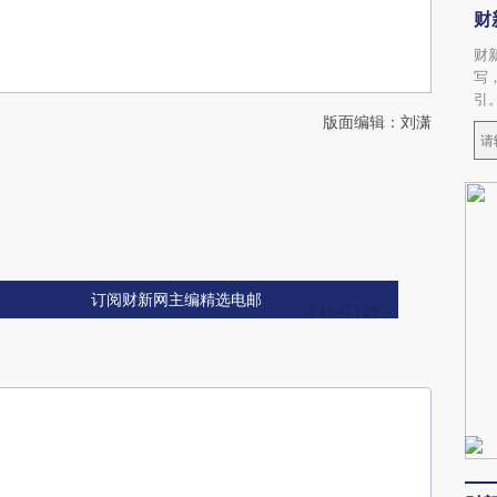
财
财
写
引
版面编辑：刘潇
订阅财新网主编精选电邮