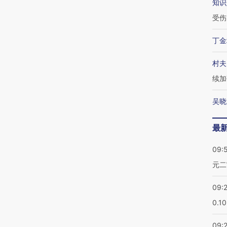
知识
受伤
丁金
村夫
续加
吴晓
最
09:
元二
09:
0.1
09: