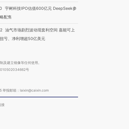
0
宇树科技IPO估值600亿元 DeepSeek参
略配售
22
油气市场剧烈波动现套利空间 嘉能可上
扭亏、净利增超50亿美元
复制及建立镜像等任何使用。
010502034662号
箱：laixin@caixin.com
链接