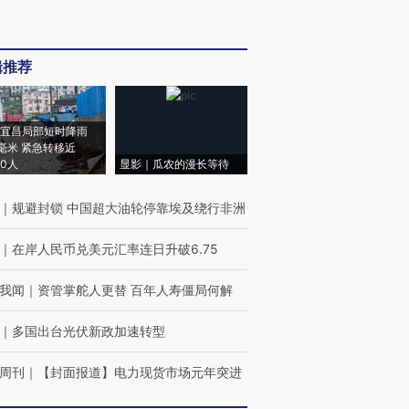
辑推荐
宜昌局部短时降雨
8毫米 紧急转移近
00人
显影｜瓜农的漫长等待
｜
规避封锁 中国超大油轮停靠埃及绕行非洲
｜
在岸人民币兑美元汇率连日升破6.75
我闻
｜
资管掌舵人更替 百年人寿僵局何解
｜
多国出台光伏新政加速转型
周刊
｜
【封面报道】电力现货市场元年突进