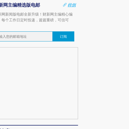
新网主编精选版电邮
样例
新网新闻版电邮全新升级！财新网主编精心编
，每个工作日定时投递，篇篇重磅，可信可
。
订阅
跨国走私7万
视线｜被称为“蟑螂”的印
视线｜“入侵”还是“人道危
检体内含3种
度Z世代 用街头抗争将教
机”？难民潮撕裂西班牙
秘鲁纳斯
育部长拱下台
飞地休达
13人遇难