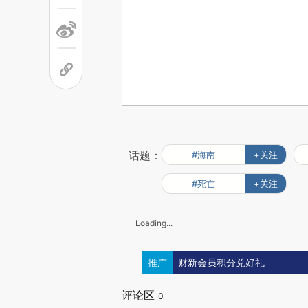
话题：
#海南
+关注
#死亡
+关注
Loading...
推广
财新会员积分兑好礼
评论区
0