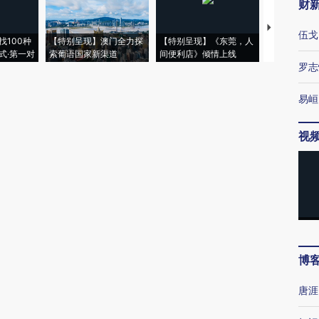
财
【推广】走
伍戈
找100种
【特别呈现】澳门全力探
【特别呈现】《东莞，人
会，让数智科
式·第一对
索葡语国家新渠道
间便利店》倾情上线
业
罗志
易峘
视
博
唐涯