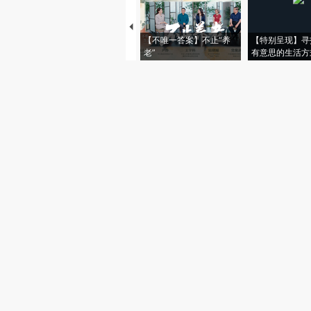
【不唯一答案】不止“养
【特别呈现】寻
老”
有意思的生活方