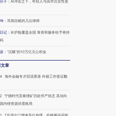
分子
：
AI冲击之下，年轻人与高学历女性更
坤
：
耳闻目睹的几位律师
日记
：
长护险覆盖全国 筹资和服务给予将持
码
波
：
“沉睡”的10万亿元公积金
新文章
14
海外金融专才回流香港 外籍工作签证翻
2
宁德时代宜春锂矿仍处停产状态 其动向
国内锂资源供需格局
1
7月进出口增速高位放缓，价格驱动还能