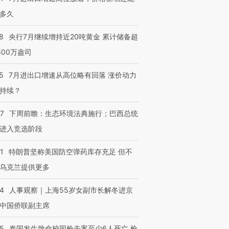
多久
8
央行7月继续增持近20吨黄金 累计储备超
600万盎司
5
7月进出口增速从高位略有回落 涨价动力
持续？
07
下周前瞻：生态环境法典施行；巴西总统
进入竞选阶段
1
特朗普坚称美国防空弹药库存充足 但不
乌克兰提供更多
24
人事观察｜上海55岁女副市长解冬进京
中国侨联副主席
45
泰国发生致命校园枪击案至少6人死亡 枪