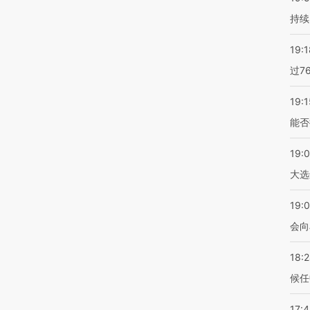
持续
19:1
过7
19:1
能否
19:
大选
19:0
会向
18:
候任
17: