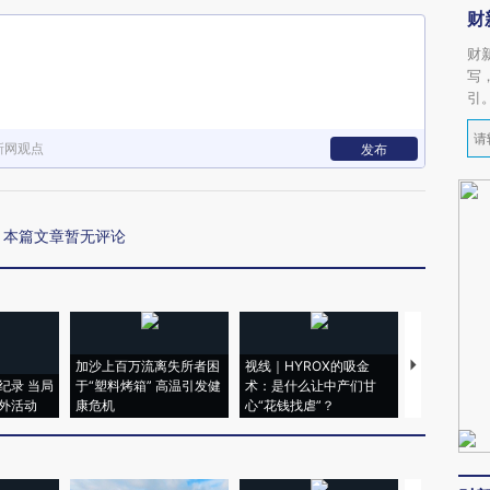
财
财
写
引
新网观点
发布
本篇文章暂无评论
加沙上百万流离失所者困
视线｜HYROX的吸金
马航飞行员
纪录 当局
于“塑料烤箱” 高温引发健
术：是什么让中产们甘
粒摇头丸 尿
外活动
康危机
心“花钱找虐”？
毒品