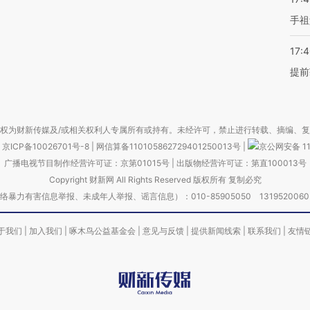
手祖
17:
提前
权为财新传媒及/或相关权利人专属所有或持有。未经许可，禁止进行转载、摘编、
京ICP备10026701号-8
|
网信算备110105862729401250013号
|
京公网安备 11
广播电视节目制作经营许可证：京第01015号
|
出版物经营许可证：第直100013号
Copyright 财新网 All Rights Reserved 版权所有 复制必究
害信息举报、未成年人举报、谣言信息）：010-85905050 13195200605 举报邮
于我们
|
加入我们
|
啄木鸟公益基金会
|
意见与反馈
|
提供新闻线索
|
联系我们
|
友情