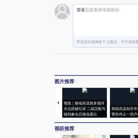
登录
后发表评论得积分
评论仅代表网友个人观点，不代表财
图片推荐
视线｜极端高温致多瑙河
水位跌破纪录 二战沉船与
韩国高温创百年
猛犸象化石接连露出
警告停止一切户
视听推荐