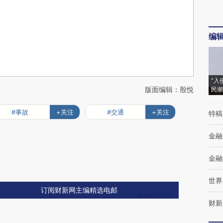
编
“入
版面编辑：殷悦
民潮
#事故
+关注
#交通
+关注
特稿
金融
金融
世界
订阅财新网主编精选电邮
财新