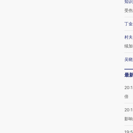
知识
受伤
丁金
村夫
续加
吴晓
最
20:
倍
20:1
影响
19:5