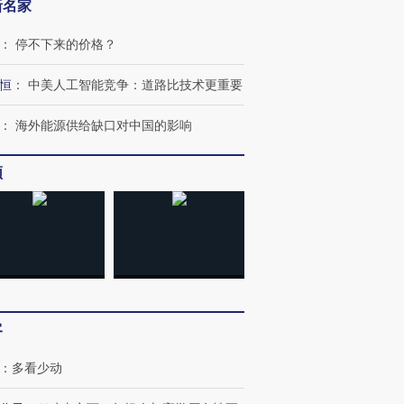
新名家
进第四届链博
【商旅对话】华住集团
：
停不下来的价格？
技“链”接产
【特别呈现】寻找100种
CFO：不靠规模取胜，华
【特别呈
有意思的生活方式·第三对
住三大增长引擎是什么？
有意思的
恒
：
中美人工智能竞争：道路比技术更重要
：
海外能源供给缺口对中国的影响
频
客
：
多看少动