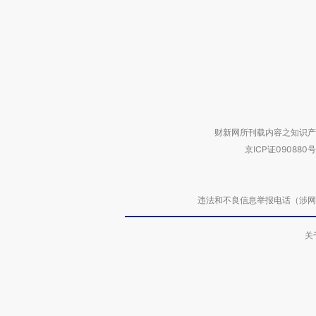
财新网所刊载内容之知识产
京ICP证090880号
违法和不良信息举报电话（涉网络暴力有
关