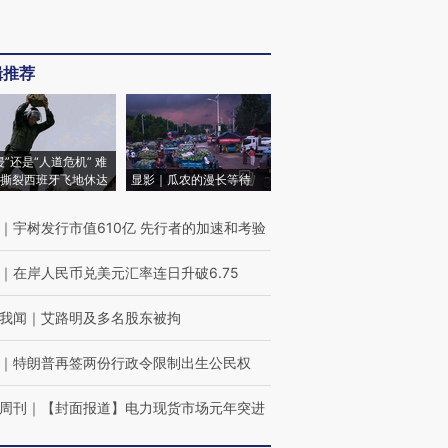
辑推荐
侵”还是“人道危机” 难
撕裂西班牙飞地休达
显影｜瓜农的漫长等待
｜
宇树发行市值610亿 先行者的加速和考验
｜
在岸人民币兑美元汇率连日升破6.75
我闻
｜
艾路明及多名股东被拘
｜
特朗普再签两份行政令限制出生公民权
周刊
｜
【封面报道】电力现货市场元年突进