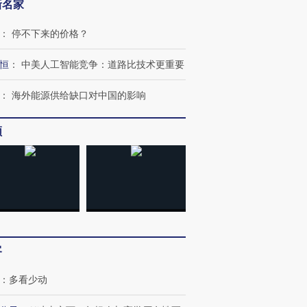
新名家
育部长拱下台
飞地休达
13人遇难
：
停不下来的价格？
恒
：
中美人工智能竞争：道路比技术更重要
进第四届链博
【商旅对话】华住集团
：
海外能源供给缺口对中国的影响
技“链”接产
【特别呈现】寻找100种
CFO：不靠规模取胜，华
【特别呈
有意思的生活方式·第三对
住三大增长引擎是什么？
有意思的
频
客
：
多看少动