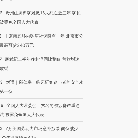
36
贵州山脚树矿难致16人死亡近三年 矿长
被罢免全国人大代表
2
非京籍五环内购房社保降至一年 北京市公
最高可贷340万元
7
寒武纪上半年净利润同比翻倍 营收增速
放缓
53
对话｜邱仁宗：临床研究参与者的安全永
第一位
06
全国人大常委会：六名将领涉嫌严重违
法 被罢免全国人大代表
43
7月美国劳动力市场意外放缓 岗位减少
3万个失业率降至4.1%