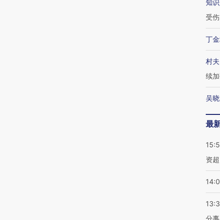
知识
受伤
丁金
村夫
续加
吴晓
最
15:
资超
14:
13:
分事