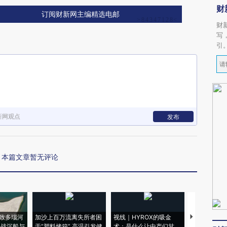
财
订阅财新网主编精选电邮
财
写
引
新网观点
发布
本篇文章暂无评论
致多瑙河
加沙上百万流离失所者困
视线｜HYROX的吸金
马航飞行员
二战沉船与
于“塑料烤箱” 高温引发健
术：是什么让中产们甘
粒摇头丸 尿