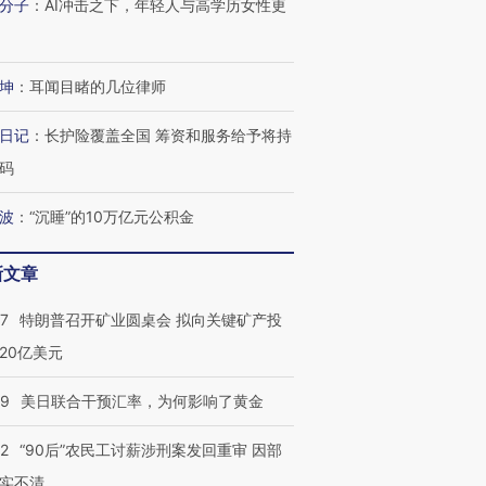
分子
：
AI冲击之下，年轻人与高学历女性更
坤
：
耳闻目睹的几位律师
日记
：
长护险覆盖全国 筹资和服务给予将持
码
波
：
“沉睡”的10万亿元公积金
新文章
57
特朗普召开矿业圆桌会 拟向关键矿产投
20亿美元
09
美日联合干预汇率，为何影响了黄金
32
“90后”农民工讨薪涉刑案发回重审 因部
实不清