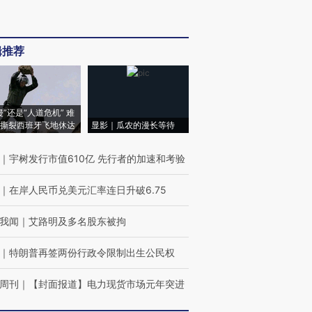
辑推荐
侵”还是“人道危机” 难
撕裂西班牙飞地休达
显影｜瓜农的漫长等待
｜
宇树发行市值610亿 先行者的加速和考验
｜
在岸人民币兑美元汇率连日升破6.75
我闻
｜
艾路明及多名股东被拘
｜
特朗普再签两份行政令限制出生公民权
周刊
｜
【封面报道】电力现货市场元年突进