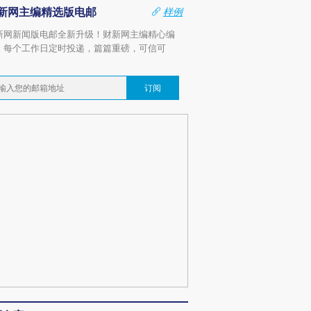
新网主编精选版电邮
样例
新网新闻版电邮全新升级！财新网主编精心编
，每个工作日定时投递，篇篇重磅，可信可
。
订阅
跨国走私7万
视线｜被称为“蟑螂”的印
视线｜“入侵”还是“人道危
检体内含3种
度Z世代 用街头抗争将教
机”？难民潮撕裂西班牙
秘鲁纳斯