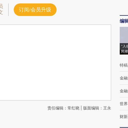
员
订阅/会员升级
文
编
“入
民潮
特稿
金融
金融
世界
责任编辑：常红晓 | 版面编辑：王永
财新