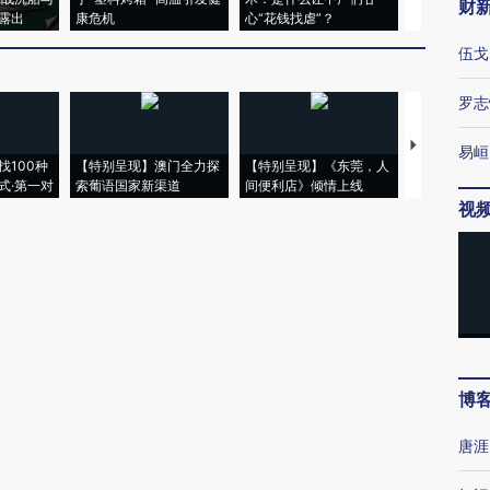
财
露出
康危机
心“花钱找虐”？
毒品
伍戈
罗志
【推广】走
易峘
找100种
【特别呈现】澳门全力探
【特别呈现】《东莞，人
会，让数智科
式·第一对
索葡语国家新渠道
间便利店》倾情上线
业
视
博
唐涯