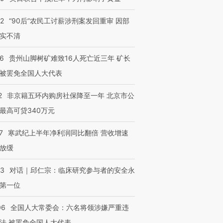
32
“90后”农民工讨薪涉刑案发回重审 因部
实不清
36
贵州山脚树矿难致16人死亡近三年 矿长
被罢免全国人大代表
2
非京籍五环内购房社保降至一年 北京市公
最高可贷340万元
7
寒武纪上半年净利润同比翻倍 营收增速
放缓
53
对话｜邱仁宗：临床研究参与者的安全永
第一位
06
全国人大常委会：六名将领涉嫌严重违
法 被罢免全国人大代表