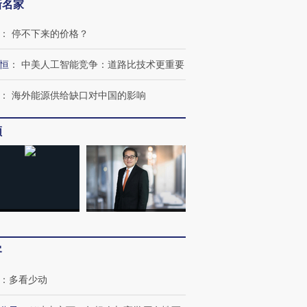
新名家
：
停不下来的价格？
恒
：
中美人工智能竞争：道路比技术更重要
：
海外能源供给缺口对中国的影响
跨国走私7万
视线｜被称为“蟑螂”的印
视线｜“入侵”还是“人道危
检体内含3种
度Z世代 用街头抗争将教
机”？难民潮撕裂西班牙
秘鲁纳斯
育部长拱下台
飞地休达
13人遇难
频
进第四届链博
【商旅对话】华住集团
技“链”接产
【特别呈现】寻找100种
CFO：不靠规模取胜，华
【特别呈
有意思的生活方式·第三对
住三大增长引擎是什么？
有意思的
客
：
多看少动