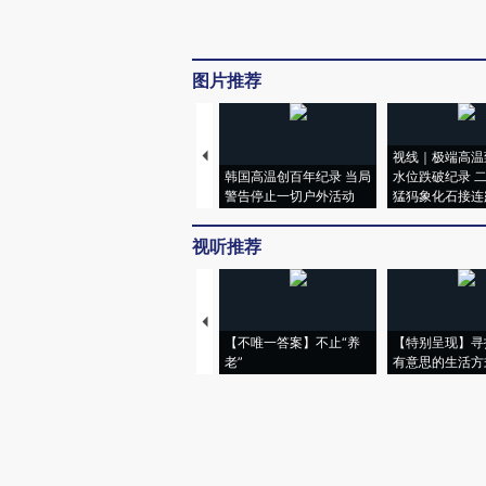
图片推荐
视线｜极端高温
韩国高温创百年纪录 当局
水位跌破纪录 
警告停止一切户外活动
猛犸象化石接连
视听推荐
【不唯一答案】不止“养
【特别呈现】寻
老”
有意思的生活方