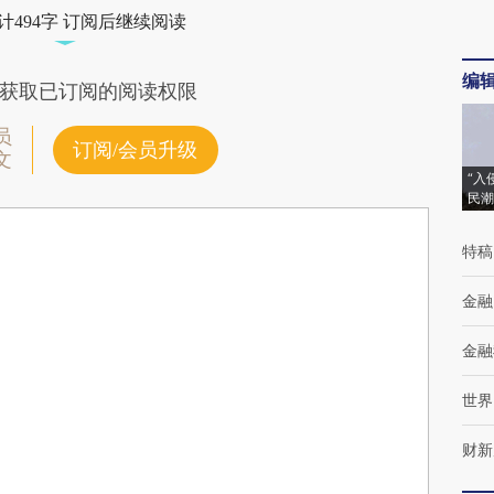
计494字 订阅后继续阅读
编
获取已订阅的阅读权限
员
订阅/会员升级
文
“入
民潮
特稿
金融
金融
世界
财新