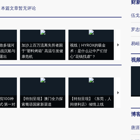
财
本篇文章暂无评论
伍戈
罗志
易峘
致多瑙河
加沙上百万流离失所者困
视线｜HYROX的吸金
马航飞行员
二战沉船与
于“塑料烤箱” 高温引发健
术：是什么让中产们甘
粒摇头丸 尿
露出
康危机
心“花钱找虐”？
毒品
视
【推广】走
找100种
【特别呈现】澳门全力探
【特别呈现】《东莞，人
会，让数智科
式·第一对
索葡语国家新渠道
间便利店》倾情上线
业
博
唐涯