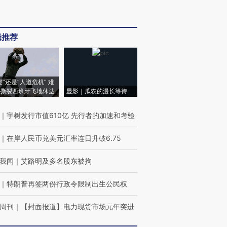
辑推荐
侵”还是“人道危机” 难
撕裂西班牙飞地休达
显影｜瓜农的漫长等待
｜
宇树发行市值610亿 先行者的加速和考验
｜
在岸人民币兑美元汇率连日升破6.75
我闻
｜
艾路明及多名股东被拘
｜
特朗普再签两份行政令限制出生公民权
周刊
｜
【封面报道】电力现货市场元年突进