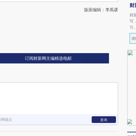
财
版面编辑：李禹谖
财
写
引
订阅财新网主编精选电邮
新网观点
发布