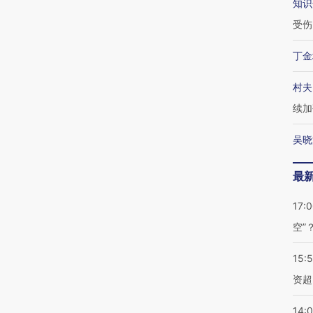
知识
受伤
丁金
村夫
续加
吴晓
最
17:
空”
15:
资超
14: