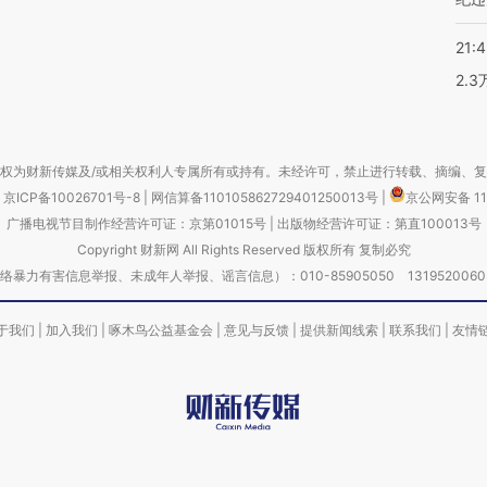
21:
2.
权为财新传媒及/或相关权利人专属所有或持有。未经许可，禁止进行转载、摘编、
京ICP备10026701号-8
|
网信算备110105862729401250013号
|
京公网安备 11
广播电视节目制作经营许可证：京第01015号
|
出版物经营许可证：第直100013号
Copyright 财新网 All Rights Reserved 版权所有 复制必究
害信息举报、未成年人举报、谣言信息）：010-85905050 13195200605 举报邮
于我们
|
加入我们
|
啄木鸟公益基金会
|
意见与反馈
|
提供新闻线索
|
联系我们
|
友情