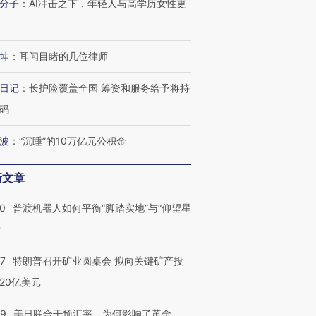
分子
：
AI冲击之下，年轻人与高学历女性更
坤
：
耳闻目睹的几位律师
日记
：
长护险覆盖全国 筹资和服务给予将持
码
波
：
“沉睡”的10万亿元公积金
新文章
00
普渡机器人如何平衡“脚踏实地”与“仰望星
？
57
特朗普召开矿业圆桌会 拟向关键矿产投
20亿美元
09
美日联合干预汇率，为何影响了黄金