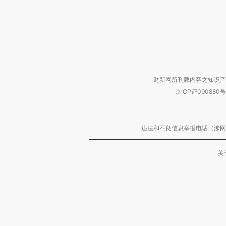
财新网所刊载内容之知识产
京ICP证090880号
违法和不良信息举报电话（涉网络暴力有
关