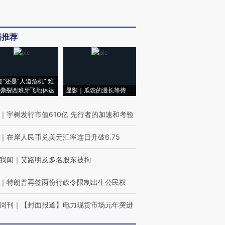
辑推荐
侵”还是“人道危机” 难
撕裂西班牙飞地休达
显影｜瓜农的漫长等待
｜
宇树发行市值610亿 先行者的加速和考验
｜
在岸人民币兑美元汇率连日升破6.75
我闻
｜
艾路明及多名股东被拘
｜
特朗普再签两份行政令限制出生公民权
周刊
｜
【封面报道】电力现货市场元年突进