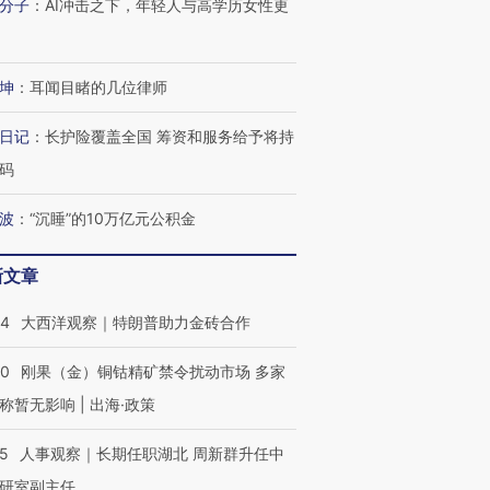
分子
：
AI冲击之下，年轻人与高学历女性更
坤
：
耳闻目睹的几位律师
日记
：
长护险覆盖全国 筹资和服务给予将持
码
波
：
“沉睡”的10万亿元公积金
新文章
44
大西洋观察｜特朗普助力金砖合作
40
刚果（金）铜钴精矿禁令扰动市场 多家
称暂无影响 | 出海·政策
25
人事观察｜长期任职湖北 周新群升任中
研室副主任