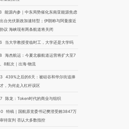
3
能源内参｜中东局势催化东南亚能源焦虑
出台光伏新政加速转型；伊朗称与阿曼接近
协议 海峡现有两条航道将关闭
6
当大学教授变临时工，大学还是大学吗
8
海杰航运：今夏北极航道运营将扩大至7
、8航次｜出海·物流
53
439%之后的6天：被硅谷和华尔街追捧
才，为何走入杠杆误区
07
陈龙：Token时代的商业与组织
50
特稿｜国航原党委书记樊澄受贿3847万
审待宣判 否认大多数指控