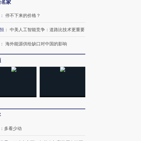
新名家
：
停不下来的价格？
恒
：
中美人工智能竞争：道路比技术更重要
：
海外能源供给缺口对中国的影响
OX的吸金
马航飞行员跨国走私7万
视线｜被称为“蟑螂”的印
让中产们甘
粒摇头丸 尿检体内含3种
度Z世代 用街头抗争将教
秘鲁纳斯
”？
毒品
育部长拱下台
13人遇难
频
进第四届链博
【商旅对话】华住集团
技“链”接产
【特别呈现】寻找100种
CFO：不靠规模取胜，华
【特别呈
有意思的生活方式·第三对
住三大增长引擎是什么？
有意思的
客
：
多看少动