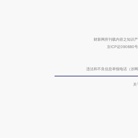
财新网所刊载内容之知识产
京ICP证090880号
违法和不良信息举报电话（涉网络暴力有
关