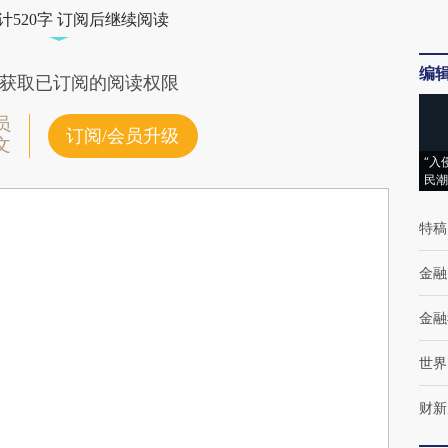
计520字 订阅后继续阅读
编
获取已订阅的阅读权限
员
订阅/会员升级
文
“入
民潮
特稿
金融
金融
世界
财新