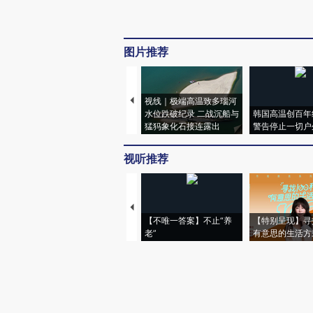
图片推荐
视线｜极端高温致多瑙河
水位跌破纪录 二战沉船与
韩国高温创百年
猛犸象化石接连露出
警告停止一切户
视听推荐
【不唯一答案】不止“养
【特别呈现】寻
老”
有意思的生活方