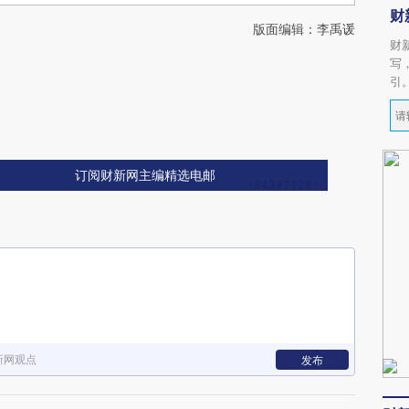
财
版面编辑：李禹谖
财
写
引
订阅财新网主编精选电邮
新网观点
发布