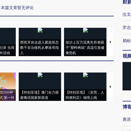
财
本篇文章暂无评论
伍戈
罗志
易峘
西班牙休达进入紧急状态
加沙上百万流离失所者困
视线｜HYR
纪录 当局
数千非法移民从摩洛哥闯
于“塑料烤箱” 高温引发健
术：是什么
外活动
入
康危机
心“花钱找虐
视
【推广】走
找100种
【特别呈现】澳门全力探
【特别呈现】《东莞，人
会，让数智科
式·第一对
索葡语国家新渠道
间便利店》倾情上线
业
博
唐涯