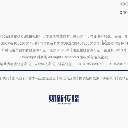
09:
0.1
权为财新传媒及/或相关权利人专属所有或持有。未经许可，禁止进行转载、摘编、
京ICP备10026701号-8
|
网信算备110105862729401250013号
|
京公网安备 11
广播电视节目制作经营许可证：京第01015号
|
出版物经营许可证：第直100013号
Copyright 财新网 All Rights Reserved 版权所有 复制必究
害信息举报、未成年人举报、谣言信息）：010-85905050 13195200605 举报邮
于我们
|
加入我们
|
啄木鸟公益基金会
|
意见与反馈
|
提供新闻线索
|
联系我们
|
友情