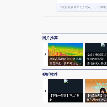
评论仅代表网友个人观点，不代表财
图片推荐
视线｜极端高温
韩国高温创百年纪录 当局
水位跌破纪录 
警告停止一切户外活动
猛犸象化石接连
视听推荐
【不唯一答案】不止“养
【特别呈现】寻
老”
有意思的生活方