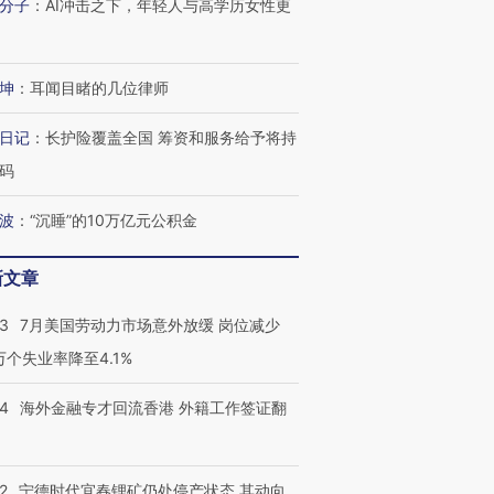
分子
：
AI冲击之下，年轻人与高学历女性更
坤
：
耳闻目睹的几位律师
日记
：
长护险覆盖全国 筹资和服务给予将持
码
波
：
“沉睡”的10万亿元公积金
新文章
43
7月美国劳动力市场意外放缓 岗位减少
3万个失业率降至4.1%
14
海外金融专才回流香港 外籍工作签证翻
2
宁德时代宜春锂矿仍处停产状态 其动向