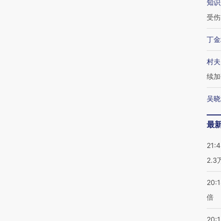
知识
受伤
丁金
村夫
续加
吴晓
最
21:
2.
20:
倍
20:1