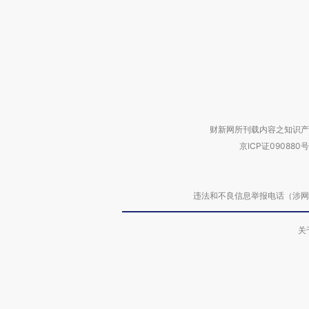
财新网所刊载内容之知识产
京ICP证090880号
违法和不良信息举报电话（涉网络暴力有
关