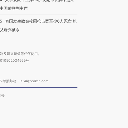
中国侨联副主席
45
泰国发生致命校园枪击案至少6人死亡 枪
父母亦被杀
复制及建立镜像等任何使用。
010502034662号
箱：laixin@caixin.com
链接