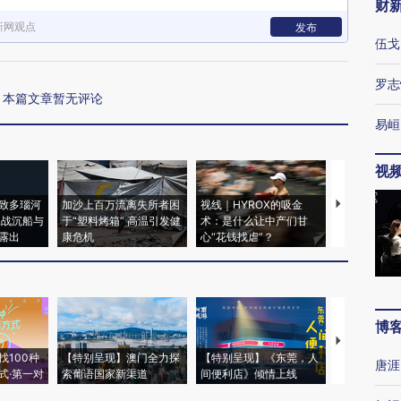
财
新网观点
发布
伍戈
罗志
本篇文章暂无评论
易峘
视
致多瑙河
加沙上百万流离失所者困
视线｜HYROX的吸金
马航飞行员
二战沉船与
于“塑料烤箱” 高温引发健
术：是什么让中产们甘
粒摇头丸 尿
露出
康危机
心“花钱找虐”？
毒品
博
【推广】走
找100种
【特别呈现】澳门全力探
【特别呈现】《东莞，人
会，让数智科
唐涯
式·第一对
索葡语国家新渠道
间便利店》倾情上线
业