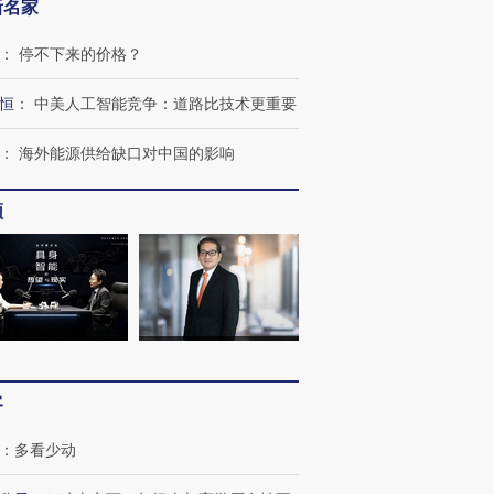
新名家
：
停不下来的价格？
恒
：
中美人工智能竞争：道路比技术更重要
：
海外能源供给缺口对中国的影响
频
跨国走私7万
视线｜被称为“蟑螂”的印
视线｜“入侵”还是“人道危
检体内含3种
度Z世代 用街头抗争将教
机”？难民潮撕裂西班牙
秘鲁纳斯
育部长拱下台
飞地休达
13人遇难
客
进第四届链博
【商旅对话】华住集团
技“链”接产
【特别呈现】寻找100种
CFO：不靠规模取胜，华
【特别呈
：
多看少动
有意思的生活方式·第三对
住三大增长引擎是什么？
有意思的