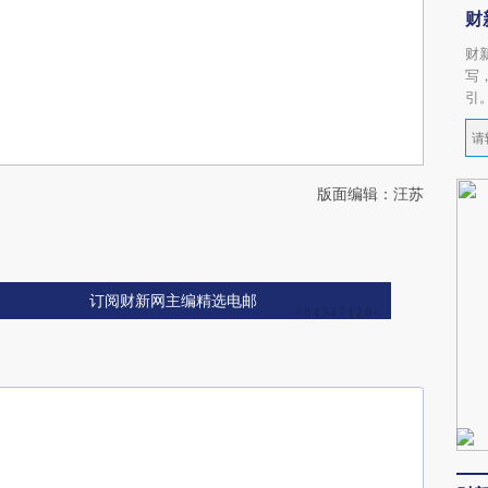
财
财
写
引
版面编辑：汪苏
订阅财新网主编精选电邮