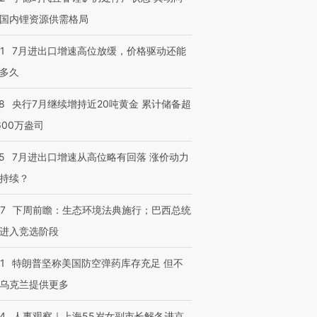
国内锂资源供需格局
1
7月进出口增速高位放缓，价格驱动还能
多久
8
央行7月继续增持近20吨黄金 累计储备超
600万盎司
5
7月进出口增速从高位略有回落 涨价动力
持续？
07
下周前瞻：生态环境法典施行；巴西总统
进入竞选阶段
1
特朗普坚称美国防空弹药库存充足 但不
乌克兰提供更多
24
人事观察｜上海55岁女副市长解冬进京