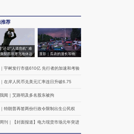
辑推荐
侵”还是“人道危机” 难
撕裂西班牙飞地休达
显影｜瓜农的漫长等待
｜
宇树发行市值610亿 先行者的加速和考验
｜
在岸人民币兑美元汇率连日升破6.75
我闻
｜
艾路明及多名股东被拘
｜
特朗普再签两份行政令限制出生公民权
周刊
｜
【封面报道】电力现货市场元年突进