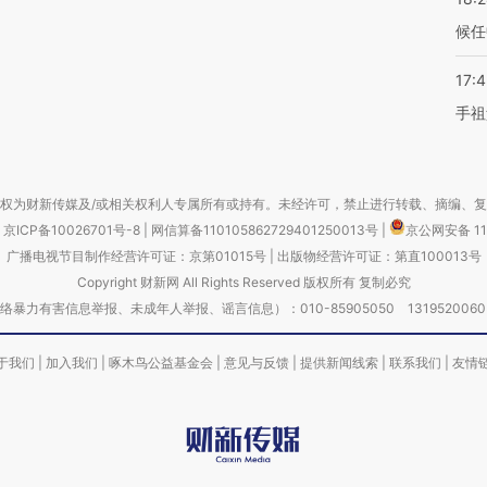
候任
17:
手祖
权为财新传媒及/或相关权利人专属所有或持有。未经许可，禁止进行转载、摘编、
京ICP备10026701号-8
|
网信算备110105862729401250013号
|
京公网安备 11
广播电视节目制作经营许可证：京第01015号
|
出版物经营许可证：第直100013号
Copyright 财新网 All Rights Reserved 版权所有 复制必究
害信息举报、未成年人举报、谣言信息）：010-85905050 13195200605 举报邮
于我们
|
加入我们
|
啄木鸟公益基金会
|
意见与反馈
|
提供新闻线索
|
联系我们
|
友情