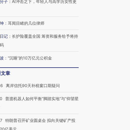
分子
：
AI冲击之下，年轻人与高学历女性更
坤
：
耳闻目睹的几位律师
日记
：
长护险覆盖全国 筹资和服务给予将持
码
波
：
“沉睡”的10万亿元公积金
新文章
46
离岸信托90天补税窗口期疑问
00
普渡机器人如何平衡“脚踏实地”与“仰望星
？
57
特朗普召开矿业圆桌会 拟向关键矿产投
20亿美元