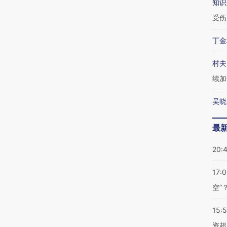
知识
受伤
丁金
村夫
续加
吴晓
最
20:
17:
空”
15:
资超