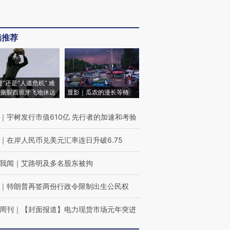
辑推荐
侵”还是“人道危机” 难
撕裂西班牙飞地休达
显影｜瓜农的漫长等待
｜
宇树发行市值610亿 先行者的加速和考验
｜
在岸人民币兑美元汇率连日升破6.75
我闻
｜
艾路明及多名股东被拘
｜
特朗普再签两份行政令限制出生公民权
周刊
｜
【封面报道】电力现货市场元年突进