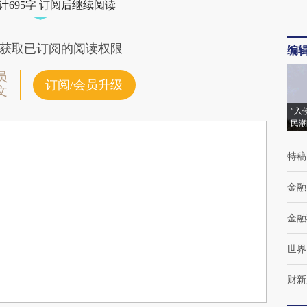
计695字 订阅后继续阅读
获取已订阅的阅读权限
编
员
订阅/会员升级
文
“入
民潮
特稿
金融
金融
世界
财新