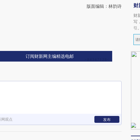
财
版面编辑：林韵诗
财
写
引
订阅财新网主编精选电邮
新网观点
发布