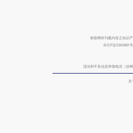
财新网所刊载内容之知识产
京ICP证090880号
违法和不良信息举报电话（涉网络暴力有
关