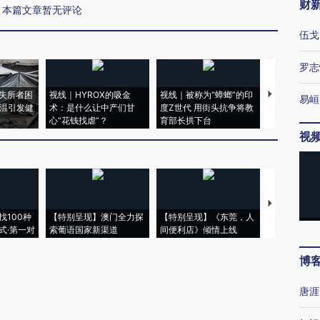
财
本篇文章暂无评论
伍戈
罗志
失所者困
视线｜HYROX的吸金
视线｜被称为“蟑螂”的印
视线｜“入侵
易峘
高温引发健
术：是什么让中产们甘
度Z世代 用街头抗争将教
机”？难民潮
心“花钱找虐”？
育部长拱下台
飞地休达
视
【推广】走
找100种
【特别呈现】澳门全力探
【特别呈现】《东莞，人
会，让数智科
式·第一对
索葡语国家新渠道
间便利店》倾情上线
业
博
唐涯