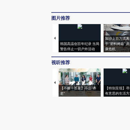
图片推荐
加沙上百万流离
韩国高温创百年纪录 当局
于“塑料烤箱” 
警告停止一切户外活动
康危机
视听推荐
【不唯一答案】不止“养
【特别呈现】寻
老”
有意思的生活方