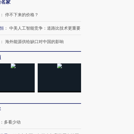
新名家
：
停不下来的价格？
恒
：
中美人工智能竞争：道路比技术更重要
”还是“人道危
湖北宜昌局部短时降雨
哈尔滨遭遇短时极端强降
：
海外能源供给缺口对中国的影响
撕裂西班牙
128毫米 紧急转移近
雨 3小时累计雨量超80毫
秘鲁纳斯
4000人
米
13人遇难
频
进第四届链博
【商旅对话】华住集团
技“链”接产
【特别呈现】寻找100种
CFO：不靠规模取胜，华
【特别呈
有意思的生活方式·第三对
住三大增长引擎是什么？
有意思的
客
：
多看少动