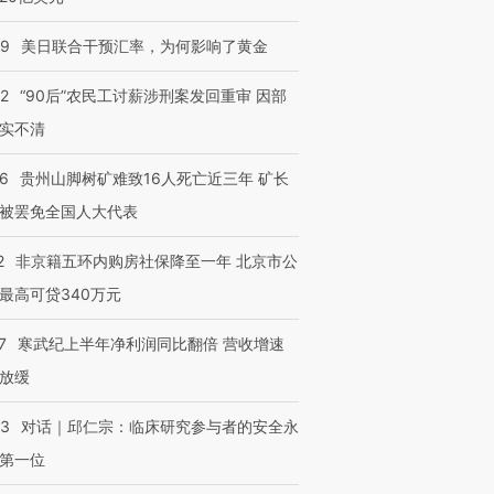
09
美日联合干预汇率，为何影响了黄金
32
“90后”农民工讨薪涉刑案发回重审 因部
实不清
36
贵州山脚树矿难致16人死亡近三年 矿长
被罢免全国人大代表
2
非京籍五环内购房社保降至一年 北京市公
最高可贷340万元
7
寒武纪上半年净利润同比翻倍 营收增速
放缓
53
对话｜邱仁宗：临床研究参与者的安全永
第一位