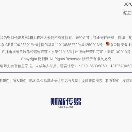
08:
纪违
权为财新传媒及/或相关权利人专属所有或持有。未经许可，禁止进行转载、摘编、
京ICP备10026701号-8
|
网信算备110105862729401250013号
|
京公网安备 11
广播电视节目制作经营许可证：京第01015号
|
出版物经营许可证：第直100013号
Copyright 财新网 All Rights Reserved 版权所有 复制必究
害信息举报、未成年人举报、谣言信息）：010-85905050 13195200605 举报邮
于我们
|
加入我们
|
啄木鸟公益基金会
|
意见与反馈
|
提供新闻线索
|
联系我们
|
友情