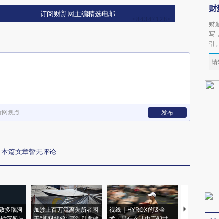
财
订阅财新网主编精选电邮
财
写
引
新网观点
发布
本篇文章暂无评论
致多瑙河
加沙上百万流离失所者困
视线｜HYROX的吸金
马航飞行员
二战沉船与
于“塑料烤箱” 高温引发健
术：是什么让中产们甘
粒摇头丸 尿