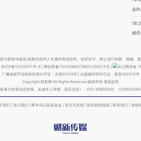
会向
18:
候任
权为财新传媒及/或相关权利人专属所有或持有。未经许可，禁止进行转载、摘编、
京ICP备10026701号-8
|
网信算备110105862729401250013号
|
京公网安备 11
广播电视节目制作经营许可证：京第01015号
|
出版物经营许可证：第直100013号
Copyright 财新网 All Rights Reserved 版权所有 复制必究
害信息举报、未成年人举报、谣言信息）：010-85905050 13195200605 举报邮
于我们
|
加入我们
|
啄木鸟公益基金会
|
意见与反馈
|
提供新闻线索
|
联系我们
|
友情