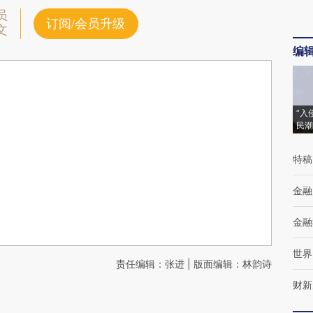
员
订阅/会员升级
文
编
“入
民潮
特稿
金融
金融
世界
责任编辑：张进 | 版面编辑：林韵诗
财新