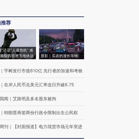
辑推荐
侵”还是“人道危机” 难
撕裂西班牙飞地休达
显影｜瓜农的漫长等待
｜
宇树发行市值610亿 先行者的加速和考验
｜
在岸人民币兑美元汇率连日升破6.75
我闻
｜
艾路明及多名股东被拘
｜
特朗普再签两份行政令限制出生公民权
周刊
｜
【封面报道】电力现货市场元年突进