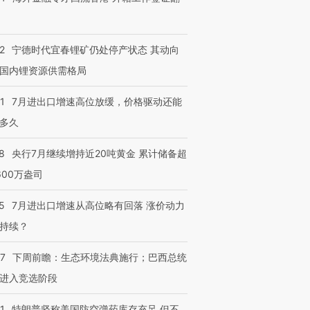
2
宁德时代宜春锂矿仍处停产状态 其动向
国内锂资源供需格局
1
7月进出口增速高位放缓，价格驱动还能
多久
8
央行7月继续增持近20吨黄金 累计储备超
600万盎司
5
7月进出口增速从高位略有回落 涨价动力
持续？
07
下周前瞻：生态环境法典施行；巴西总统
进入竞选阶段
1
特朗普坚称美国防空弹药库存充足 但不