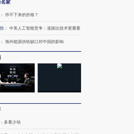
新名家
育部长拱下台
飞地休达
13人遇难
：
停不下来的价格？
恒
：
中美人工智能竞争：道路比技术更重要
进第四届链博
【商旅对话】华住集团
：
海外能源供给缺口对中国的影响
技“链”接产
【特别呈现】寻找100种
CFO：不靠规模取胜，华
【特别呈
有意思的生活方式·第三对
住三大增长引擎是什么？
有意思的
频
客
：
多看少动