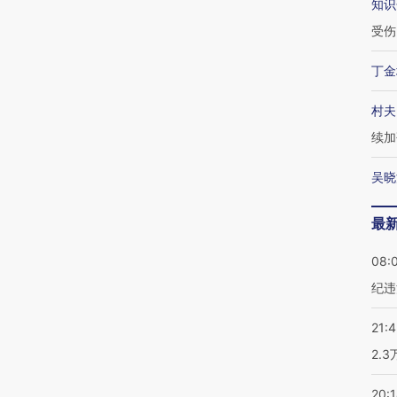
知识
受伤
丁金
村夫
续加
吴晓
最
08:
纪违
21:
2.
20: