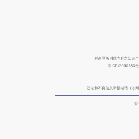
财新网所刊载内容之知识产
京ICP证090880号
违法和不良信息举报电话（涉网络暴力有
关