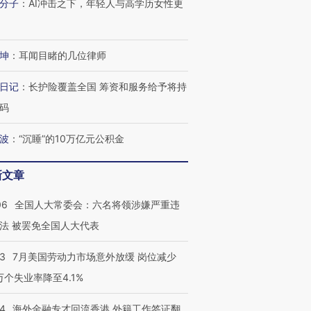
分子
：
AI冲击之下，年轻人与高学历女性更
坤
：
耳闻目睹的几位律师
日记
：
长护险覆盖全国 筹资和服务给予将持
码
波
：
“沉睡”的10万亿元公积金
新文章
06
全国人大常委会：六名将领涉嫌严重违
法 被罢免全国人大代表
43
7月美国劳动力市场意外放缓 岗位减少
3万个失业率降至4.1%
14
海外金融专才回流香港 外籍工作签证翻