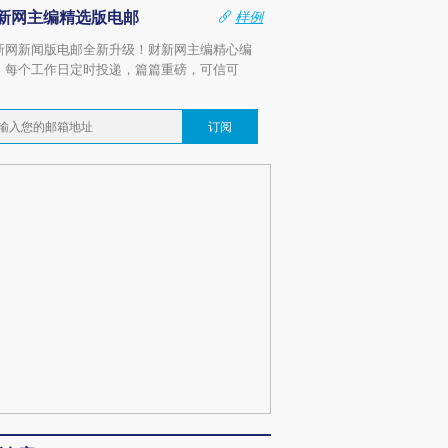
新网主编精选版电邮
样例
新网新闻版电邮全新升级！财新网主编精心编
，每个工作日定时投递，篇篇重磅，可信可
。
订阅
跨国走私7万
视线｜被称为“蟑螂”的印
视线｜“入侵”还是“人道危
检体内含3种
度Z世代 用街头抗争将教
机”？难民潮撕裂西班牙
秘鲁纳斯