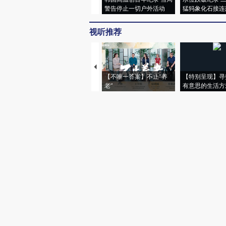
警告停止一切户外活动
猛犸象化石接连
视听推荐
【不唯一答案】不止“养
【特别呈现】寻
老”
有意思的生活方