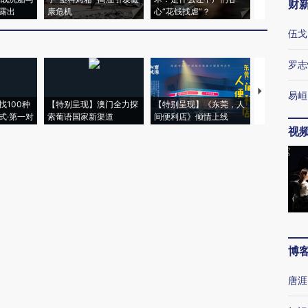
财
露出
康危机
心“花钱找虐”？
毒品
伍戈
罗志
【推广】走
易峘
找100种
【特别呈现】澳门全力探
【特别呈现】《东莞，人
会，让数智科
式·第一对
索葡语国家新渠道
间便利店》倾情上线
业
视
博
唐涯