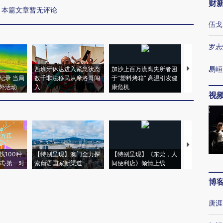
财
本篇文章暂无评论
伍戈
罗志
易峘
西班牙休达进入紧急状态
加沙上百万流离失所者困
视线｜HYR
纪录 当局
数千非法移民从摩洛哥闯
于“塑料烤箱” 高温引发健
术：是什么
外活动
入
康危机
心“花钱找虐
视
【推广】走
找100种
【特别呈现】澳门全力探
【特别呈现】《东莞，人
会，让数智科
式·第一对
索葡语国家新渠道
间便利店》倾情上线
业
博
唐涯