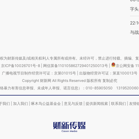
字头
22:1
与战
权为财新传媒及/或相关权利人专属所有或持有。未经许可，禁止进行转载、摘编、
京ICP备10026701号-8
|
网信算备110105862729401250013号
|
京公网安备 11
广播电视节目制作经营许可证：京第01015号
|
出版物经营许可证：第直100013号
Copyright 财新网 All Rights Reserved 版权所有 复制必究
害信息举报、未成年人举报、谣言信息）：010-85905050 13195200605 举报邮
于我们
|
加入我们
|
啄木鸟公益基金会
|
意见与反馈
|
提供新闻线索
|
联系我们
|
友情