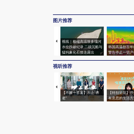
图片推荐
视线｜极端高温致多瑙河
水位跌破纪录 二战沉船与
韩国高温创百年
猛犸象化石接连露出
警告停止一切户
视听推荐
【不唯一答案】不止“养
【特别呈现】寻
老”
有意思的生活方