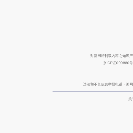
财新网所刊载内容之知识产
京ICP证090880号
违法和不良信息举报电话（涉网络暴力有
关