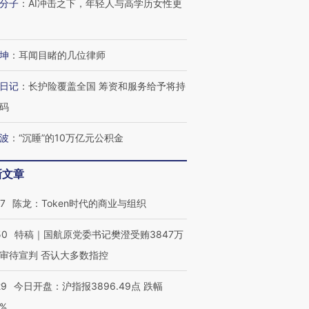
分子
：
AI冲击之下，年轻人与高学历女性更
坤
：
耳闻目睹的几位律师
日记
：
长护险覆盖全国 筹资和服务给予将持
码
波
：
“沉睡”的10万亿元公积金
新文章
07
陈龙：Token时代的商业与组织
50
特稿｜国航原党委书记樊澄受贿3847万
审待宣判 否认大多数指控
29
今日开盘：沪指报3896.49点 跌幅
0%