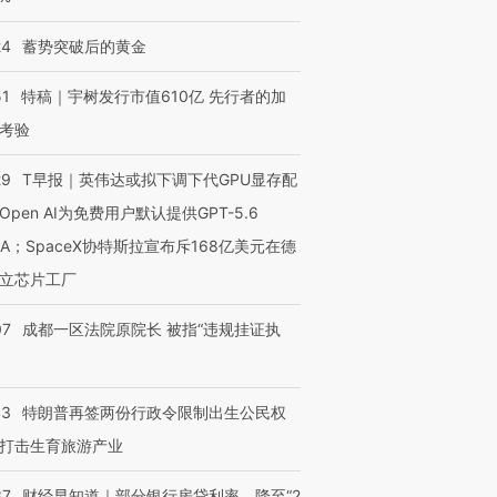
24
蓄势突破后的黄金
51
特稿｜宇树发行市值610亿 先行者的加
考验
29
T早报｜英伟达或拟下调下代GPU显存配
Open AI为免费用户默认提供GPT-5.6
NA；SpaceX协特斯拉宣布斥168亿美元在德
立芯片工厂
07
成都一区法院原院长 被指“违规挂证执
43
特朗普再签两份行政令限制出生公民权
打击生育旅游产业
37
财经早知道｜部分银行房贷利率，降至“2