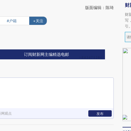
财
版面编辑：陈琦
财
写
#户籍
+关注
引
订阅财新网主编精选电邮
新网观点
发布