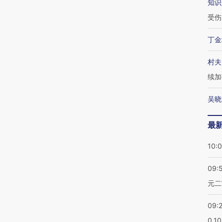
知识
受伤
丁金
村夫
续加
吴晓
最
10:
09:
元二
09:
0.1