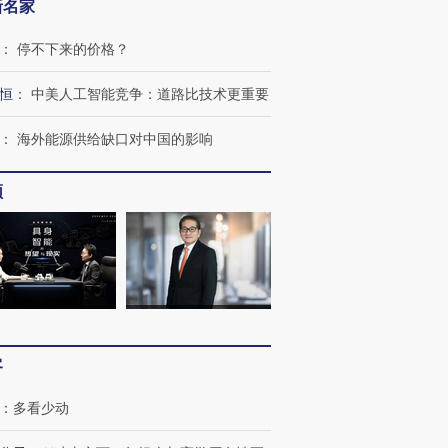
新名家
：
停不下来的价格？
恒
：
中美人工智能竞争：道路比技术更重要
：
海外能源供给缺口对中国的影响
OX的吸金
马航飞行员跨国走私7万
视线｜被称为“蟑螂”的印
让中产们甘
粒摇头丸 尿检体内含3种
度Z世代 用街头抗争将教
秘鲁纳斯
”？
毒品
育部长拱下台
13人遇难
频
进第四届链博
【商旅对话】华住集团
技“链”接产
【特别呈现】寻找100种
CFO：不靠规模取胜，华
【特别呈
有意思的生活方式·第三对
住三大增长引擎是什么？
有意思的
客
：
多看少动