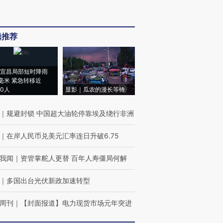
辑推荐
宜昌局部短时降雨
8毫米 紧急转移近
00人
显影｜瓜农的漫长等待
｜
规避封锁 中国超大油轮停靠埃及绕行非洲
｜
在岸人民币兑美元汇率连日升破6.75
我闻
｜
资管掌舵人更替 百年人寿僵局何解
｜
多国出台光伏新政加速转型
周刊
｜
【封面报道】电力现货市场元年突进