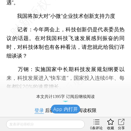
遇”。
我国将加大对“小微”企业技术创新支持力度
记者：今年两会上，科技创新仍是代表委员热
议的话题。在对我国科技飞速发展感到振奋的同
时，对科技体制也有各种看法，请您就此给我们详
细谈谈？
万钢：实施国家中长期科技发展规划纲要以
来，科技发展进入“快车道”，国家投入连续6年、每
年都以20%的速度增长。
本文共计1395字 订阅后继续阅读
App 内打开
登录
后获取已订阅的阅读权限
发表评论得积分
财新通会员
0
条评论
收藏
分享
订阅/会员升级
可畅读全文