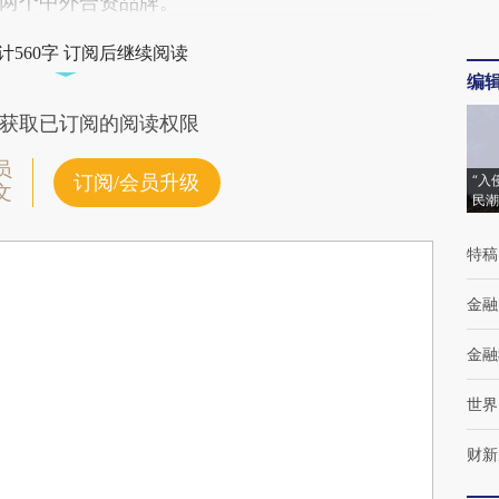
两个中外合资品牌。
计560字 订阅后继续阅读
编
获取已订阅的阅读权限
员
订阅/会员升级
“入
文
民潮
特稿
金融
金融
世界
财新