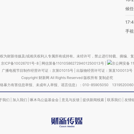
候任
17:
手祖
权为财新传媒及/或相关权利人专属所有或持有。未经许可，禁止进行转载、摘编、
京ICP备10026701号-8
|
网信算备110105862729401250013号
|
京公网安备 11
广播电视节目制作经营许可证：京第01015号
|
出版物经营许可证：第直100013号
Copyright 财新网 All Rights Reserved 版权所有 复制必究
害信息举报、未成年人举报、谣言信息）：010-85905050 13195200605 举报邮
于我们
|
加入我们
|
啄木鸟公益基金会
|
意见与反馈
|
提供新闻线索
|
联系我们
|
友情