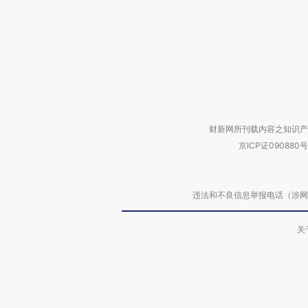
财新网所刊载内容之知识产
京ICP证090880号
违法和不良信息举报电话（涉网络暴力有
关