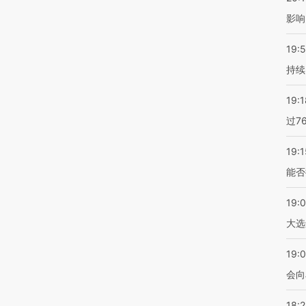
影响
19:5
持续
19:1
过7
19:1
能否
19:
大选
19:0
会向
18: