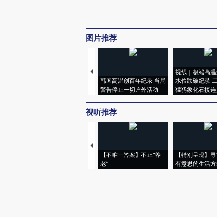
图片推荐
视线｜极端高温
韩国高温创百年纪录 当局
水位跌破纪录 
警告停止一切户外活动
猛犸象化石接连
视听推荐
【不唯一答案】不止“养
【特别呈现】寻
老”
有意思的生活方