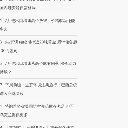
国内锂资源供需格局
1
7月进出口增速高位放缓，价格驱动还能
多久
8
央行7月继续增持近20吨黄金 累计储备超
600万盎司
5
7月进出口增速从高位略有回落 涨价动力
持续？
07
下周前瞻：生态环境法典施行；巴西总统
进入竞选阶段
1
特朗普坚称美国防空弹药库存充足 但不
乌克兰提供更多
24
人事观察｜上海55岁女副市长解冬进京