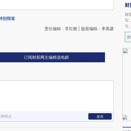
财
财
会特别报道
写
引
责任编辑：常红晓 | 版面编辑：李禹谖
订阅财新网主编精选电邮
新网观点
发布