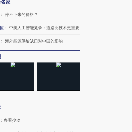
新名家
：
停不下来的价格？
恒
：
中美人工智能竞争：道路比技术更重要
：
海外能源供给缺口对中国的影响
跨国走私7万
视线｜被称为“蟑螂”的印
视线｜“入侵”还是“人道危
检体内含3种
度Z世代 用街头抗争将教
机”？难民潮撕裂西班牙
秘鲁纳斯
育部长拱下台
飞地休达
13人遇难
频
进第四届链博
【商旅对话】华住集团
技“链”接产
【特别呈现】寻找100种
CFO：不靠规模取胜，华
【特别呈
有意思的生活方式·第三对
住三大增长引擎是什么？
有意思的
客
：
多看少动