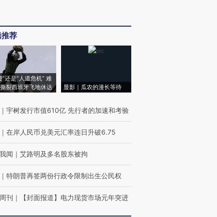
辑推荐
侵”还是“人道危机” 难
撕裂西班牙飞地休达
显影｜瓜农的漫长等待
｜
宇树发行市值610亿 先行者的加速和考验
｜
在岸人民币兑美元汇率连日升破6.75
我闻
｜
艾路明及多名股东被拘
｜
特朗普再签两份行政令限制出生公民权
周刊
｜
【封面报道】电力现货市场元年突进