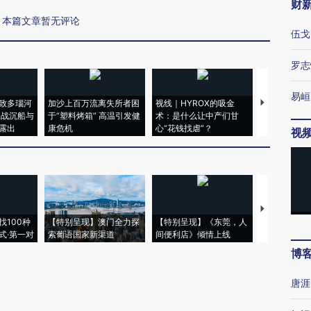
财
本篇文章暂无评论
伍戈
罗志
易峘
致多瑙河
加沙上百万流离失所者困
视线｜HYROX的吸金
马航飞行员
二战沉船与
于“塑料烤箱” 高温引发健
术：是什么让中产们甘
粒摇头丸 尿
露出
康危机
心“花钱找虐”？
毒品
视
【推广】走
找100种
【特别呈现】澳门全力探
【特别呈现】《东莞，人
会，让数智科
式·第一对
索葡语国家新渠道
间便利店》倾情上线
业
博
唐涯