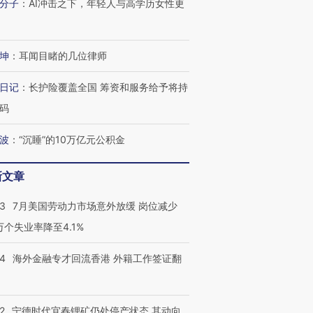
分子
：
AI冲击之下，年轻人与高学历女性更
坤
：
耳闻目睹的几位律师
日记
：
长护险覆盖全国 筹资和服务给予将持
码
波
：
“沉睡”的10万亿元公积金
新文章
43
7月美国劳动力市场意外放缓 岗位减少
3万个失业率降至4.1%
14
海外金融专才回流香港 外籍工作签证翻
2
宁德时代宜春锂矿仍处停产状态 其动向