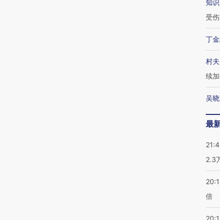
知识
受伤
丁金
村夫
续加
吴晓
最
21:
2.
20:
倍
20:1