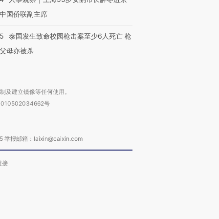
中国侨联副主席
45
泰国发生致命校园枪击案至少6人死亡 枪
父母亦被杀
复制及建立镜像等任何使用。
010502034662号
箱：laixin@caixin.com
链接