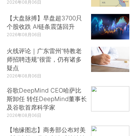
2026年08月06日
【大盘脉搏】早盘超3700只
个股收跌 AI链条震荡回升
2026年08月06日
火线评论｜广东雷州“特教老
师招聘违规”很雷，仍有诸多
疑点
2026年08月06日
谷歌DeepMind CEO哈萨比
斯卸任 转任DeepMind董事长
及谷歌首席科学家
2026年08月06日
【地缘图志】商务部公布对美