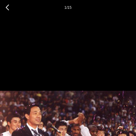
1
/
15