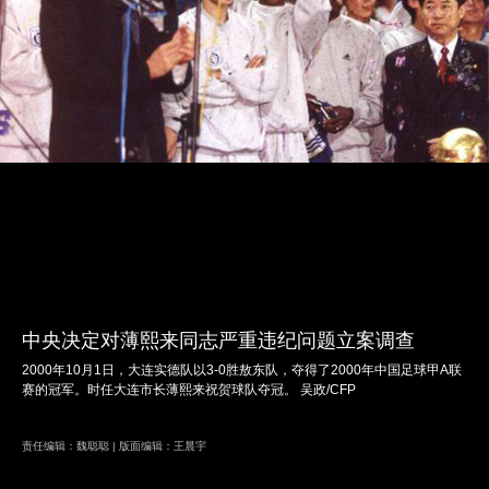
中央决定对薄熙来同志严重违纪问题立案调查
2000年10月1日，大连实德队以3-0胜敖东队，夺得了2000年中国足球甲A联
赛的冠军。时任大连市长薄熙来祝贺球队夺冠。 吴政/CFP
责任编辑：魏聪聪 | 版面编辑：王晨宇