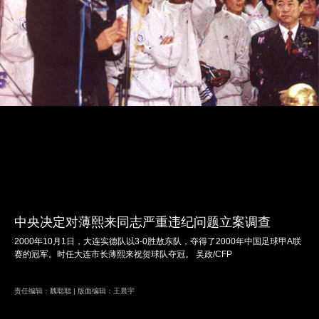
中央决定对薄熙来同志严重违纪问题立案调查
2000年10月1日，大连实德队以3-0胜敖东队，夺得了2000年中国足球甲A联
赛的冠军。时任大连市长薄熙来祝贺球队夺冠。 吴政/CFP
责任编辑：魏聪聪 | 版面编辑：王晨宇