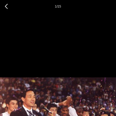
1
/
15