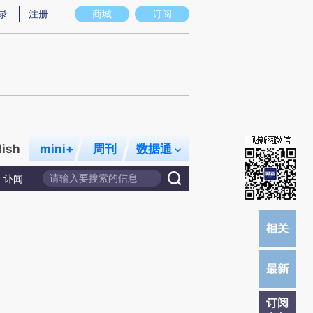
录
注册
商城
订阅
lish
mini+
周刊
数据通
讣闻
订阅