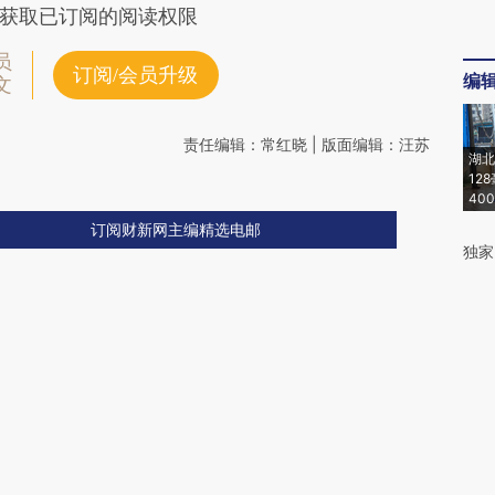
获取已订阅的阅读权限
员
订阅/会员升级
编
文
责任编辑：常红晓 | 版面编辑：汪苏
湖北
12
40
订阅财新网主编精选电邮
独家
金融
金融
能源
财新