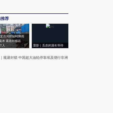
辑推荐
宜昌局部短时降雨
8毫米 紧急转移近
00人
显影｜瓜农的漫长等待
｜
规避封锁 中国超大油轮停靠埃及绕行非洲
｜
在岸人民币兑美元汇率连日升破6.75
我闻
｜
资管掌舵人更替 百年人寿僵局何解
｜
多国出台光伏新政加速转型
周刊
｜
【封面报道】电力现货市场元年突进