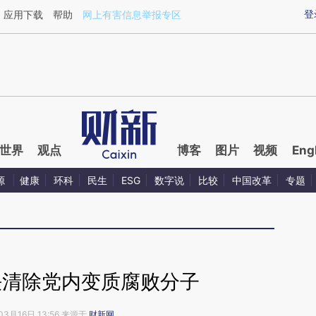
登
应用下载
帮助
网上有害信息举报专区
世界
观点
博客
图片
视频
Eng
源
健康
环科
民生
ESG
数字说
比较
中国改革
专题
决清除党内变质腐败分子
03月16日 13:56 来源于
财新网