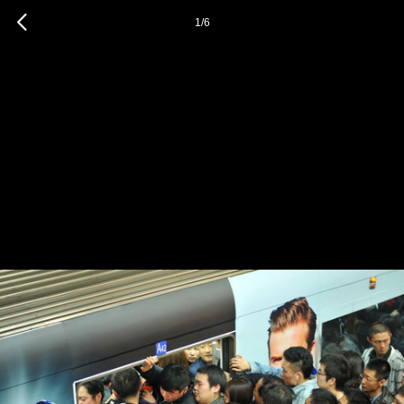
1
/
6