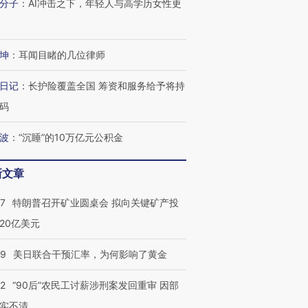
分子
：
AI冲击之下，年轻人与高学历女性更
坤
：
耳闻目睹的几位律师
日记
：
长护险覆盖全国 筹资和服务给予将持
码
波
：
“沉睡”的10万亿元公积金
新文章
57
特朗普召开矿业圆桌会 拟向关键矿产投
20亿美元
09
美日联合干预汇率，为何影响了黄金
32
“90后”农民工讨薪涉刑案发回重审 因部
实不清