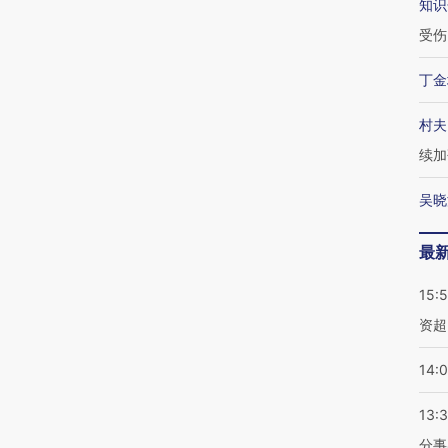
知识
受伤
丁金
村夫
续加
吴晓
最
15:
资超
14:
13:
分事