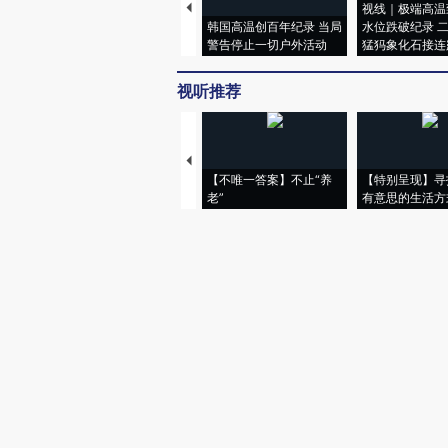
视线｜极端高温
韩国高温创百年纪录 当局
水位跌破纪录 
警告停止一切户外活动
猛犸象化石接连
视听推荐
【不唯一答案】不止“养
【特别呈现】寻
老”
有意思的生活方