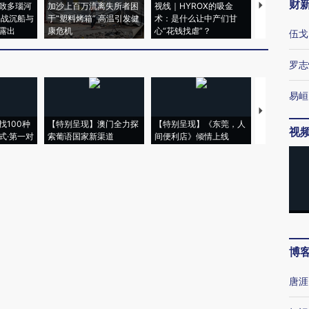
财
致多瑙河
加沙上百万流离失所者困
视线｜HYROX的吸金
马航飞行员
二战沉船与
于“塑料烤箱” 高温引发健
术：是什么让中产们甘
粒摇头丸 尿
露出
康危机
心“花钱找虐”？
毒品
伍戈
罗志
易峘
【推广】走
找100种
【特别呈现】澳门全力探
【特别呈现】《东莞，人
会，让数智科
视
式·第一对
索葡语国家新渠道
间便利店》倾情上线
业
博
唐涯