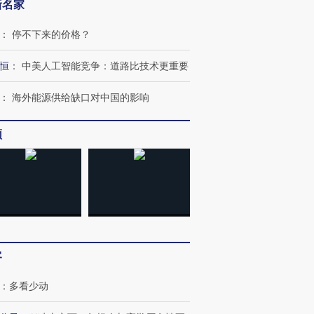
新名家
跨国走私7万
视线｜被称为“蟑螂”的印
视线｜“入侵”还是“人道危
检体内含3种
度Z世代 用街头抗争将教
机”？难民潮撕裂西班牙
秘鲁纳斯
育部长拱下台
飞地休达
13人遇难
：
停不下来的价格？
恒
：
中美人工智能竞争：道路比技术更重要
：
海外能源供给缺口对中国的影响
进第四届链博
【商旅对话】华住集团
技“链”接产
【特别呈现】寻找100种
CFO：不靠规模取胜，华
【特别呈
频
有意思的生活方式·第三对
住三大增长引擎是什么？
有意思的
客
：
多看少动