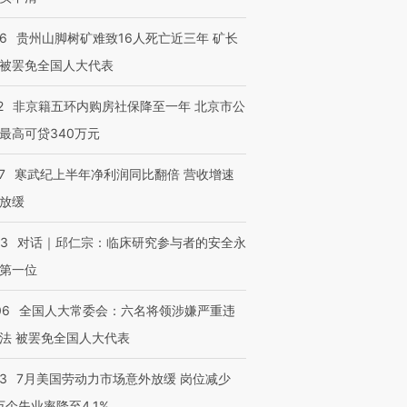
36
贵州山脚树矿难致16人死亡近三年 矿长
被罢免全国人大代表
2
非京籍五环内购房社保降至一年 北京市公
最高可贷340万元
7
寒武纪上半年净利润同比翻倍 营收增速
放缓
53
对话｜邱仁宗：临床研究参与者的安全永
第一位
06
全国人大常委会：六名将领涉嫌严重违
法 被罢免全国人大代表
43
7月美国劳动力市场意外放缓 岗位减少
3万个失业率降至4.1%