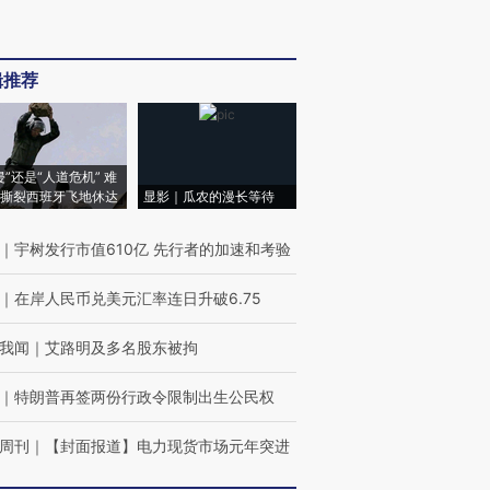
辑推荐
侵”还是“人道危机” 难
撕裂西班牙飞地休达
显影｜瓜农的漫长等待
｜
宇树发行市值610亿 先行者的加速和考验
｜
在岸人民币兑美元汇率连日升破6.75
我闻
｜
艾路明及多名股东被拘
｜
特朗普再签两份行政令限制出生公民权
周刊
｜
【封面报道】电力现货市场元年突进