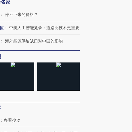
新名家
：
停不下来的价格？
恒
：
中美人工智能竞争：道路比技术更重要
：
海外能源供给缺口对中国的影响
跨国走私7万
视线｜被称为“蟑螂”的印
视线｜“入侵”还是“人道危
检体内含3种
度Z世代 用街头抗争将教
机”？难民潮撕裂西班牙
秘鲁纳斯
育部长拱下台
飞地休达
13人遇难
频
进第四届链博
【商旅对话】华住集团
技“链”接产
【特别呈现】寻找100种
CFO：不靠规模取胜，华
【特别呈
有意思的生活方式·第三对
住三大增长引擎是什么？
有意思的
客
：
多看少动