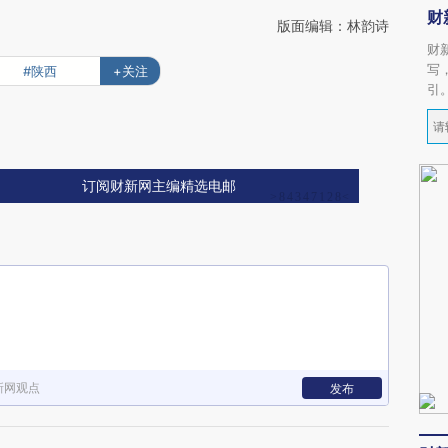
财
版面编辑：林韵诗
财
写
#陕西
+关注
引
订阅财新网主编精选电邮
新网观点
发布