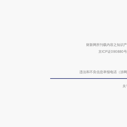
财新网所刊载内容之知识产
京ICP证090880号
违法和不良信息举报电话（涉网络暴力有
关