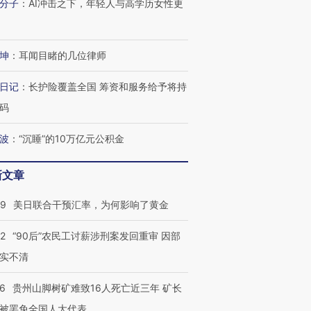
分子
：
AI冲击之下，年轻人与高学历女性更
坤
：
耳闻目睹的几位律师
日记
：
长护险覆盖全国 筹资和服务给予将持
码
波
：
“沉睡”的10万亿元公积金
新文章
09
美日联合干预汇率，为何影响了黄金
32
“90后”农民工讨薪涉刑案发回重审 因部
实不清
36
贵州山脚树矿难致16人死亡近三年 矿长
被罢免全国人大代表