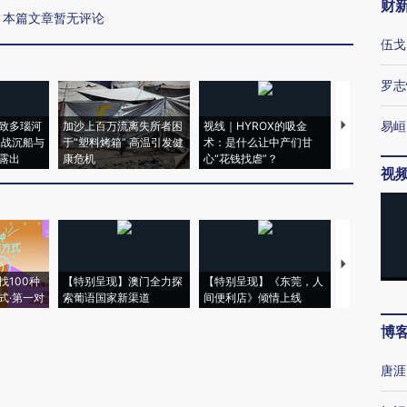
财
本篇文章暂无评论
伍戈
罗志
易峘
致多瑙河
加沙上百万流离失所者困
视线｜HYROX的吸金
马航飞行员
二战沉船与
于“塑料烤箱” 高温引发健
术：是什么让中产们甘
粒摇头丸 尿
露出
康危机
心“花钱找虐”？
毒品
视
【推广】走
找100种
【特别呈现】澳门全力探
【特别呈现】《东莞，人
会，让数智科
式·第一对
索葡语国家新渠道
间便利店》倾情上线
业
博
唐涯