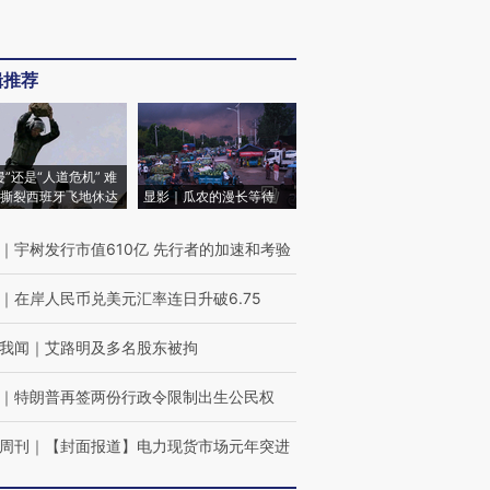
辑推荐
侵”还是“人道危机” 难
撕裂西班牙飞地休达
显影｜瓜农的漫长等待
｜
宇树发行市值610亿 先行者的加速和考验
｜
在岸人民币兑美元汇率连日升破6.75
我闻
｜
艾路明及多名股东被拘
｜
特朗普再签两份行政令限制出生公民权
周刊
｜
【封面报道】电力现货市场元年突进