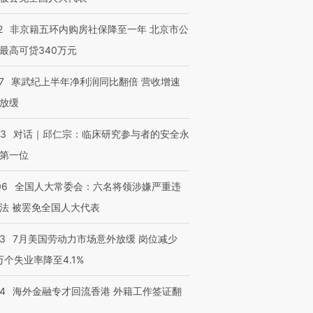
2
非京籍五环内购房社保降至一年 北京市公
最高可贷340万元
7
寒武纪上半年净利润同比翻倍 营收增速
放缓
53
对话｜邱仁宗：临床研究参与者的安全永
第一位
06
全国人大常委会：六名将领涉嫌严重违
法 被罢免全国人大代表
43
7月美国劳动力市场意外放缓 岗位减少
3万个失业率降至4.1%
14
海外金融专才回流香港 外籍工作签证翻