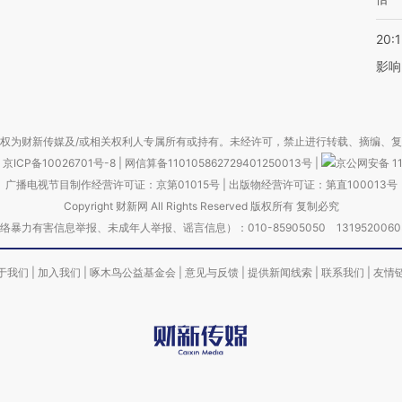
20:1
影响
权为财新传媒及/或相关权利人专属所有或持有。未经许可，禁止进行转载、摘编、
京ICP备10026701号-8
|
网信算备110105862729401250013号
|
京公网安备 11
广播电视节目制作经营许可证：京第01015号
|
出版物经营许可证：第直100013号
Copyright 财新网 All Rights Reserved 版权所有 复制必究
害信息举报、未成年人举报、谣言信息）：010-85905050 13195200605 举报邮
于我们
|
加入我们
|
啄木鸟公益基金会
|
意见与反馈
|
提供新闻线索
|
联系我们
|
友情