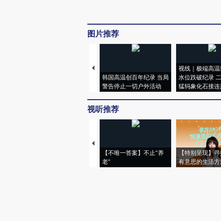
图片推荐
视线｜极端高温
韩国高温创百年纪录 当局
水位跌破纪录 
警告停止一切户外活动
猛犸象化石接连
视听推荐
【不唯一答案】不止“养
【特别呈现】寻
老”
有意思的生活方