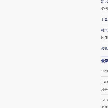
知识
受伤
丁金
村夫
续加
吴晓
最
14:
13:
分事
12:
涉罪