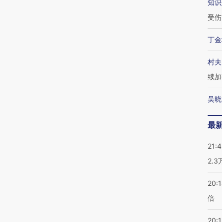
知识
受伤
丁金
村夫
续加
吴晓
最
21:
2.
20:
倍
20:1