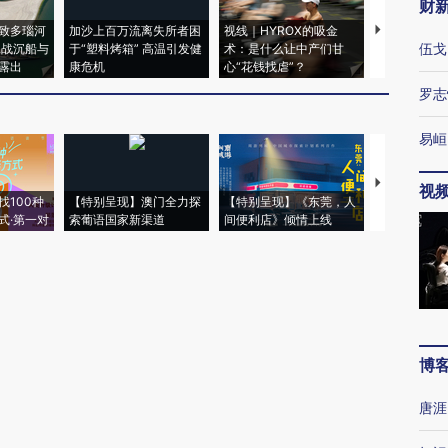
财
致多瑙河
加沙上百万流离失所者困
视线｜HYROX的吸金
马航飞行员
伍戈
二战沉船与
于“塑料烤箱” 高温引发健
术：是什么让中产们甘
粒摇头丸 尿
露出
康危机
心“花钱找虐”？
毒品
罗志
易峘
【推广】走
视
找100种
【特别呈现】澳门全力探
【特别呈现】《东莞，人
会，让数智科
式·第一对
索葡语国家新渠道
间便利店》倾情上线
业
博
唐涯