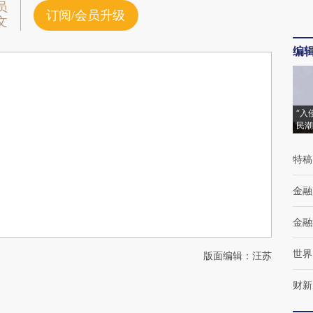
员
订阅/会员升级
文
编
“入
民潮
特稿
金融
金融
世界
版面编辑：汪苏
财新