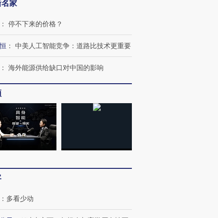
新名家
跨国走私7万
视线｜被称为“蟑螂”的印
视线｜“入侵”还是“人道危
：
停不下来的价格？
检体内含3种
度Z世代 用街头抗争将教
机”？难民潮撕裂西班牙
秘鲁纳斯
育部长拱下台
飞地休达
13人遇难
恒
：
中美人工智能竞争：道路比技术更重要
：
海外能源供给缺口对中国的影响
进第四届链博
【商旅对话】华住集团
频
技“链”接产
【特别呈现】寻找100种
CFO：不靠规模取胜，华
【特别呈
有意思的生活方式·第三对
住三大增长引擎是什么？
有意思的
客
：
多看少动