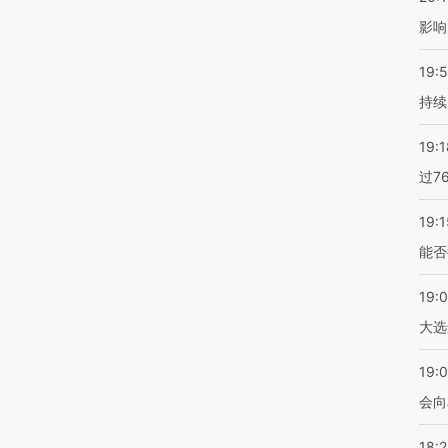
影响
19:5
持续
19:1
过7
19:1
能否
19:
大选
19:0
会向
18: