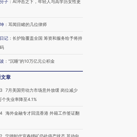
分子
：
AI冲击之下，年轻人与高学历女性更
坤
：
耳闻目睹的几位律师
日记
：
长护险覆盖全国 筹资和服务给予将持
码
波
：
“沉睡”的10万亿元公积金
新文章
43
7月美国劳动力市场意外放缓 岗位减少
3万个失业率降至4.1%
14
海外金融专才回流香港 外籍工作签证翻
2
宁德时代宜春锂矿仍处停产状态 其动向