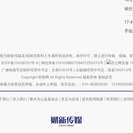
候任
17:
手祖
权为财新传媒及/或相关权利人专属所有或持有。未经许可，禁止进行转载、摘编、
京ICP备10026701号-8
|
网信算备110105862729401250013号
|
京公网安备 11
广播电视节目制作经营许可证：京第01015号
|
出版物经营许可证：第直100013号
Copyright 财新网 All Rights Reserved 版权所有 复制必究
害信息举报、未成年人举报、谣言信息）：010-85905050 13195200605 举报邮
于我们
|
加入我们
|
啄木鸟公益基金会
|
意见与反馈
|
提供新闻线索
|
联系我们
|
友情