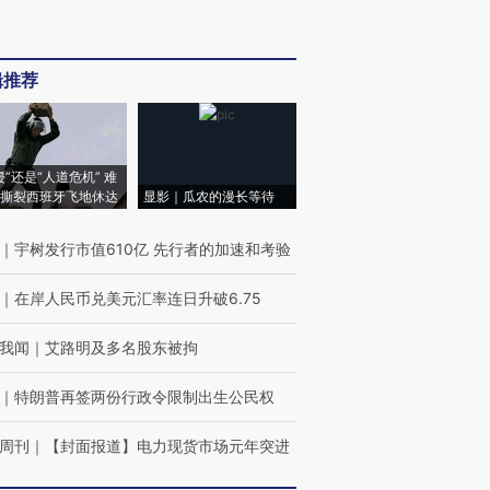
辑推荐
侵”还是“人道危机” 难
撕裂西班牙飞地休达
显影｜瓜农的漫长等待
｜
宇树发行市值610亿 先行者的加速和考验
｜
在岸人民币兑美元汇率连日升破6.75
我闻
｜
艾路明及多名股东被拘
｜
特朗普再签两份行政令限制出生公民权
周刊
｜
【封面报道】电力现货市场元年突进