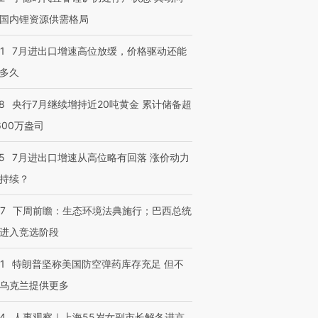
国内锂资源供需格局
1
7月进出口增速高位放缓，价格驱动还能
多久
8
央行7月继续增持近20吨黄金 累计储备超
600万盎司
5
7月进出口增速从高位略有回落 涨价动力
持续？
07
下周前瞻：生态环境法典施行；巴西总统
进入竞选阶段
1
特朗普坚称美国防空弹药库存充足 但不
乌克兰提供更多
24
人事观察｜上海55岁女副市长解冬进京