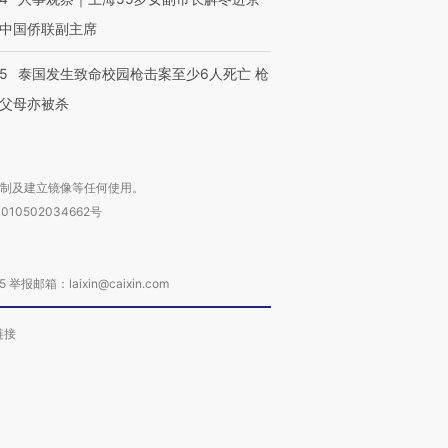
中国侨联副主席
45
泰国发生致命校园枪击案至少6人死亡 枪
父母亦被杀
复制及建立镜像等任何使用。
010502034662号
箱：laixin@caixin.com
链接