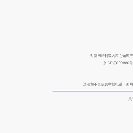
财新网所刊载内容之知识产
京ICP证090880号
违法和不良信息举报电话（涉网络暴力有
关