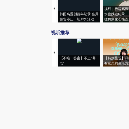
视线｜极端高温
韩国高温创百年纪录 当局
水位跌破纪录 
警告停止一切户外活动
猛犸象化石接连
视听推荐
【不唯一答案】不止“养
【特别呈现】寻
老”
有意思的生活方