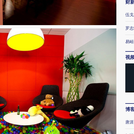
财
伍戈
罗志
易峘
视
博
唐涯