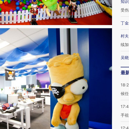
知识
受伤
丁金
村夫
续加
吴晓
最
18:
候任
17:
手祖
17: