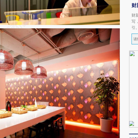
财
财
写
引