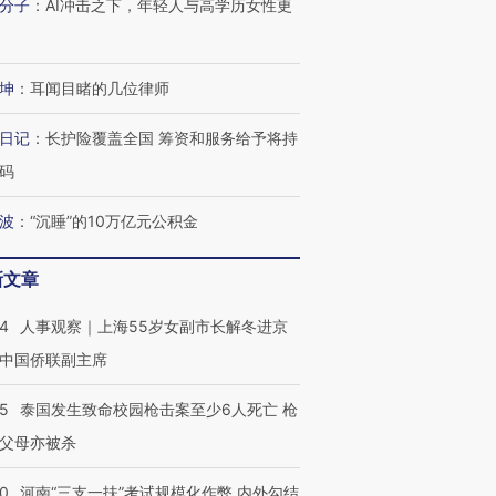
分子
：
AI冲击之下，年轻人与高学历女性更
坤
：
耳闻目睹的几位律师
日记
：
长护险覆盖全国 筹资和服务给予将持
码
波
：
“沉睡”的10万亿元公积金
新文章
24
人事观察｜上海55岁女副市长解冬进京
中国侨联副主席
45
泰国发生致命校园枪击案至少6人死亡 枪
父母亦被杀
40
河南“三支一扶”考试规模化作弊 内外勾结