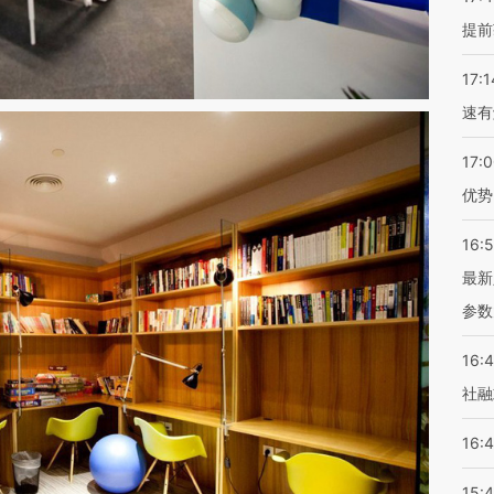
提前
17:1
速有
17:
优势
16:
最新
参数
16:
社融
16:
15: