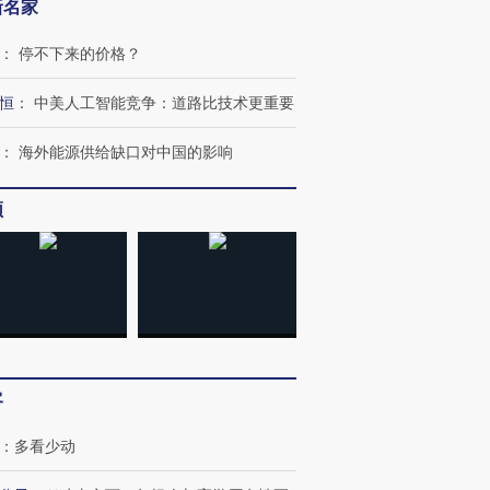
新名家
：
停不下来的价格？
恒
：
中美人工智能竞争：道路比技术更重要
：
海外能源供给缺口对中国的影响
频
客
：
多看少动