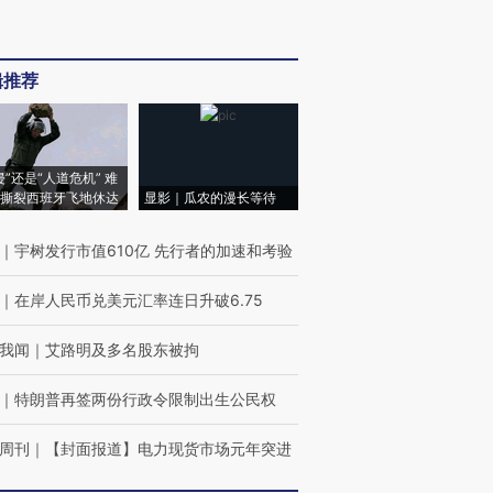
辑推荐
侵”还是“人道危机” 难
撕裂西班牙飞地休达
显影｜瓜农的漫长等待
｜
宇树发行市值610亿 先行者的加速和考验
｜
在岸人民币兑美元汇率连日升破6.75
我闻
｜
艾路明及多名股东被拘
｜
特朗普再签两份行政令限制出生公民权
周刊
｜
【封面报道】电力现货市场元年突进