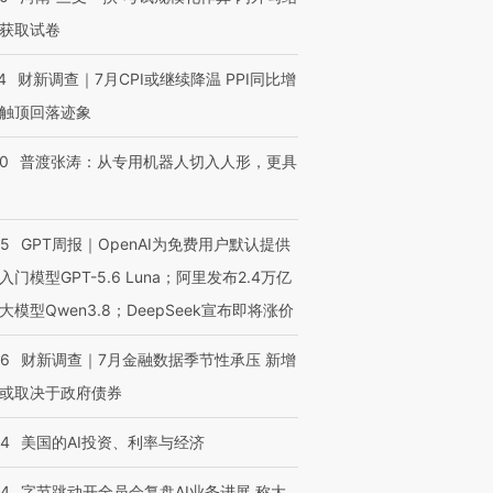
获取试卷
4
财新调查｜7月CPI或继续降温 PPI同比增
触顶回落迹象
00
普渡张涛：从专用机器人切入人形，更具
55
GPT周报｜OpenAI为免费用户默认提供
入门模型GPT-5.6 Luna；阿里发布2.4万亿
大模型Qwen3.8；DeepSeek宣布即将涨价
46
财新调查｜7月金融数据季节性承压 新增
或取决于政府债券
44
美国的AI投资、利率与经济
44
字节跳动开全员会复盘AI业务进展 称大